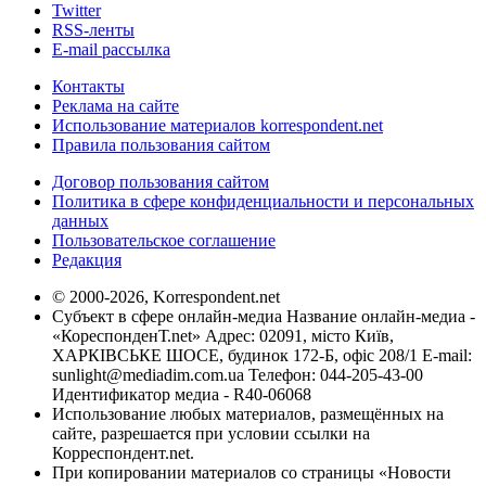
Twitter
RSS-ленты
E-mail рассылка
Контакты
Реклама на сайте
Использование материалов korrespondent.net
Правила пользования сайтом
Договор пользования сайтом
Политика в сфере конфиденциальности и персональных
данных
Пользовательское соглашение
Редакция
© 2000-2026, Korrespondent.net
Субъект в сфере онлайн-медиа Название онлайн-медиа -
«КореспонденТ.net» Адрес: 02091, місто Київ,
ХАРКІВСЬКЕ ШОСЕ, будинок 172-Б, офіс 208/1 E-mail:
sunlight@mediadim.com.ua
Телефон: 044-205-43-00
Идентификатор медиа - R40-06068
Использование любых материалов, размещённых на
сайте, разрешается при условии ссылки на
Корреспондент.net.
При копировании материалов со страницы «Новости