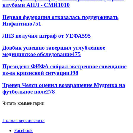
клубами АПЛ - СМИ
1010
Первая федерация отказалась поддерживать
Инфантино
751
ЛНЗ получил штраф от УЕФА
595
Довбик успешно завершил углубленное
медицинское обследование
475
Президент ФИФА собрал экстренное совещание
из-за кризисной ситуации
398
Тренер Челси оценил возвращение Мудрика на
футбольное поле
278
Читать комментарии
Полная версия сайта
Facebook