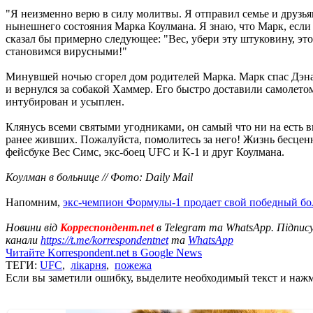
"Я неизменно верю в силу молитвы. Я отправил семье и друзь
нынешнего состояния Марка Коулмана. Я знаю, что Марк, если 
сказал бы примерно следующее: "Вес, убери эту штуковину, это
становимся вирусными!"
Минувшей ночью сгорел дом родителей Марка. Марк спас Дэн
и вернулся за собакой Хаммер. Его быстро доставили самолетом
интубирован и усыплен.
Клянусь всеми святыми угодниками, он самый что ни на есть 
ранее живших. Пожалуйста, помолитесь за него! Жизнь бесценн
фейсбуке Вес Симс, экс-боец UFC и K-1 и друг Коулмана.
Коулман в больнице // Фото: Daily Mail
Напомним,
экс-чемпион Формулы-1 продает свой победный бо
Новини від
Корреспондент.net
в Telegram та WhatsApp. Підпис
канали
https://t.me/korrespondentnet
та
WhatsApp
Читайте Korrespondent.net в Google News
ТЕГИ:
UFC
,
лікарня
,
пожежа
Если вы заметили ошибку, выделите необходимый текст и нажми