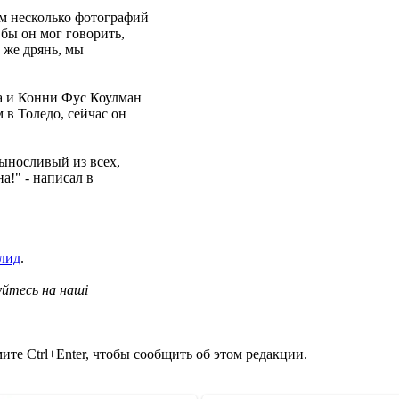
ям несколько фотографий
бы он мог говорить,
 же дрянь, мы
а и Конни Фус Коулман
 в Толедо, сейчас он
выносливый из всех,
а!" - написал в
лид
.
уйтесь на наші
те Ctrl+Enter, чтобы сообщить об этом редакции.