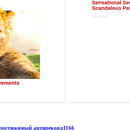
непостижимый антирекорд
1166