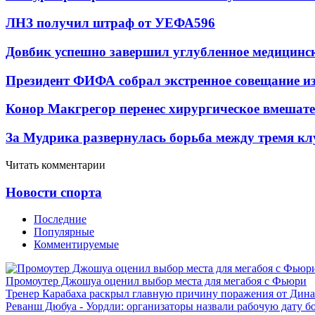
ЛНЗ получил штраф от УЕФА
596
Довбик успешно завершил углубленное медицинск
Президент ФИФА собрал экстренное совещание из
Конор Макгрегор перенес хирургическое вмешате
За Мудрика развернулась борьба между тремя 
Читать комментарии
Новости спорта
Последние
Популярные
Комментируемые
Промоутер Джошуа оценил выбор места для мегабоя с Фьюри
Тренер Карабаха раскрыл главную причину поражения от Дин
Реванш Дюбуа - Уордли: организаторы назвали рабочую дату б