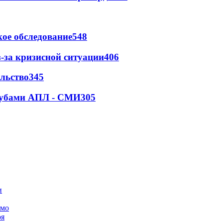
ое обследование
548
-за кризисной ситуации
406
льство
345
клубами АПЛ - СМИ
305
амо
оя