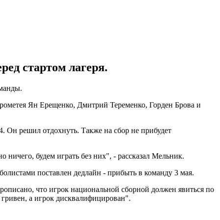
ред стартом лагеря.
оманды.
ометея Ян Ерещенко, Дмитрий Теременко, Горден Брова и
. Он решил отдохнуть. Также на сбор не прибудет
 ничего, будем играть без них", - рассказал Мельник.
болистами поставлен дедлайн - прибыть в команду 3 мая.
 прописано, что игрок национальной сборной должен явиться по
ч гривен, а игрок дисквалифицирован".