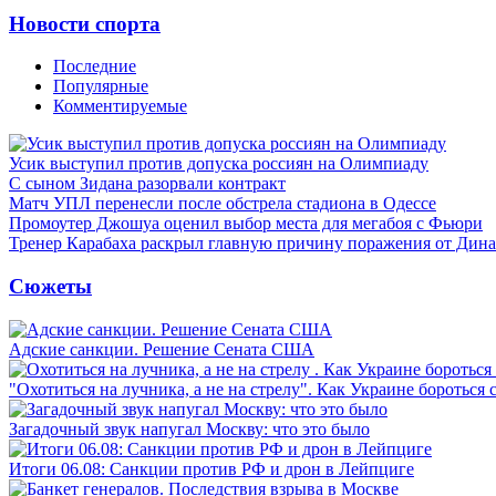
Новости спорта
Последние
Популярные
Комментируемые
Усик выступил против допуска россиян на Олимпиаду
С сыном Зидана разорвали контракт
Матч УПЛ перенесли после обстрела стадиона в Одессе
Промоутер Джошуа оценил выбор места для мегабоя с Фьюри
Тренер Карабаха раскрыл главную причину поражения от Дин
Сюжеты
Адские санкции. Решение Сената США
"Охотиться на лучника, а не на стрелу". Как Украине бороться 
Загадочный звук напугал Москву: что это было
Итоги 06.08: Санкции против РФ и дрон в Лейпциге