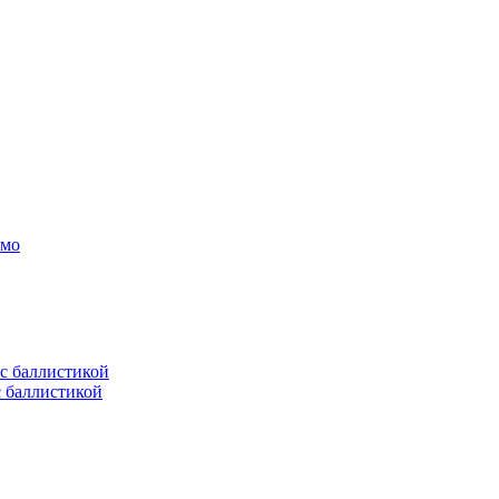
амо
с баллистикой