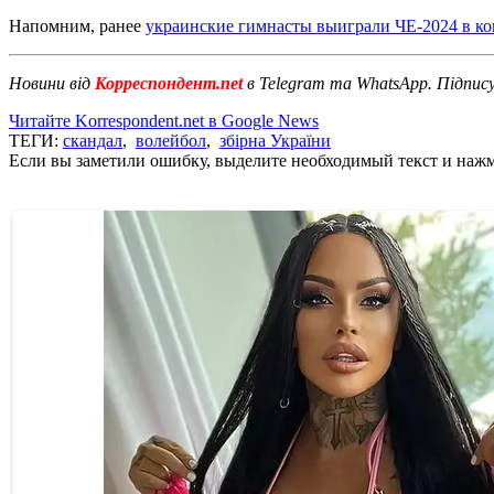
Напомним, ранее
украинские гимнасты выиграли ЧЕ-2024 в к
Новини від
Корреспондент.net
в Telegram та WhatsApp. Підпис
Читайте Korrespondent.net в Google News
ТЕГИ:
скандал
,
волейбол
,
збірна України
Если вы заметили ошибку, выделите необходимый текст и нажми