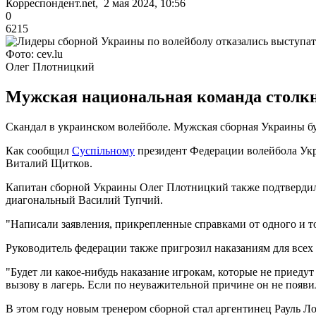
Корреспондент.net, 2 мая 2024, 10:56
0
6215
Фото: cev.lu
Олег Плотницкий
Мужская национальная команда столкну
Скандал в украинском волейболе. Мужская сборная Украины буд
Как сообщил
Суспільному
президент Федерации волейбола Укр
Виталий Щитков.
Капитан сборной Украины Олег Плотницкий также подтвердил, 
диагональный Василий Тупчий.
"Написали заявления, прикрепленные справками от одного и тог
Руководитель федерации также пригрозил наказаниям для всех 
"Будет ли какое-нибудь наказание игрокам, которые не приеду
вызову в лагерь. Если по неуважительной причине он не появил
В этом году новым тренером сборной стал аргентинец Рауль Ло