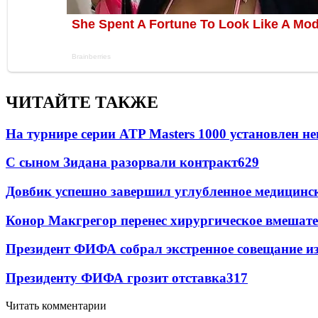
ЧИТАЙТЕ ТАКЖЕ
На турнире серии ATP Masters 1000 установлен 
С сыном Зидана разорвали контракт
629
Довбик успешно завершил углубленное медицинск
Конор Макгрегор перенес хирургическое вмешате
Президент ФИФА собрал экстренное совещание из
Президенту ФИФА грозит отставка
317
Читать комментарии