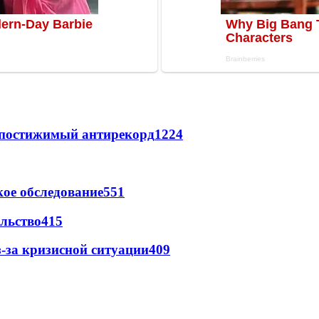
непостижимый антирекорд
1224
ое обследование
551
льство
415
-за кризисной ситуации
409