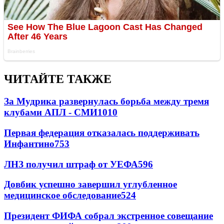
ЧИТАЙТЕ ТАКЖЕ
За Мудрика развернулась борьба между тремя
клубами АПЛ - СМИ
1010
Первая федерация отказалась поддерживать
Инфантино
753
ЛНЗ получил штраф от УЕФА
596
Довбик успешно завершил углубленное
медицинское обследование
524
Президент ФИФА собрал экстренное совещание