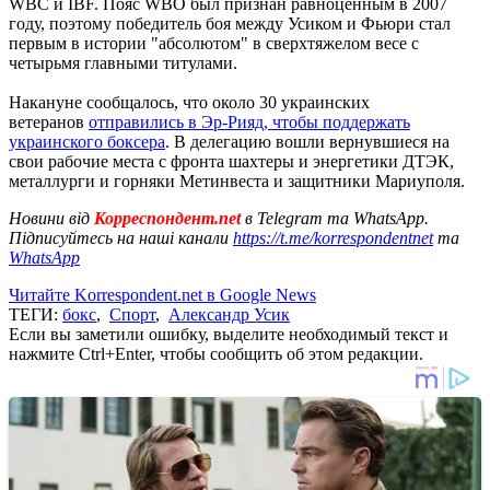
WBC и IBF. Пояс WBO был признан равноценным в 2007
году, поэтому победитель боя между Усиком и Фьюри стал
первым в истории "абсолютом" в сверхтяжелом весе с
четырьмя главными титулами.
Накануне сообщалось, что около 30 украинских
ветеранов
отправились в Эр-Рияд, чтобы поддержать
украинского боксера
. В делегацию вошли вернувшиеся на
свои рабочие места с фронта шахтеры и энергетики ДТЭК,
металлурги и горняки Метинвеста и защитники Мариуполя.
Новини від
Корреспондент.net
в Telegram та WhatsApp.
Підписуйтесь на наші канали
https://t.me/korrespondentnet
та
WhatsApp
Читайте Korrespondent.net в Google News
ТЕГИ:
бокс
,
Спорт
,
Александр Усик
Если вы заметили ошибку, выделите необходимый текст и
нажмите Ctrl+Enter, чтобы сообщить об этом редакции.