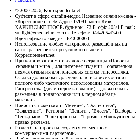
© 2000-2026, Korrespondent.net
Субъект в сфере онлайн-медиа Название онлайн-медиа -
«КореспонденТ.net» Адрес: 02091, місто Київ,
ХАРКІВСЬКЕ ШОСЕ, будинок 172-Б, офіс 208/1 E-mail:
sunlight@mediadim.com.ua
Телефон: 044-205-43-00
Идентификатор медиа - R40-06068
Использование любых материалов, размещённых на
сайте, разрешается при условии ссылки на
Корреспондент.net.
При копировании материалов со страницы «Новости
Украины и мира», для интернет-изданий – обязательна
прямая открытая для поисковых систем гиперссылка.
Ссылка должна быть размещена в независимости от
полного либо частичного использования материалов.
Гиперссылка (для интернет- изданий) – должна быть
размещена в подзаголовке или в первом абзаце
материала.
Новости с пометками "Мнение", "Экспертиза",
"Заявление", "Регионы", "Деньги", "Власть", "Выборы",
"Тест-драйв", "Спецпроекты", "Промо" публикуются на
правах рекламы.
Раздел Спецпроекты создается совместно с
коммерческими партнерами.
Любое копирование, публикация, републикация и