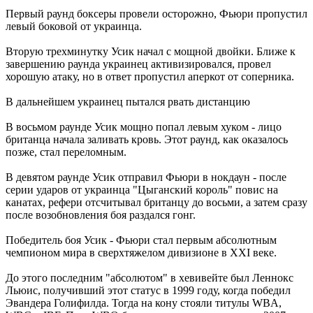
Первый раунд боксеры провели осторожно, Фьюри пропустил
левый боковой от украинца.
Вторую трехминутку Усик начал с мощной двойки. Ближе к
завершению раунда украинец активизировался, провел
хорошую атаку, но в ответ пропустил аперкот от соперника.
В дальнейшем украинец пытался рвать дистанцию
В восьмом раунде Усик мощно попал левым хуком - лицо
британца начала заливать кровь. Этот раунд, как оказалось
позже, стал переломным.
В девятом раунде Усик отправил Фьюри в нокдаун - после
серии ударов от украинца "Цыганский король" повис на
канатах, рефери отсчитывал британцу до восьми, а затем сразу
после возобновления боя раздался гонг.
Победитель боя Усик - Фьюри стал первым абсолютным
чемпионом мира в сверхтяжелом дивизионе в XXI веке.
До этого последним "абсолютом" в хевивейте был Леннокс
Льюис, получивший этот статус в 1999 году, когда победил
Эвандера Голифилда. Тогда на кону стояли титулы WBA,