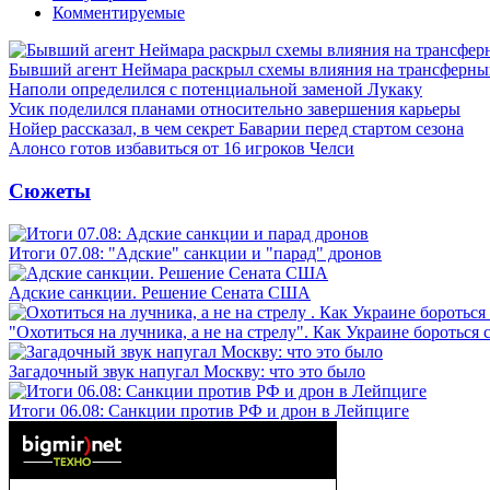
Комментируемые
Бывший агент Неймара раскрыл схемы влияния на трансферн
Наполи определился с потенциальной заменой Лукаку
Усик поделился планами относительно завершения карьеры
Нойер рассказал, в чем секрет Баварии перед стартом сезона
Алонсо готов избавиться от 16 игроков Челси
Сюжеты
Итоги 07.08: "Адские" санкции и "парад" дронов
Адские санкции. Решение Сената США
"Охотиться на лучника, а не на стрелу". Как Украине бороться 
Загадочный звук напугал Москву: что это было
Итоги 06.08: Санкции против РФ и дрон в Лейпциге