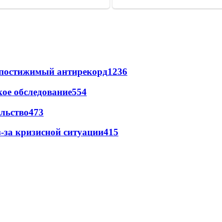
непостижимый антирекорд
1236
ое обследование
554
льство
473
-за кризисной ситуации
415