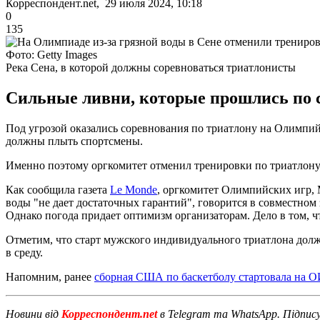
Корреспондент.net, 29 июля 2024, 10:18
0
135
Фото: Getty Images
Река Сена, в которой должны соревноваться триатлонисты
Сильные ливни, которые прошлись по с
Под угрозой оказались соревнования по триатлону на Олимпийс
должны плыть спортсмены.
Именно поэтому оргкомитет отменил тренировки по триатлону. 
Как сообщила газета
Le Monde
, оргкомитет Олимпийских игр, 
воды "не дает достаточных гарантий", говорится в совместн
Однако погода придает оптимизм организаторам. Дело в том, чт
Отметим, что старт мужского индивидуального триатлона долже
в среду.
Напомним, ранее
сборная США по баскетболу стартовала на О
Новини від
Корреспондент.net
в Telegram та WhatsApp. Підпис