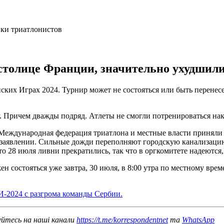
толице Франции, значительно ухудшили 
ких Играх 2024. Турнир может не состояться или быть перенесен
Причем дважды подряд. Атлеты не смогли потренироваться накан
Международная федерация триатлона и местные власти приняли 
ом заявлении. Сильные дожди переполняют городскую канализац
о 28 июля ливни прекратились, так что в оргкомитете надеются, 
н состояться уже завтра, 30 июля, в 8:00 утра по местному вр
И-2024 с разгрома команды Сербии.
уйтесь на наші канали
https://t.me/korrespondentnet
та
WhatsApp