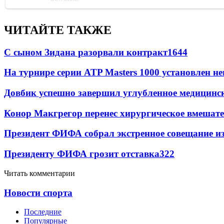
ЧИТАЙТЕ ТАКЖЕ
С сыном Зидана разорвали контракт
1644
На турнире серии ATP Masters 1000 установлен 
Довбик успешно завершил углубленное медицинск
Конор Макгрегор перенес хирургическое вмешате
Президент ФИФА собрал экстренное совещание из
Президенту ФИФА грозит отставка
322
Читать комментарии
Новости спорта
Последние
Популярные