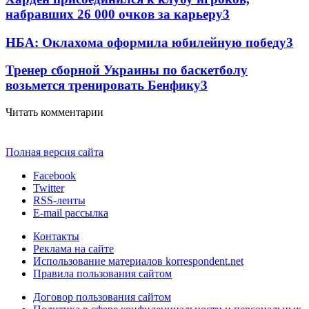
набравших 26 000 очков за карьеру
3
НБА: Оклахома оформила юбилейную победу
3
Тренер сборной Украины по баскетболу
возьмется тренировать Бенфику
3
Читать комментарии
Полная версия сайта
Facebook
Twitter
RSS-ленты
E-mail рассылка
Контакты
Реклама на сайте
Использование материалов korrespondent.net
Правила пользования сайтом
Договор пользования сайтом