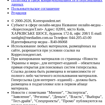
Политика в сфере конфиденциальности и персональных
данных
Пользовательское соглашение
Редакция
© 2000-2026, Korrespondent.net
Субъект в сфере онлайн-медиа Название онлайн-медиа -
«КореспонденТ.net» Адрес: 02091, місто Київ,
ХАРКІВСЬКЕ ШОСЕ, будинок 172-Б, офіс 208/1 E-mail:
sunlight@mediadim.com.ua
Телефон: 044-205-43-00
Идентификатор медиа - R40-06068
Использование любых материалов, размещённых на
сайте, разрешается при условии ссылки на
Корреспондент.net.
При копировании материалов со страницы «Новости
Украины и мира», для интернет-изданий – обязательна
прямая открытая для поисковых систем гиперссылка.
Ссылка должна быть размещена в независимости от
полного либо частичного использования материалов.
Гиперссылка (для интернет- изданий) – должна быть
размещена в подзаголовке или в первом абзаце
материала.
Новости с пометками "Мнение", "Экспертиза",
"Заявление", "Регионы", "Деньги", "Власть", "Выборы",
"Тест-драйв", "Спецпроекты", "Промо" публикуются на