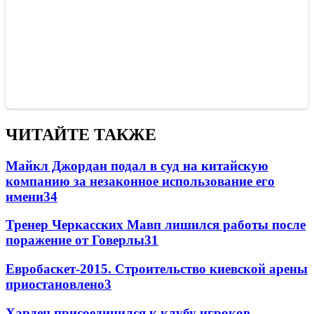
ЧИТАЙТЕ ТАКЖЕ
Майкл Джордан подал в суд на китайскую
компанию за незаконное использование его
имени
3
4
Тренер Черкасских Мавп лишился работы после
поражение от Говерлы
3
1
Евробаскет-2015. Строительство киевской арены
приостановлено
3
Харден присоединился к клубу игроков,