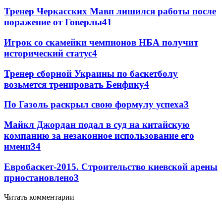
Тренер Черкасских Мавп лишился работы после
поражение от Говерлы
4
1
Игрок со скамейки чемпионов НБА получит
исторический статус
4
Тренер сборной Украины по баскетболу
возьмется тренировать Бенфику
4
По Газоль раскрыл свою формулу успеха
3
Майкл Джордан подал в суд на китайскую
компанию за незаконное использование его
имени
3
4
Евробаскет-2015. Строительство киевской арены
приостановлено
3
Читать комментарии