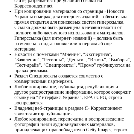
сайте, разрешается при условии ссылки на
Корреспондент.net.
При копировании материалов со страницы «Новости
Украины и мира», для интернет-изданий – обязательна
прямая открытая для поисковых систем гиперссылка.
Ссылка должна быть размещена в независимости от
полного либо частичного использования материалов.
Гиперссылка (для интернет- изданий) – должна быть
размещена в подзаголовке или в первом абзаце
материала.
Новости с пометками "Мнение", "Экспертиза",
"Заявление", "Регионы", "Деньги", "Власть", "Выборы",
"Тест-драйв", "Спецпроекты", "Промо" публикуются на
правах рекламы.
Раздел Спецпроекты создается совместно с
коммерческими партнерами.
Любое копирование, публикация, републикация и
другое распространение информации, которое содержит
ссылку на "Интерфакс-Украина", EPA / UPG, строго
воспрещается.
Владелец веб-страницы в разделе Я- Корреспондент
является автор публикации.
Любое копирование, перепечатка и воспроизведение
фотографий и/или аудиовизуальных материалов,
принадлежащих правообладателю Getty Images, строго