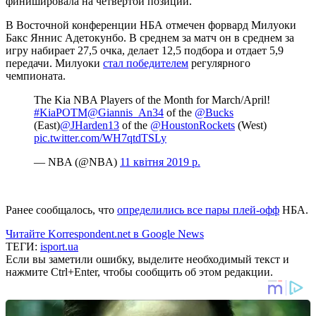
финишировала на четвертой позиции.
В Восточной конференции НБА отмечен форвард Милуоки
Бакс Яннис Адетокунбо. В среднем за матч он в среднем за
игру набирает 27,5 очка, делает 12,5 подбора и отдает 5,9
передачи. Милуоки
стал победителем
регулярного
чемпионата.
The Kia NBA Players of the Month for March/April!
#KiaPOTM
@Giannis_An34
of the
@Bucks
(East)
@JHarden13
of the
@HoustonRockets
(West)
pic.twitter.com/WH7qtdTSLy
— NBA (@NBA)
11 квітня 2019 р.
Ранее сообщалось, что
определились все пары плей-офф
НБА.
Читайте Korrespondent.net в Google News
ТЕГИ:
isport.ua
Если вы заметили ошибку, выделите необходимый текст и
нажмите Ctrl+Enter, чтобы сообщить об этом редакции.