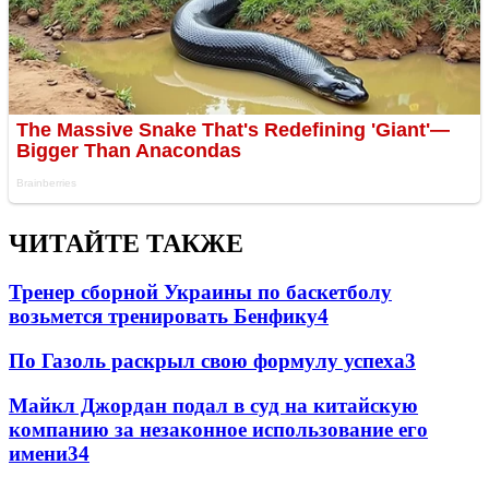
ЧИТАЙТЕ ТАКЖЕ
Тренер сборной Украины по баскетболу
возьмется тренировать Бенфику
4
По Газоль раскрыл свою формулу успеха
3
Майкл Джордан подал в суд на китайскую
компанию за незаконное использование его
имени
3
4