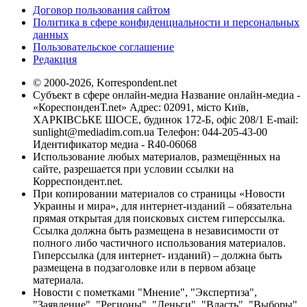
Договор пользования сайтом
Политика в сфере конфиденциальности и персональных
данных
Пользовательское соглашение
Редакция
© 2000-2026, Korrespondent.net
Субъект в сфере онлайн-медиа Название онлайн-медиа -
«КореспонденТ.net» Адрес: 02091, місто Київ,
ХАРКІВСЬКЕ ШОСЕ, будинок 172-Б, офіс 208/1 E-mail:
sunlight@mediadim.com.ua
Телефон: 044-205-43-00
Идентификатор медиа - R40-06068
Использование любых материалов, размещённых на
сайте, разрешается при условии ссылки на
Корреспондент.net.
При копировании материалов со страницы «Новости
Украины и мира», для интернет-изданий – обязательна
прямая открытая для поисковых систем гиперссылка.
Ссылка должна быть размещена в независимости от
полного либо частичного использования материалов.
Гиперссылка (для интернет- изданий) – должна быть
размещена в подзаголовке или в первом абзаце
материала.
Новости с пометками "Мнение", "Экспертиза",
"Заявление", "Регионы", "Деньги", "Власть", "Выборы",