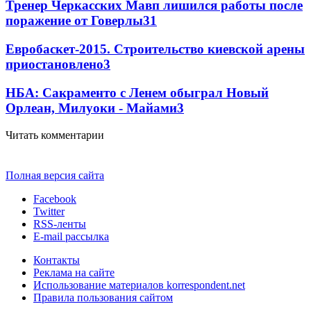
Тренер Черкасских Мавп лишился работы после
поражение от Говерлы
3
1
Евробаскет-2015. Строительство киевской арены
приостановлено
3
НБА: Сакраменто с Ленем обыграл Новый
Орлеан, Милуоки - Майами
3
Читать комментарии
Полная версия сайта
Facebook
Twitter
RSS-ленты
E-mail рассылка
Контакты
Реклама на сайте
Использование материалов korrespondent.net
Правила пользования сайтом