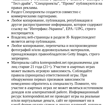
"Тест-драйв", "Спецпроекты", "Промо" публикуются на
правах рекламы.
Раздел Спецпроекты создается совместно с
коммерческими партнерами.
Любое копирование, публикация, републикация и
другое распространение информации, которое содержит
ссылку на "Интерфакс-Украина", EPA / UPG, строго
воспрещается.
Владелец веб-страницы в разделе Я- Корреспондент
является автор публикации.
Любое копирование, перепечатка и воспроизведение
фотографий и/или аудиовизуальных материалов,
принадлежащих правообладателю Getty Images, строго
запрещено.
Материалы сайта korrespondent.net предназначены для
лиц старше 21 года (21+). Участие в азартных играх
может вызвать игровую зависимость. Соблюдайте
правила (принципы) ответственной игры. При
обнаружении первых признаков зависимости
немедленно обратитесь к специалисту. Помните, что
участие в азартных играх не может являться источником
доходов или альтернативой работе. Информационный
ресурс korrespondent.net не проводит игры на реальные
и/или виртуальные деньги, сайт не принимает ни в
какой форме оплату ставок и других платежей, которые