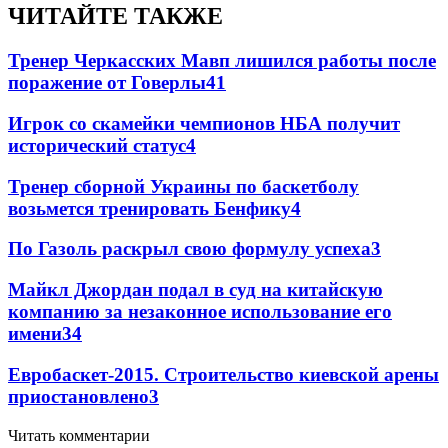
ЧИТАЙТЕ ТАКЖЕ
Тренер Черкасских Мавп лишился работы после
поражение от Говерлы
4
1
Игрок со скамейки чемпионов НБА получит
исторический статус
4
Тренер сборной Украины по баскетболу
возьмется тренировать Бенфику
4
По Газоль раскрыл свою формулу успеха
3
Майкл Джордан подал в суд на китайскую
компанию за незаконное использование его
имени
3
4
Евробаскет-2015. Строительство киевской арены
приостановлено
3
Читать комментарии