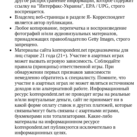
другое распространение информации, которое содержит
ссылку на "Интерфакс-Украина", EPA / UPG, строго
воспрещается.
Владелец веб-страницы в разделе Я- Корреспондент
является автор публикации.
Любое копирование, перепечатка и воспроизведение
фотографий и/или аудиовизуальных материалов,
принадлежащих правообладателю Getty Images, строго
запрещено.
Материалы сайта korrespondent.net предназначены для
лиц старше 21 года (21+). Участие в азартных играх
может вызвать игровую зависимость. Соблюдайте
правила (принципы) ответственной игры. При
обнаружении первых признаков зависимости
немедленно обратитесь к специалисту. Помните, что
участие в азартных играх не может являться источником
доходов или альтернативой работе. Информационный
ресурс korrespondent.net не проводит игры на реальные
и/или виртуальные деньги, сайт не принимает ни в
какой форме оплату ставок и других платежей, которые
связаны/могут быть связаны с азартными играми,
букмекерами или тотализаторами. Какие-либо
материалы на информационном ресурсе
korrespondent.net публикуются исключительно в
информационных целях.