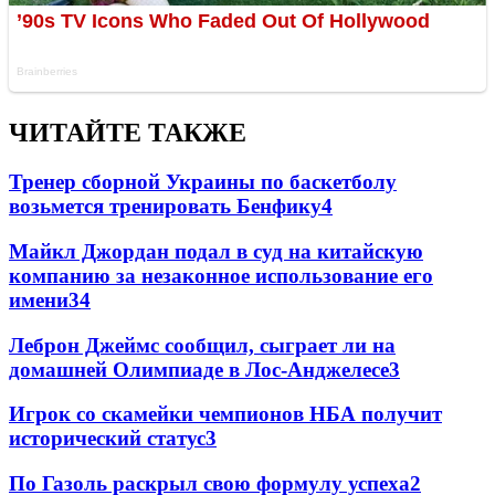
ЧИТАЙТЕ ТАКЖЕ
Тренер сборной Украины по баскетболу
возьмется тренировать Бенфику
4
Майкл Джордан подал в суд на китайскую
компанию за незаконное использование его
имени
3
4
Леброн Джеймс сообщил, сыграет ли на
домашней Олимпиаде в Лос-Анджелесе
3
Игрок со скамейки чемпионов НБА получит
исторический статус
3
По Газоль раскрыл свою формулу успеха
2