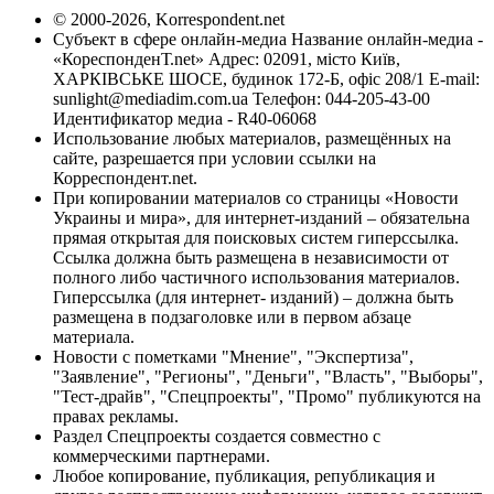
© 2000-2026, Korrespondent.net
Субъект в сфере онлайн-медиа Название онлайн-медиа -
«КореспонденТ.net» Адрес: 02091, місто Київ,
ХАРКІВСЬКЕ ШОСЕ, будинок 172-Б, офіс 208/1 E-mail:
sunlight@mediadim.com.ua
Телефон: 044-205-43-00
Идентификатор медиа - R40-06068
Использование любых материалов, размещённых на
сайте, разрешается при условии ссылки на
Корреспондент.net.
При копировании материалов со страницы «Новости
Украины и мира», для интернет-изданий – обязательна
прямая открытая для поисковых систем гиперссылка.
Ссылка должна быть размещена в независимости от
полного либо частичного использования материалов.
Гиперссылка (для интернет- изданий) – должна быть
размещена в подзаголовке или в первом абзаце
материала.
Новости с пометками "Мнение", "Экспертиза",
"Заявление", "Регионы", "Деньги", "Власть", "Выборы",
"Тест-драйв", "Спецпроекты", "Промо" публикуются на
правах рекламы.
Раздел Спецпроекты создается совместно с
коммерческими партнерами.
Любое копирование, публикация, републикация и