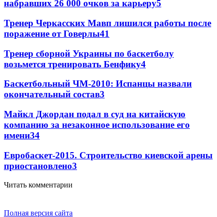
набравших 26 000 очков за карьеру
5
Тренер Черкасских Мавп лишился работы после
поражение от Говерлы
4
1
Тренер сборной Украины по баскетболу
возьмется тренировать Бенфику
4
Баскетбольный ЧМ-2010: Испанцы назвали
окончательный состав
3
Майкл Джордан подал в суд на китайскую
компанию за незаконное использование его
имени
3
4
Евробаскет-2015. Строительство киевской арены
приостановлено
3
Читать комментарии
Полная версия сайта