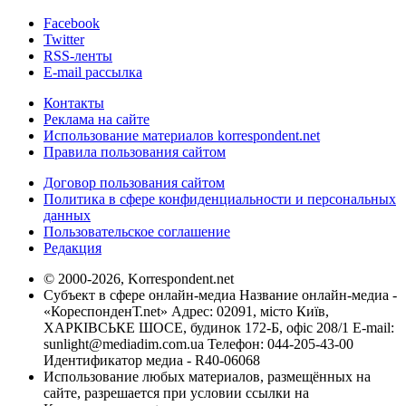
Facebook
Twitter
RSS-ленты
E-mail рассылка
Контакты
Реклама на сайте
Использование материалов korrespondent.net
Правила пользования сайтом
Договор пользования сайтом
Политика в сфере конфиденциальности и персональных
данных
Пользовательское соглашение
Редакция
© 2000-2026, Korrespondent.net
Субъект в сфере онлайн-медиа Название онлайн-медиа -
«КореспонденТ.net» Адрес: 02091, місто Київ,
ХАРКІВСЬКЕ ШОСЕ, будинок 172-Б, офіс 208/1 E-mail:
sunlight@mediadim.com.ua
Телефон: 044-205-43-00
Идентификатор медиа - R40-06068
Использование любых материалов, размещённых на
сайте, разрешается при условии ссылки на