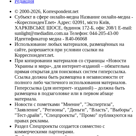
Редакция
© 2000-2026, Korrespondent.net
Субъект в сфере онлайн-медиа Название онлайн-медиа -
«КореспонденТ.net» Адрес: 02091, місто Київ,
ХАРКІВСЬКЕ ШОСЕ, будинок 172-Б, офіс 208/1 E-mail:
sunlight@mediadim.com.ua
Телефон: 044-205-43-00
Идентификатор медиа - R40-06068
Использование любых материалов, размещённых на
сайте, разрешается при условии ссылки на
Корреспондент.net.
При копировании материалов со страницы «Новости
Украины и мира», для интернет-изданий – обязательна
прямая открытая для поисковых систем гиперссылка.
Ссылка должна быть размещена в независимости от
полного либо частичного использования материалов.
Гиперссылка (для интернет- изданий) – должна быть
размещена в подзаголовке или в первом абзаце
материала.
Новости с пометками "Мнение", "Экспертиза",
"Заявление", "Регионы", "Деньги", "Власть", "Выборы",
"Тест-драйв", "Спецпроекты", "Промо" публикуются на
правах рекламы.
Раздел Спецпроекты создается совместно с
коммерческими партнерами.