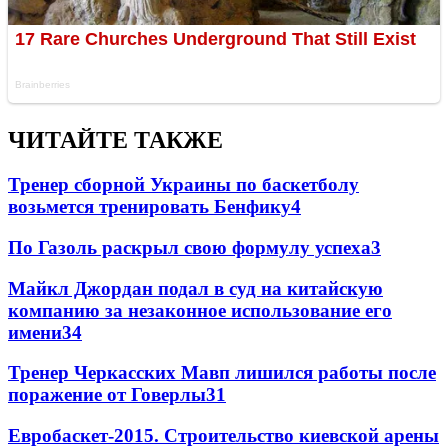
ЧИТАЙТЕ ТАКЖЕ
Тренер сборной Украины по баскетболу
возьмется тренировать Бенфику
4
По Газоль раскрыл свою формулу успеха
3
Майкл Джордан подал в суд на китайскую
компанию за незаконное использование его
имени
3
4
Тренер Черкасских Мавп лишился работы после
поражение от Говерлы
3
1
Евробаскет-2015. Строительство киевской арены