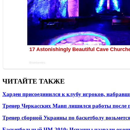
ЧИТАЙТЕ ТАКЖЕ
Харден присоединился к клубу игроков, набравши
Тренер Черкасских Мавп лишился работы после 
Тренер сборной Украины по баскетболу возьметс
Баскетбольный ЧМ-2010: Испанцы назвали окон