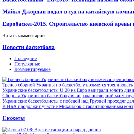
Майкл Джордан подал в суд на китайскую компан
Евробаскет-2015. Строительство киевской арены
Читать комментарии
Новости баскетбола
Последние
Популярные
Комментируемые
Тренер сборной Украины по баскетболу возьмется тренировать
Украинские баскетболисты U-20 на Евро выиграли золото див
Сборная Украины по баскетболу выиграла последний матч гру
Украинские баскетболисты с победой над Грузией проходят да
В НБА продолжит участие Михайлюк с гарантированным конт
Сюжеты