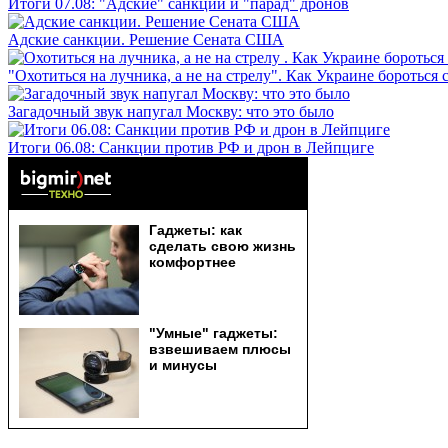
Итоги 07.08: "Адские" санкции и "парад" дронов
Адские санкции. Решение Сената США
"Охотиться на лучника, а не на стрелу". Как Украине бороться 
Загадочный звук напугал Москву: что это было
Итоги 06.08: Санкции против РФ и дрон в Лейпциге