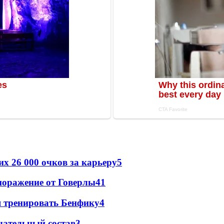
х 26 000 очков за карьеру
5
поражение от Говерлы
4
1
я тренировать Бенфику
4
чательный состав
3