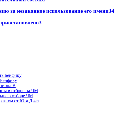
ию за незаконное использование его имени
3
4
 приостановлено
3
 Бенфику
изиона В
ппы в отборе на ЧМ
льше в отборе ЧМ
рактом от Юта Джаз