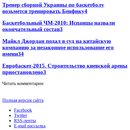
Тренер сборной Украины по баскетболу
возьмется тренировать Бенфику
4
Баскетбольный ЧМ-2010: Испанцы назвали
окончательный состав
3
Майкл Джордан подал в суд на китайскую
компанию за незаконное использование его
имени
3
4
Евробаскет-2015. Строительство киевской арены
приостановлено
3
Читать комментарии
Полная версия сайта
Facebook
Twitter
RSS-ленты
E-mail рассылка