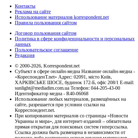
Контакты
Реклама на сайте
Использование материалов korrespondent.net
Правила пользования сайтом
Договор пользования сайтом
Политика в сфере конфиденциальности и персональных
данных
Пользовательское соглашение
Редакция
© 2000-2026, Korrespondent.net
Субъект в сфере онлайн-медиа Название онлайн-медиа -
«КореспонденТ.net» Адрес: 02091, місто Київ,
ХАРКІВСЬКЕ ШОСЕ, будинок 172-Б, офіс 208/1 E-mail:
sunlight@mediadim.com.ua
Телефон: 044-205-43-00
Идентификатор медиа - R40-06068
Использование любых материалов, размещённых на
сайте, разрешается при условии ссылки на
Корреспондент.net.
При копировании материалов со страницы «Новости
Украины и мира», для интернет-изданий – обязательна
прямая открытая для поисковых систем гиперссылка.
Ссылка должна быть размещена в независимости от
полного либо частичного использования материалов.