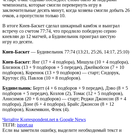
чемпионата, которые смогли перевернуть игру в
заключительные десять минут, когда хозяева смогли добыть 26
очков, а пропустили только 10.
В итоге Киев-Баскет сделал шикарный камбэк и выиграл
встречу со счетом 77:74, что продлило победную серию
киевлян до 12 матчей, а Будивельник проиграл шестую
игру из десяти.
Киев-Баскет
— Будивельник 77:74 (13:21, 25:26, 14:17, 25:10)
Киев-Баскет
: Янг (17 + 4 подбора), Мишула (10 + 4 подбора),
Близнюк (13 + 9 подборов + 5 передач), Джейкобсон (7 + 10
подборов), Коренюк (13 + 9 подборов) — старт; Сидорук,
Крутоус (6), Павлов (10 + 8 подборов).
Будивельник
: Бертт (4 + 6 подборов + 9 передач), Дэво (8 + 5
подборов + 5 передач), Козлов (2), Томас (12 + 5 подборов),
Анисимов (20 + 6 подборов) — старт; Реджи Джонсон (8 + 4
подбора), Доне (6 + 4 подбора), Брайс Джонсон (8 + 12
подборов), Кожемякин, Флек (4).
Читайте Korrespondent.net в Google News
ТЕГИ:
isport.ua
Если вы заметили ошибку, выделите необходимый текст и