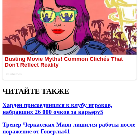
ЧИТАЙТЕ ТАКЖЕ
Харден присоединился к клубу игроков,
набравших 26 000 очков за карьеру
5
Тренер Черкасских Мавп лишился работы после
поражение от Говерлы
4
1