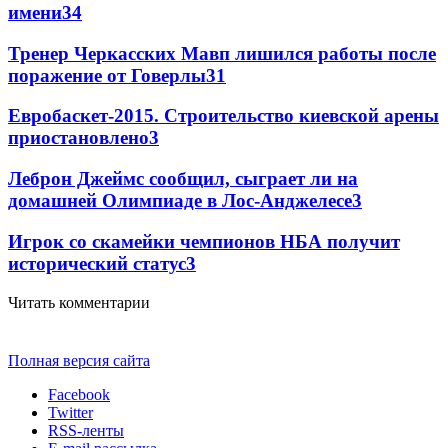
имени
3
4
Тренер Черкасских Мавп лишился работы после
поражение от Говерлы
3
1
Евробаскет-2015. Строительство киевской арены
приостановлено
3
Леброн Джеймс сообщил, сыграет ли на
домашней Олимпиаде в Лос-Анджелесе
3
Игрок со скамейки чемпионов НБА получит
исторический статус
3
Читать комментарии
Полная версия сайта
Facebook
Twitter
RSS-ленты