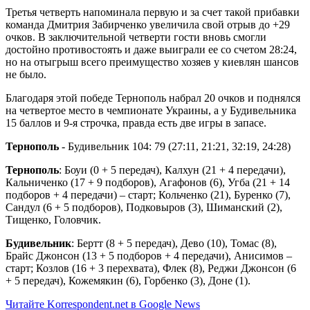
Третья четверть напоминала первую и за счет такой прибавки
команда Дмитрия Забирченко увеличила свой отрыв до +29
очков. В заключительной четверти гости вновь смогли
достойно противостоять и даже выиграли ее со счетом 28:24,
но на отыгрыш всего преимущество хозяев у киевлян шансов
не было.
Благодаря этой победе Тернополь набрал 20 очков и поднялся
на четвертое место в чемпионате Украины, а у Будивельника
15 баллов и 9-я строчка, правда есть две игры в запасе.
Тернополь
- Будивельник 104: 79 (27:11, 21:21, 32:19, 24:28)
Тернополь
: Боуи (0 + 5 передач), Калхун (21 + 4 передачи),
Кальниченко (17 + 9 подборов), Агафонов (6), Угба (21 + 14
подборов + 4 передачи) – старт; Кольченко (21), Буренко (7),
Сандул (6 + 5 подборов), Подковыров (3), Шиманский (2),
Тищенко, Головчик.
Будивельник
: Бертт (8 + 5 передач), Дево (10), Томас (8),
Брайс Джонсон (13 + 5 подборов + 4 передачи), Анисимов –
старт; Козлов (16 + 3 перехвата), Флек (8), Реджи Джонсон (6
+ 5 передач), Кожемякин (6), Горбенко (3), Доне (1).
Читайте Korrespondent.net в Google News