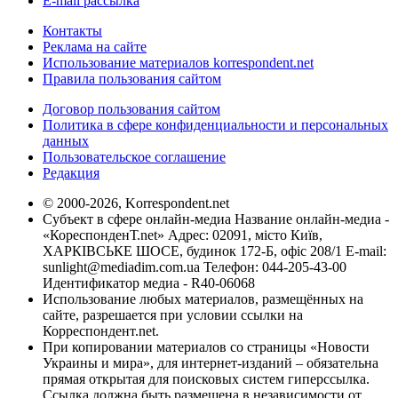
E-mail рассылка
Контакты
Реклама на сайте
Использование материалов korrespondent.net
Правила пользования сайтом
Договор пользования сайтом
Политика в сфере конфиденциальности и персональных
данных
Пользовательское соглашение
Редакция
© 2000-2026, Korrespondent.net
Субъект в сфере онлайн-медиа Название онлайн-медиа -
«КореспонденТ.net» Адрес: 02091, місто Київ,
ХАРКІВСЬКЕ ШОСЕ, будинок 172-Б, офіс 208/1 E-mail:
sunlight@mediadim.com.ua
Телефон: 044-205-43-00
Идентификатор медиа - R40-06068
Использование любых материалов, размещённых на
сайте, разрешается при условии ссылки на
Корреспондент.net.
При копировании материалов со страницы «Новости
Украины и мира», для интернет-изданий – обязательна
прямая открытая для поисковых систем гиперссылка.
Ссылка должна быть размещена в независимости от