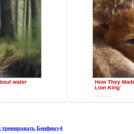
я тренировать Бенфику
4