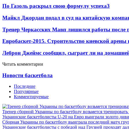
По Газоль раскрыл свою формулу успеха
3
Майкл Джордан подал в суд на китайскую компан
Тренер Черкасских Мавп лишился работы после 
Евробаскет-2015. Строительство киевской арены
Леброн Джеймс сообщил, сыграет ли на домашне
Читать комментарии
Новости баскетбола
Последние
Популярные
Комментируемые
Тренер сборной Украины по баскетболу возьмется тренировать
Украинские баскетболисты U-20 на Евро выиграли золото див
Сборная Украины по баскетболу выиграла последний матч гру
Украинские баскетболисты с победой над Грузией проходят да