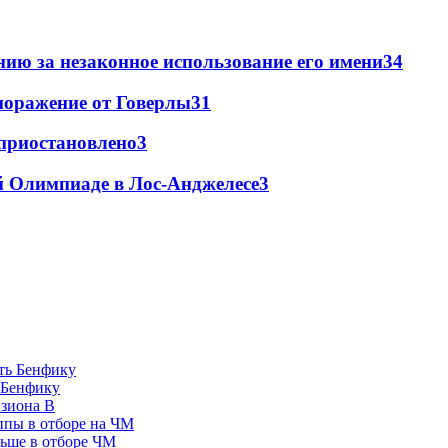
ию за незаконное использование его имени
3
4
поражение от Говерлы
3
1
 приостановлено
3
й Олимпиаде в Лос-Анджелесе
3
 Бенфику
изиона В
ппы в отборе на ЧМ
льше в отборе ЧМ