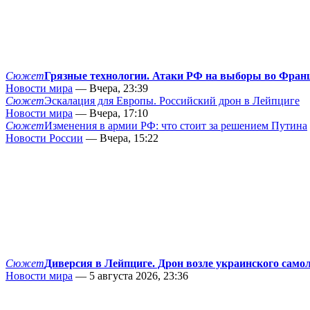
Сюжет
Грязные технологии. Атаки РФ на выборы во Фран
Новости мира
— Вчера, 23:39
Сюжет
Эскалация для Европы. Российский дрон в Лейпциге
Новости мира
— Вчера, 17:10
Сюжет
Изменения в армии РФ: что стоит за решением Путина
Новости России
— Вчера, 15:22
Сюжет
Диверсия в Лейпциге. Дрон возле украинского само
Новости мира
— 5 августа 2026, 23:36