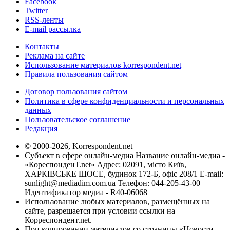
Facebook
Twitter
RSS-ленты
E-mail рассылка
Контакты
Реклама на сайте
Использование материалов korrespondent.net
Правила пользования сайтом
Договор пользования сайтом
Политика в сфере конфиденциальности и персональных
данных
Пользовательское соглашение
Редакция
© 2000-2026, Korrespondent.net
Субъект в сфере онлайн-медиа Название онлайн-медиа -
«КореспонденТ.net» Адрес: 02091, місто Київ,
ХАРКІВСЬКЕ ШОСЕ, будинок 172-Б, офіс 208/1 E-mail:
sunlight@mediadim.com.ua
Телефон: 044-205-43-00
Идентификатор медиа - R40-06068
Использование любых материалов, размещённых на
сайте, разрешается при условии ссылки на
Корреспондент.net.
При копировании материалов со страницы «Новости