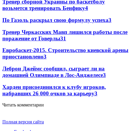
Тренер сборной Украины по баскетболу
возьмется тренировать Бенфику
4
По Газоль раскрыл свою формулу успеха
3
Тренер Черкасских Мавп лишился работы после
поражение от Говерлы
3
1
Евробаскет-2015. Строительство киевской арены
приостановлено
3
Леброн Джеймс сообщил, сыграет ли на
домашней Олимпиаде в Лос-Анджелесе
3
Харден присоединился к клубу игроков,
набравших 26 000 очков за карьеру
3
Читать комментарии
Полная версия сайта