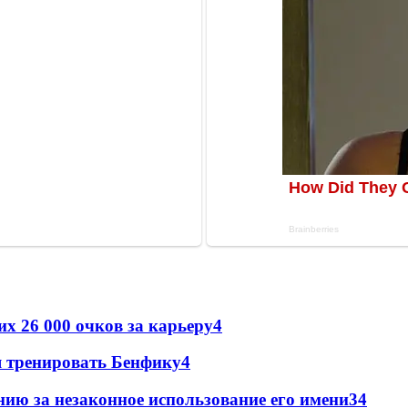
х 26 000 очков за карьеру
4
я тренировать Бенфику
4
ию за незаконное использование его имени
3
4