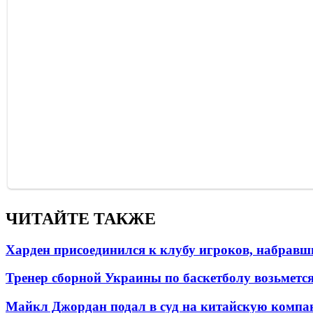
ЧИТАЙТЕ ТАКЖЕ
Харден присоединился к клубу игроков, набравши
Тренер сборной Украины по баскетболу возьметс
Майкл Джордан подал в суд на китайскую компан