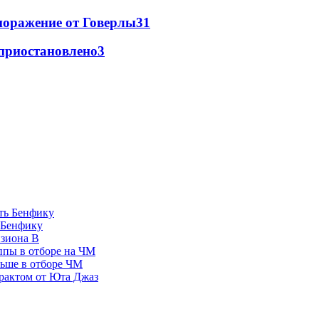
поражение от Говерлы
3
1
 приостановлено
3
 Бенфику
изиона В
ппы в отборе на ЧМ
льше в отборе ЧМ
рактом от Юта Джаз