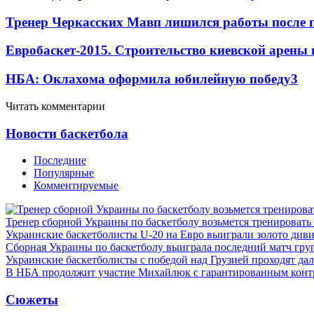
Тренер Черкасских Мавп лишился работы после 
Евробаскет-2015. Строительство киевской арены
НБА: Оклахома оформила юбилейную победу
3
Читать комментарии
Новости баскетбола
Последние
Популярные
Комментируемые
Тренер сборной Украины по баскетболу возьмется тренировать
Украинские баскетболисты U-20 на Евро выиграли золото див
Сборная Украины по баскетболу выиграла последний матч гру
Украинские баскетболисты с победой над Грузией проходят да
В НБА продолжит участие Михайлюк с гарантированным конт
Сюжеты