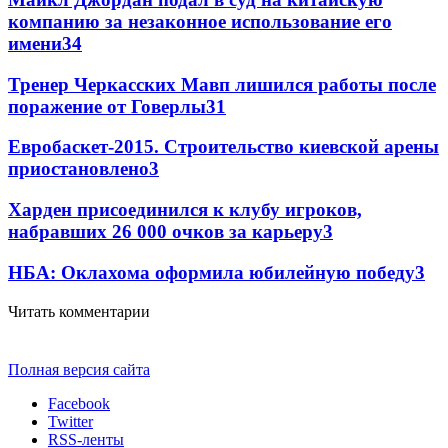
компанию за незаконное использование его
имени
3
4
Тренер Черкасских Мавп лишился работы после
поражение от Говерлы
3
1
Евробаскет-2015. Строительство киевской арены
приостановлено
3
Харден присоединился к клубу игроков,
набравших 26 000 очков за карьеру
3
НБА: Оклахома оформила юбилейную победу
3
Читать комментарии
Полная версия сайта
Facebook
Twitter
RSS-ленты