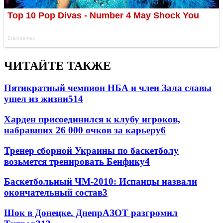
ЧИТАЙТЕ ТАКЖЕ
Пятикратный чемпион НБА и член Зала славы
ушел из жизни
514
Харден присоединился к клубу игроков,
набравших 26 000 очков за карьеру
6
Тренер сборной Украины по баскетболу
возьмется тренировать Бенфику
4
Баскетбольный ЧМ-2010: Испанцы назвали
окончательный состав
3
Шок в Донецке. ДнепрАЗОТ разгромил