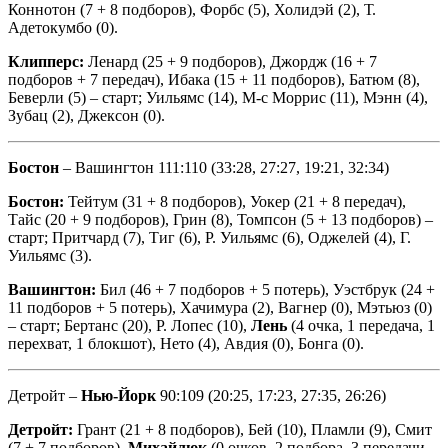
Коннотон (7 + 8 подборов), Форбс (5), Холидэй (2), Т.
Адетокумбо (0).
Клипперс:
Ленард (25 + 9 подборов), Джордж (16 + 7
подборов + 7 передач), Ибака (15 + 11 подборов), Батюм (8),
Беверли (5) – старт; Уильямс (14), М-с Моррис (11), Мэнн (4),
Зубац (2), Джексон (0).
Бостон
– Вашингтон 111:110 (33:28, 27:27, 19:21, 32:34)
Бостон:
Тейтум (31 + 8 подборов), Уокер (21 + 8 передач),
Тайс (20 + 9 подборов), Грин (8), Томпсон (5 + 13 подборов) –
старт; Притчард (7), Тиг (6), Р. Уильямс (6), Оджелей (4), Г.
Уильямс (3).
Вашингтон:
Бил (46 + 7 подборов + 5 потерь), Уэстбрук (24 +
11 подборов + 5 потерь), Хачимура (2), Вагнер (0), Мэтьюз (0)
– старт; Бертанс (20), Р. Лопес (10),
Лень
(4 очка, 1 передача, 1
перехват, 1 блокшот), Нето (4), Авдия (0), Бонга (0).
Детройт –
Нью-Йорк
90:109 (20:25, 17:23, 27:35, 26:26)
Детройт:
Грант (21 + 8 подборов), Бей (10), Пламли (9), Смит
(7 + 7 подборов),
Михайлюк
(0 очков, 2 подбора, 3 передачи,