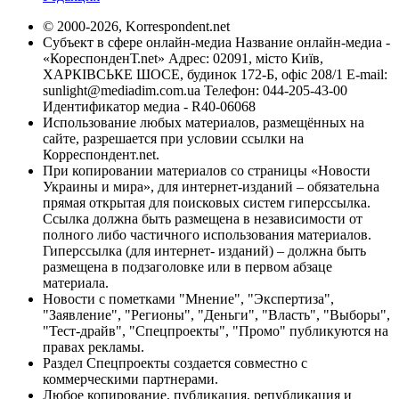
© 2000-2026, Korrespondent.net
Субъект в сфере онлайн-медиа Название онлайн-медиа -
«КореспонденТ.net» Адрес: 02091, місто Київ,
ХАРКІВСЬКЕ ШОСЕ, будинок 172-Б, офіс 208/1 E-mail:
sunlight@mediadim.com.ua
Телефон: 044-205-43-00
Идентификатор медиа - R40-06068
Использование любых материалов, размещённых на
сайте, разрешается при условии ссылки на
Корреспондент.net.
При копировании материалов со страницы «Новости
Украины и мира», для интернет-изданий – обязательна
прямая открытая для поисковых систем гиперссылка.
Ссылка должна быть размещена в независимости от
полного либо частичного использования материалов.
Гиперссылка (для интернет- изданий) – должна быть
размещена в подзаголовке или в первом абзаце
материала.
Новости с пометками "Мнение", "Экспертиза",
"Заявление", "Регионы", "Деньги", "Власть", "Выборы",
"Тест-драйв", "Спецпроекты", "Промо" публикуются на
правах рекламы.
Раздел Спецпроекты создается совместно с
коммерческими партнерами.
Любое копирование, публикация, републикация и