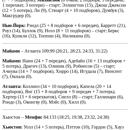
1 перехват, 3 потери) – старт; Эллингтон (15), Джош Джексон
(12 + 5 потерь), Ли (9), Стюарт (4 + 10 подборов), Думбуя (3),
Макгрудер (0).
Нью-Йорк:
Рэндл (25 + 8 подборов + 6 передач), Барретт (21),
Роуз (14), Буллок (9), Ноэл (8 + 11 подборов) – старт; Беркс
(16), Куикли (12), Топпин (4), Ниликина (0).
Майами
– Атланта 109:99 (26:21, 28:23, 24:33, 31:22)
Майами:
Нанн (24 + 7 передач), Адебайо (16 + 13 подборов +
5 потерь), Драгич (13), Олиник (9), Робинсон (5) – старт;
Ачиува (14 + 7 подборов), Хирро (14), Игудала (7), Винсент
(7), Окпала (0).
Атланта:
Коллинз (34 + 10 подборов), Капела (20 + 14
подборов), Янг (15 + 8 подборов + 9 передач + 7 потерь),
Хертер (13 + 6 перехватов), Снелл (8) – старт; Галлинари (6),
Рондо (3), Оконгву (0), Мэйс (0), Хилл (0).
Хьюстон –
Мемфис
84:133 (18:25, 19:38, 23:32, 24:38)
Хьюстон:
Уолл (14 + 5 потерь), Пэттон (10), Гордон (5), Хауз