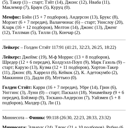
(5), Такер (1) – старт; Тэйт (14), Джонс (12), Нваба (11),
Маклемор (7), Браун (5), Куруц (0).
Мемфис:
Бэйн (15 + 7 подборов), Андерсон (13), Брукс (8),
Морэнт (6 + 7 передач), Валанчюнас (6) – старт; Уинслоу (20),
Кларк (16 + 12 подборов), Мелтон (14), Джонс (13), Дженг
(12), Тиллман (5), Тилли (3), Кончар (2).
Лейкерс
– Голден Стэйт 117:91 (41:21, 32:23, 26:25, 18:22)
Лейкерс:
Джеймс (19), М-ф Моррис (13 + 8 подборов),
Шредер (12 + 6 передач), Колдуэлл-Поуп (9), Марк Газоль (9) –
старт; Карузо (13), Кузма (12 + 11 подборов), Хортон-Такер
(11), Джонс (8), Харрелл (6), Кейкок (2), К. Адетокумбо (2),
Маккинни (1), Дадли (0), Мэттьюз (0).
Голден Стэйт:
Карри (16 + 7 передач), Убре (14), Грин (6),
Уиггинс (3), Луни (0) – старт; Паскалл (18), Уонамейкер (9 + 6
передач), Бэйзмор (9), Тоскано-Андерсон (7), Уайзмен (5 + 8
подборов), Малдер (3), Ли (1).
Миннесота –
Финикс
99:118 (26:30, 22:23, 28:33, 23:32)
Миннесота:
Эдвардс (24), Таунс (21 + 10 подборов), Рубио (6