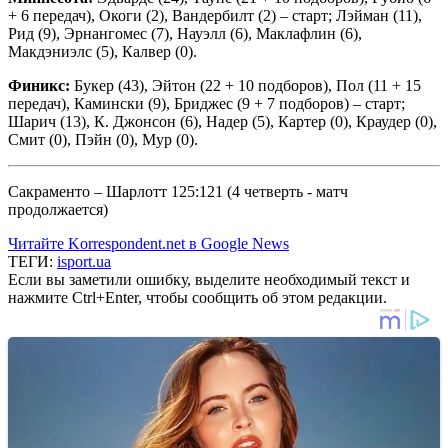
+ 6 передач), Окоги (2), Вандербилт (2) – старт; Лэйман (11),
Рид (9), Эрнангомес (7), Науэлл (6), Маклафлин (6),
Макдэниэлс (5), Калвер (0).
Финикс:
Букер (43), Эйтон (22 + 10 подборов), Пол (11 + 15
передач), Камински (9), Бриджес (9 + 7 подборов) – старт;
Шарич (13), К. Джонсон (6), Надер (5), Картер (0), Краудер (0),
Смит (0), Пэйн (0), Мур (0).
Сакраменто – Шарлотт 125:121 (4 четверть - матч
продолжается)
Читайте Korrespondent.net в Google News
ТЕГИ:
isport.ua
Если вы заметили ошибку, выделите необходимый текст и
нажмите Ctrl+Enter, чтобы сообщить об этом редакции.