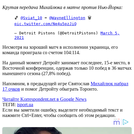
Крутая передача Михайлюка в матче против Нью-Йорка:
🏀
@Sviat_10
➡️
@WayneEllington
🗑
pic.twitter.com/Ne4u5pzJiQ
— Detroit Pistons (@DetroitPistons)
March 5,
2021
Несмотря на хороший матч в исполнении украинца, его
команда проиграла со счетом 104:114.
На данный момент Детройт занимает последнее, 15-е место, в
Восточной конференции, одержав только 10 побед в 36 матчах
нынешнего сезона (27,8% побед).
Напомним, в предыдущей игре Святослав
Михайлюк набрал
17 очков
и помог Детройту обыграть Торонто.
Читайте Korrespondent.net в Google News
ТЕГИ:
isport.ua
Если вы заметили ошибку, выделите необходимый текст и
нажмите Ctrl+Enter, чтобы сообщить об этом редакции.