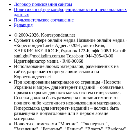
Договор пользования сайтом
Политика в сфере конфиденциальности и персональных
данных
Пользовательское соглашение
Редакция
© 2000-2026, Korrespondent.net
Субъект в сфере онлайн-медиа Название онлайн-медиа -
«КореспонденТ.net» Адрес: 02091, місто Київ,
ХАРКІВСЬКЕ ШОСЕ, будинок 172-Б, офіс 208/1 E-mail:
sunlight@mediadim.com.ua
Телефон: 044-205-43-00
Идентификатор медиа - R40-06068
Использование любых материалов, размещённых на
сайте, разрешается при условии ссылки на
Корреспондент.net.
При копировании материалов со страницы «Новости
Украины и мира», для интернет-изданий – обязательна
прямая открытая для поисковых систем гиперссылка.
Ссылка должна быть размещена в независимости от
полного либо частичного использования материалов.
Гиперссылка (для интернет- изданий) – должна быть
размещена в подзаголовке или в первом абзаце
материала.
Новости с пометками "Мнение", "Экспертиза",
"Заявление", "Регионы", "Деньги", "Власть", "Выборы",