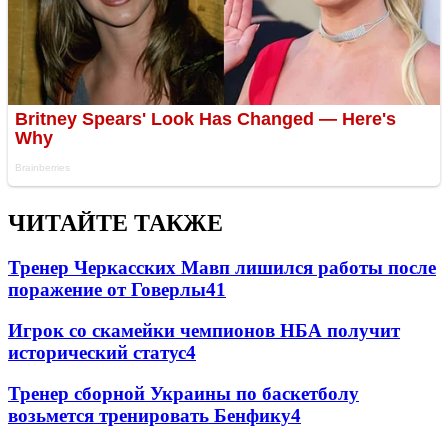
ЧИТАЙТЕ ТАКЖЕ
Тренер Черкасских Мавп лишился работы после
поражение от Говерлы
4
1
Игрок со скамейки чемпионов НБА получит
исторический статус
4
Тренер сборной Украины по баскетболу
возьмется тренировать Бенфику
4