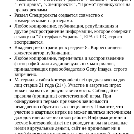
"Тест-драйв", "Спецпроекты", "Промо" публикуются на
правах рекламы.
Раздел Спецпроекты создается совместно с
коммерческими партнерами.
Любое копирование, публикация, републикация и
другое распространение информации, которое содержит
ссылку на "Интерфакс-Украина", EPA / UPG, строго
воспрещается.
Владелец веб-страницы в разделе Я- Корреспондент
является автор публикации.
Любое копирование, перепечатка и воспроизведение
фотографий и/или аудиовизуальных материалов,
принадлежащих правообладателю Getty Images, строго
запрещено.
Материалы сайта korrespondent.net предназначены для
лиц старше 21 года (21+). Участие в азартных играх
может вызвать игровую зависимость. Соблюдайте
правила (принципы) ответственной игры. При
обнаружении первых признаков зависимости
немедленно обратитесь к специалисту. Помните, что
участие в азартных играх не может являться источником
доходов или альтернативой работе. Информационный
ресурс korrespondent.net не проводит игры на реальные
и/или виртуальные деньги, сайт не принимает ни в
какой форме оплату ставок и других платежей, которые