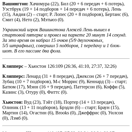
Вашингтон:
Хачимура (22), Бил (20 + 6 передач + 6 потерь),
Уэстбрук (19 + 14 подборов + 14 передач + 6 потерь), Лень
(15), Авдия (2) – старт; Р. Лопес (20 + 8 подборов), Бертанс (6),
Смит (4), Нето (2), Мэтьюз (0).
Украинский игрок Вашингтона Алексей Лень вышел в
стартовой пятерке и провел на паркете 20 минут 14 секунд.
За это время он набрал 15 очков (5/9 двухочковых,
5/5 штрафных), совершил 5 подборов, 1 передачу и 1 блок-
шот. В его пассиве два фола.
Клипперс
– Хьюстон 126:109 (26:36, 41:10, 27:37, 32:26)
Клипперс:
Ленард (31 + 8 передач), Джексон (26 + 7 передач),
Зубац (10 + 7 подборов), М-с Моррис (9), Кеннард (3) – старт;
Батюм (17), Мэнн (16 + 9 передач), Паттерсон (6), Коффи (5),
Казинс (3), Отуру (0), Фиттс (0).
Хьюстон:
Вуд (23), Тэйт (18), Портер (14 + 13 передач),
Олиник (13 + 11 подборов), Брэдли (6) – старт; Браун (15),
Мартин (14), Огастин (6), Brooks (0), Джеффрис (0), Уилсон
(0), Лэмб (0).