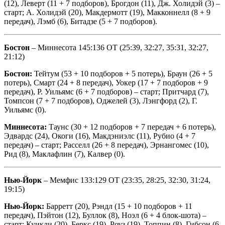
(12), Леверт (11 + 7 подборов), Брогдон (11), Дж. Холидэй (3) –
старт; А. Холидэй (20), Макдермотт (19), Макконнелл (8 + 9
передач), Лэмб (6), Битадзе (5 + 7 подборов).
Бостон
– Миннесота 145:136 OT (25:39, 32:27, 35:31, 32:27,
21:12)
Бостон:
Тейтум (53 + 10 подборов + 5 потерь), Браун (26 + 5
потерь), Смарт (24 + 8 передач), Уокер (17 + 7 подборов + 9
передач), Р. Уильямс (6 + 7 подборов) – старт; Притчард (7),
Томпсон (7 + 7 подборов), Оджелей (3), Лэнгфорд (2), Г.
Уильямс (0).
Миннесота:
Таунс (30 + 12 подборов + 7 передач + 6 потерь),
Эдвардс (24), Окоги (16), Макдэниэлс (11), Рубио (4 + 7
передач) – старт; Расселл (26 + 8 передач), Эрнангомес (10),
Рид (8), Маклафлин (7), Калвер (0).
Нью-Йорк
– Мемфис 133:129 OT (23:35, 28:25, 32:30, 31:24,
19:15)
Нью-Йорк:
Барретт (20), Рэндл (15 + 10 подборов + 11
передач), Пэйтон (12), Буллок (8), Ноэл (6 + 4 блок-шота) –
старт; Куикли (20), Беркс (19), Роуз (19), Топпин (8), Гибсон (6