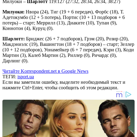
Милуоки –
Шарлотт
119:127 (27:32, 28:34, 26:34, 38:27)
Милуоки:
Нвора (24), Тиг (19 + 6 передач), Форбс (18), Т.
Адетокумбо (12 + 5 потерь), Портис (10 + 13 подборов + 6
потерь) – старт; Меррилл (13), Диаките (10), Тупан (9),
Коннотон (4), Куруц (0).
Шарлотт:
Бриджес (26 + 7 подборов), Грэм (20), Розир (20),
Макдэниэлс (19), Вашингтон (18 + 7 подборов) – старт; Зеллер
(10 + 12 подборов), Уонамейкер (6 + 7 передач), Кэри (3), Коди
Мартин (3), Калеб Мартин (2), Риллер (0), Ричардс (0),
Дарлинг (0).
Читайте Korrespondent.net в Google News
ТЕГИ:
isport.ua
Если вы заметили ошибку, выделите необходимый текст и
нажмите Ctrl+Enter, чтобы сообщить об этом редакции.