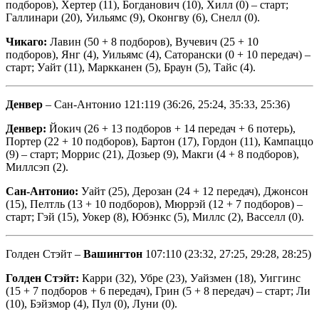
подборов), Хертер (11), Богданович (10), Хилл (0) – старт;
Галлинари (20), Уильямс (9), Оконгву (6), Снелл (0).
Чикаго:
Лавин (50 + 8 подборов), Вучевич (25 + 10
подборов), Янг (4), Уильямс (4), Саторански (0 + 10 передач) –
старт; Уайт (11), Маркканен (5), Браун (5), Тайс (4).
Денвер
– Сан-Антонио 121:119 (36:26, 25:24, 35:33, 25:36)
Денвер:
Йокич (26 + 13 подборов + 14 передач + 6 потерь),
Портер (22 + 10 подборов), Бартон (17), Гордон (11), Кампаццо
(9) – старт; Моррис (21), Дозьер (9), Макги (4 + 8 подборов),
Миллсэп (2).
Сан-Антонио:
Уайт (25), Дерозан (24 + 12 передач), Джонсон
(15), Пелтль (13 + 10 подборов), Мюррэй (12 + 7 подборов) –
старт; Гэй (15), Уокер (8), Юбэнкс (5), Миллс (2), Васселл (0).
Голден Стэйт –
Вашингтон
107:110 (23:32, 27:25, 29:28, 28:25)
Голден Стэйт:
Карри (32), Убре (23), Уайзмен (18), Уиггинс
(15 + 7 подборов + 6 передач), Грин (5 + 8 передач) – старт; Ли
(10), Бэйзмор (4), Пул (0), Луни (0).