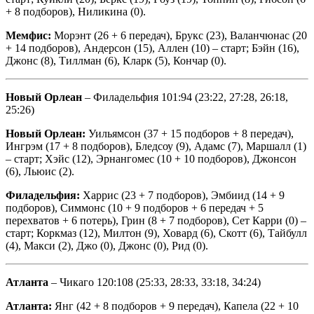
+ 8 подборов), Ниликина (0).
Мемфис:
Морэнт (26 + 6 передач), Брукс (23), Валанчюнас (20
+ 14 подборов), Андерсон (15), Аллен (10) – старт; Бэйн (16),
Джонс (8), Тиллман (6), Кларк (5), Кончар (0).
Новый Орлеан
– Филадельфия 101:94 (23:22, 27:28, 26:18,
25:26)
Новый Орлеан:
Уильямсон (37 + 15 подборов + 8 передач),
Ингрэм (17 + 8 подборов), Бледсоу (9), Адамс (7), Маршалл (1)
– старт; Хэйс (12), Эрнангомес (10 + 10 подборов), Джонсон
(6), Льюис (2).
Филадельфия:
Харрис (23 + 7 подборов), Эмбиид (14 + 9
подборов), Симмонс (10 + 9 подборов + 6 передач + 5
перехватов + 6 потерь), Грин (8 + 7 подборов), Сет Карри (0) –
старт; Коркмаз (12), Милтон (9), Ховард (6), Скотт (6), Тайбулл
(4), Макси (2), Джо (0), Джонс (0), Рид (0).
Атланта
– Чикаго 120:108 (25:33, 28:33, 33:18, 34:24)
Атланта:
Янг (42 + 8 подборов + 9 передач), Капела (22 + 10