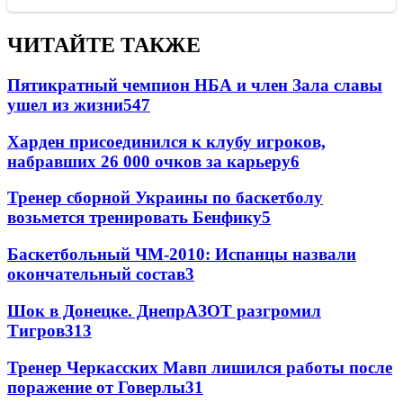
ЧИТАЙТЕ ТАКЖЕ
Пятикратный чемпион НБА и член Зала славы
ушел из жизни
547
Харден присоединился к клубу игроков,
набравших 26 000 очков за карьеру
6
Тренер сборной Украины по баскетболу
возьмется тренировать Бенфику
5
Баскетбольный ЧМ-2010: Испанцы назвали
окончательный состав
3
Шок в Донецке. ДнепрАЗОТ разгромил
Тигров
3
13
Тренер Черкасских Мавп лишился работы после
поражение от Говерлы
3
1