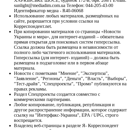
ХАРКІВСЬКЕ ШОСЕ, будинок 172-Б, офіс 208/1 E-mail:
sunlight@mediadim.com.ua
Телефон: 044-205-43-00
Идентификатор медиа - R40-06068
Использование любых материалов, размещённых на
сайте, разрешается при условии ссылки на
Корреспондент.net.
При копировании материалов со страницы «Новости
Украины и мира», для интернет-изданий – обязательна
прямая открытая для поисковых систем гиперссылка.
Ссылка должна быть размещена в независимости от
полного либо частичного использования материалов.
Гиперссылка (для интернет- изданий) – должна быть
размещена в подзаголовке или в первом абзаце
материала.
Новости с пометками "Мнение", "Экспертиза",
"Заявление", "Регионы", "Деньги", "Власть", "Выборы",
"Тест-драйв", "Спецпроекты", "Промо" публикуются на
правах рекламы.
Раздел Спецпроекты создается совместно с
коммерческими партнерами.
Любое копирование, публикация, републикация и
другое распространение информации, которое содержит
ссылку на "Интерфакс-Украина", EPA / UPG, строго
воспрещается.
Владелец веб-страницы в разделе Я- Корреспондент