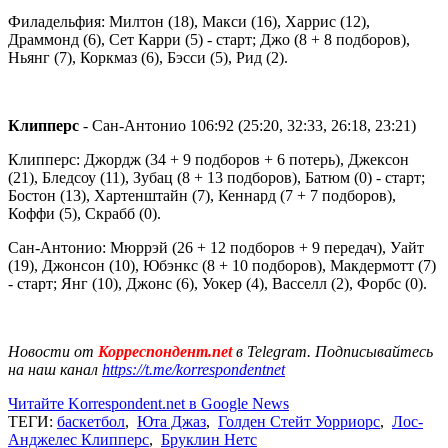
Филадельфия: Милтон (18), Макси (16), Харрис (12),
Драммонд (6), Сет Карри (5) - старт; Джо (8 + 8 подборов),
Ньянг (7), Коркмаз (6), Бэсси (5), Рид (2).
Клипперс
- Сан-Антонио 106:92 (25:20, 32:33, 26:18, 23:21)
Клипперс: Джордж (34 + 9 подборов + 6 потерь), Джексон
(21), Бледсоу (11), Зубац (8 + 13 подборов), Батюм (0) - старт;
Бостон (13), Хартенштайн (7), Кеннард (7 + 7 подборов),
Коффи (5), Скрабб (0).
Сан-Антонио: Мюррэй (26 + 12 подборов + 9 передач), Уайт
(19), Джонсон (10), Юбэнкс (8 + 10 подборов), Макдермотт (7)
- старт; Янг (10), Джонс (6), Уокер (4), Васселл (2), Форбс (0).
Новости от
Корреспондент.net
в Telegram. Подписывайтесь
на наш канал
https://t.me/korrespondentnet
Читайте Korrespondent.net в Google News
ТЕГИ:
баскетбол
,
Юта Джаз
,
Голден Стейт Уорриорс
,
Лос-
Анджелес Клипперс
,
Бруклин Нетс