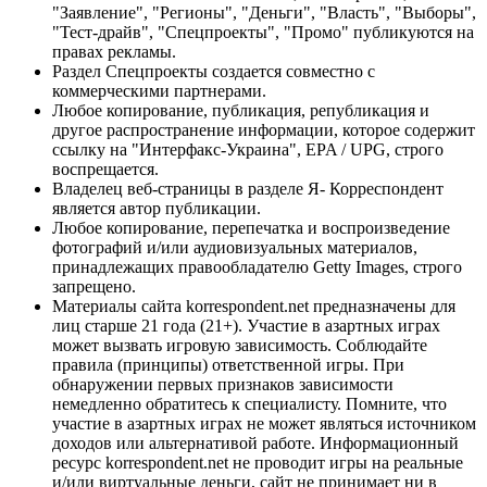
"Заявление", "Регионы", "Деньги", "Власть", "Выборы",
"Тест-драйв", "Спецпроекты", "Промо" публикуются на
правах рекламы.
Раздел Спецпроекты создается совместно с
коммерческими партнерами.
Любое копирование, публикация, републикация и
другое распространение информации, которое содержит
ссылку на "Интерфакс-Украина", EPA / UPG, строго
воспрещается.
Владелец веб-страницы в разделе Я- Корреспондент
является автор публикации.
Любое копирование, перепечатка и воспроизведение
фотографий и/или аудиовизуальных материалов,
принадлежащих правообладателю Getty Images, строго
запрещено.
Материалы сайта korrespondent.net предназначены для
лиц старше 21 года (21+). Участие в азартных играх
может вызвать игровую зависимость. Соблюдайте
правила (принципы) ответственной игры. При
обнаружении первых признаков зависимости
немедленно обратитесь к специалисту. Помните, что
участие в азартных играх не может являться источником
доходов или альтернативой работе. Информационный
ресурс korrespondent.net не проводит игры на реальные
и/или виртуальные деньги, сайт не принимает ни в