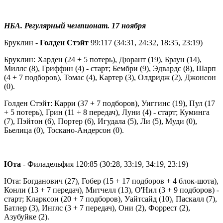
НБА. Регулярный чемпионат. 17 ноября
Бруклин -
Голден Стэйт
99:117 (34:31, 24:32, 18:35, 23:19)
Бруклин: Харден (24 + 5 потерь), Дюрант (19), Браун (14),
Миллс (8), Гриффин (4) - старт; Бембри (9), Эдвардс (8), Шарп
(4 + 7 подборов), Томас (4), Картер (3), Олдридж (2), Джонсон
(0).
Голден Стэйт: Карри (37 + 7 подборов), Уиггинс (19), Пул (17
+ 5 потерь), Грин (11 + 8 передач), Луни (4) - старт; Куминга
(7), Пэйтон (6), Портер (6), Игудала (5), Ли (5), Муди (0),
Бьелица (0), Тоскано-Андерсон (0).
Юта
- Филадельфия 120:85 (30:28, 33:19, 34:19, 23:19)
Юта: Богданович (27), Гобер (15 + 17 подборов + 4 блок-шота),
Конли (13 + 7 передач), Митчелл (13), О'Нил (3 + 9 подборов) -
старт; Кларксон (20 + 7 подборов), Уайтсайд (10), Паскалл (7),
Батлер (3), Инглс (3 + 7 передач), Они (2), Форрест (2),
Азубуйке (2).