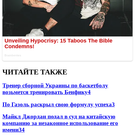
ЧИТАЙТЕ ТАКЖЕ
Тренер сборной Украины по баскетболу
возьмется тренировать Бенфику
4
По Газоль раскрыл свою формулу успеха
3
Майкл Джордан подал в суд на китайскую
компанию за незаконное использование его
имени
3
4