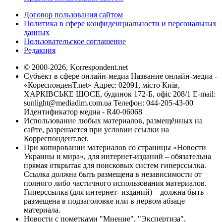
Договор пользования сайтом
Политика в сфере конфиденциальности и персональных
данных
Пользовательское соглашение
Редакция
© 2000-2026, Korrespondent.net
Субъект в сфере онлайн-медиа Название онлайн-медиа -
«КореспонденТ.net» Адрес: 02091, місто Київ,
ХАРКІВСЬКЕ ШОСЕ, будинок 172-Б, офіс 208/1 E-mail:
sunlight@mediadim.com.ua
Телефон: 044-205-43-00
Идентификатор медиа - R40-06068
Использование любых материалов, размещённых на
сайте, разрешается при условии ссылки на
Корреспондент.net.
При копировании материалов со страницы «Новости
Украины и мира», для интернет-изданий – обязательна
прямая открытая для поисковых систем гиперссылка.
Ссылка должна быть размещена в независимости от
полного либо частичного использования материалов.
Гиперссылка (для интернет- изданий) – должна быть
размещена в подзаголовке или в первом абзаце
материала.
Новости с пометками "Мнение", "Экспертиза",