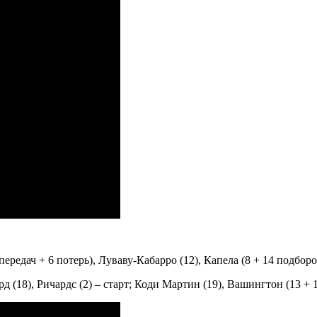
передач + 6 потерь), Луваву-Кабарро (12), Капела (8 + 14 подборов)
д (18), Ричардс (2) – старт; Коди Мартин (19), Вашингтон (13 + 1