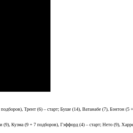
 подборов), Трент (6) – старт; Буше (14), Ватанабе (7), Бэнтон (
9), Кузма (9 + 7 подборов), Гэффорд (4) – старт; Нето (9), Харрел