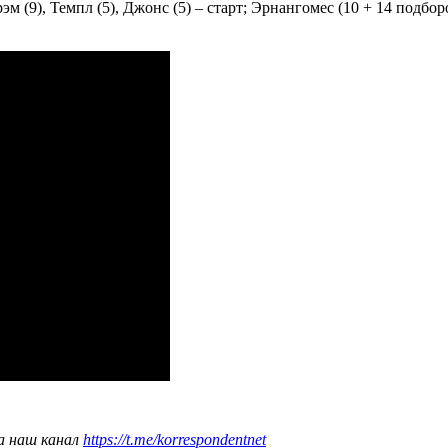
м (9), Темпл (5), Джонс (5) – старт; Эрнангомес (10 + 14 подбор
а наш канал
https://t.me/korrespondentnet