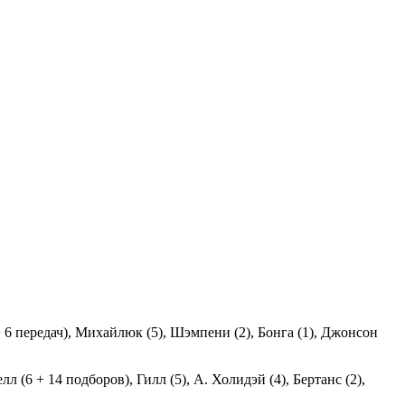
5 + 6 передач), Михайлюк (5), Шэмпени (2), Бонга (1), Джонсон
л (6 + 14 подборов), Гилл (5), А. Холидэй (4), Бертанс (2),