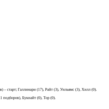
 – старт; Галлинари (17), Райт (3), Уильямс (3), Хилл (0).
1 подборов), Букнайт (0), Тор (0).