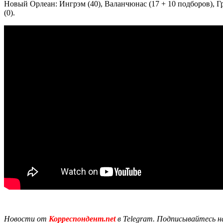
Новый Орлеан: Ингрэм (40), Валанчюнас (17 + 10 подборов), Грэ
(0).
Новости от
Корреспондент.net
в Telegram. Подписывайтесь н