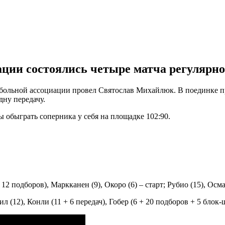
ции состоялись четыре матча регулярно
ольной ассоциации провел Святослав Михайлюк. В поединке про
дну передачу.
ы обыграть соперника у себя на площадке 102:90.
2 подборов), Маркканен (9), Окоро (6) – старт; Рубио (15), Осман 
л (12), Конли (11 + 6 передач), Гобер (6 + 20 подборов + 5 блок-ш