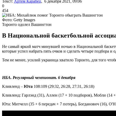
Текст:
Артем Карабец
, 6 декабря 2021, 09:06
0
454
Фото: Getty Images
Торонто одолел Вашингтон
В Национальной баскетбольной ассоциа
Не самый яркий матч минувшей ночью в Национальной баскетб
которые успел набрать пять очков и сделать четыре подбора и о
Тем не менее, усилий украинца хватило Торонто, для того чтоб
НБА. Регулярный чемпионат. 6 декабря
Кливленд –
Юта
108:109 (29:32, 26:28, 27:31, 26:18)
Кливленд: Гарлэнд (31), Аллен (17 + 10 подборов), Мобли (14 + 1
Юта: Митчелл (35 + 6 передач + 7 потерь), Богданович (16), О'Ни