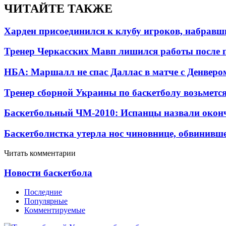
ЧИТАЙТЕ ТАКЖЕ
Харден присоединился к клубу игроков, набравши
Тренер Черкасских Мавп лишился работы после 
НБА: Маршалл не спас Даллас в матче с Денверо
Тренер сборной Украины по баскетболу возьметс
Баскетбольный ЧМ-2010: Испанцы назвали окон
Баскетболистка утерла нос чиновнице, обвинивше
Читать комментарии
Новости баскетбола
Последние
Популярные
Комментируемые