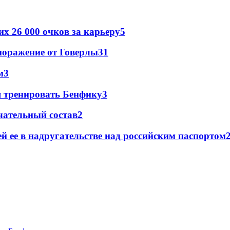
х 26 000 очков за карьеру
5
поражение от Говерлы
3
1
м
3
я тренировать Бенфику
3
чательный состав
2
й ее в надругательстве над российским паспортом