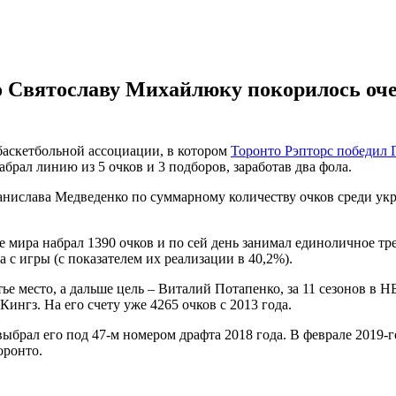
 Святославу Михайлюку покорилось оче
баскетбольной ассоциации, в котором
Торонто Рэпторс победил 
брал линию из 5 очков и 3 подборов, заработав два фола.
анислава Медведенко по суммарному количеству очков среди ук
мира набрал 1390 очков и по сей день занимал единоличное трет
с игры (с показателем их реализации в 40,2%).
е место, а дальше цель – Виталий Потапенко, за 11 сезонов в 
ингз. На его счету уже 4265 очков с 2013 года.
ыбрал его под 47-м номером драфта 2018 года. В феврале 2019-
оронто.