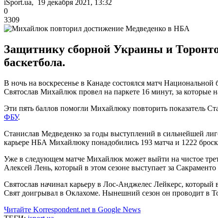
iSport.ua, 19 декабря 2021, 13:32
0
3309
Защитнику сборной Украины и Торонто
баскетбола.
В ночь на воскресенье в Канаде состоялся матч Национальной 
Святослав Михайлюк провел на паркете 16 минут, за которые на
Эти пять баллов помогли Михайлюку повторить показатель Ст
ФБУ
.
Станислав Медведенко за годы выступлений в сильнейшей лиге 
карьере НБА Михайлюку понадобились 193 матча и 1222 броска 
Уже в следующем матче Михайлюк может выйти на чистое треть
Алексей Лень, который в этом сезоне выступает за Сакраменто К
Святослав начинал карьеру в Лос-Анджелес Лейкерс, который в
Свят доигрывал в Оклахоме. Нынешний сезон он проводит в Т
Читайте Korrespondent.net в Google News