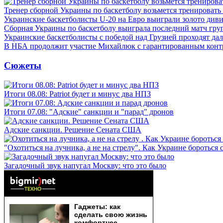
Тренер сборной Украины по баскетболу возьмется тренировать
Украинские баскетболисты U-20 на Евро выиграли золото див
Сборная Украины по баскетболу выиграла последний матч гру
Украинские баскетболисты с победой над Грузией проходят да
В НБА продолжит участие Михайлюк с гарантированным конт
Сюжеты
Итоги 08.08: Patriot будет и минус два НПЗ
Итоги 07.08: "Адские" санкции и "парад" дронов
Адские санкции. Решение Сената США
"Охотиться на лучника, а не на стрелу". Как Украине бороться 
Загадочный звук напугал Москву: что это было