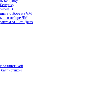
 Бенфику
изиона В
ппы в отборе на ЧМ
льше в отборе ЧМ
рактом от Юта Джаз
с баллистикой