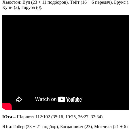
Хьюстон: Вуд (23 + 11 подборов), Тэйт (16 + 6 передач), Брукс (
Куин (2), Гаруба (0).
Юта
– Шарлотт 112:102 (35:16, 19:25, 26:27, 32:34)
Юта: Гобер (23 + 21 подбор), Богданович (23), Митчелл (21 + 6 пе