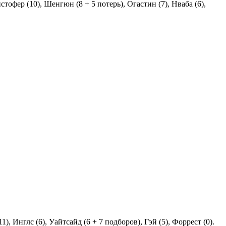
истофер (10), Шенгюн (8 + 5 потерь), Огастин (7), Нваба (6),
), Инглс (6), Уайтсайд (6 + 7 подборов), Гэй (5), Форрест (0).