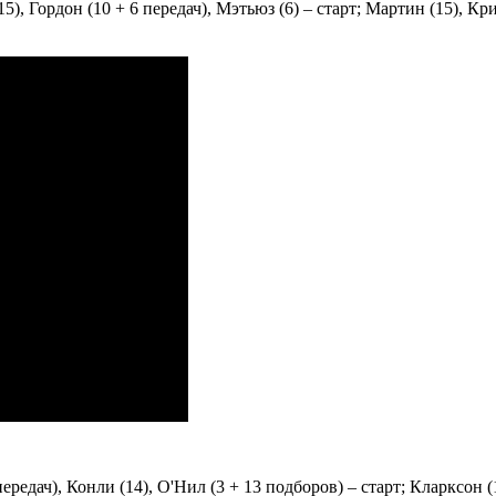
15), Гордон (10 + 6 передач), Мэтьюз (6) – старт; Мартин (15), Кр
редач), Конли (14), О'Нил (3 + 13 подборов) – старт; Кларксон (11