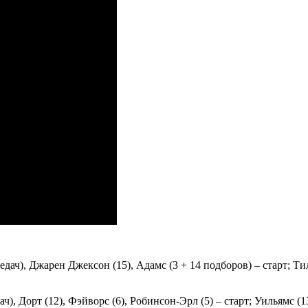
едач), Джарен Джексон (15), Адамс (3 + 14 подборов) – старт; Тил
), Дорт (12), Фэйворс (6), Робинсон-Эрл (5) – старт; Уильямс (13