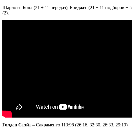
Шарлотт: Болл (21 + 11 передач), Бриджес (21 + 11 подборов + 5 
(2).
Голден Стэйт
– Сакраменто 113:98 (26:16, 32:30, 26:33, 29:19)