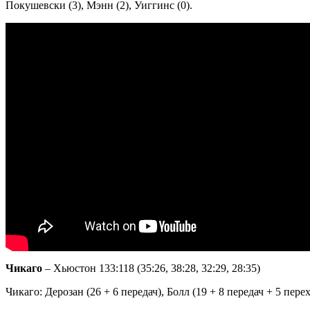
Покушевски (3), Мэнн (2), Уиггинс (0).
Чикаго
– Хьюстон 133:118 (35:26, 38:28, 32:29, 28:35)
Чикаго: Дерозан (26 + 6 передач), Болл (19 + 8 передач + 5 перех