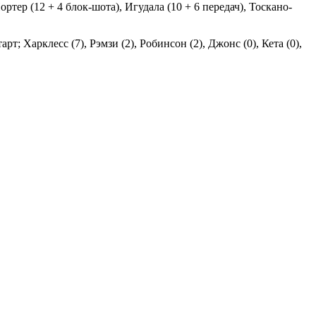
Портер (12 + 4 блок-шота), Игудала (10 + 6 передач), Тоскано-
рт; Харклесс (7), Рэмзи (2), Робинсон (2), Джонс (0), Кета (0),