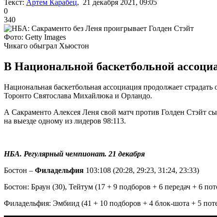
Текст:
Артем Карабец
, 21 декабря 2021, 09:05
0
340
Фото: Getty Images
Чикаго обыграл Хьюстон
В Национальной баскетбольной ассоциа
Национальная баскетбольная ассоциация продолжает страдать
Торонто Святослава Михайлюка и Орландо.
А Сакраменто Алексея Леня свой матч против Голден Стэйт сыг
на выезде одному из лидеров 98:113.
НБА. Регулярный чемпионат. 21 декабря
Бостон –
Филадельфия
103:108 (20:28, 29:23, 31:24, 23:33)
Бостон: Браун (30), Тейтум (17 + 9 подборов + 6 передач + 6 пот
Филадельфия: Эмбиид (41 + 10 подборов + 4 блок-шота + 5 потерь)