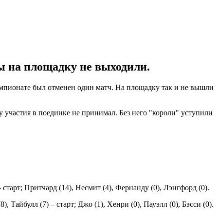
ы на площадку не выходили.
мпионате был отменен один матч. На площадку так и не вышли
у участия в поединке не принимал. Без него "короли" уступили
 старт; Притчард (14), Несмит (4), Фернанду (0), Лэнгфорд (0).
 Тайбулл (7) – старт; Джо (1), Хенри (0), Пауэлл (0), Бэсси (0).