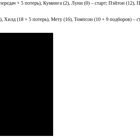
передач + 5 потерь), Куминга (2), Луни (0) – старт; Пэйтон (12), 
 Хилд (18 + 5 потерь), Мету (16), Томпсон (10 + 9 подборов) – ста