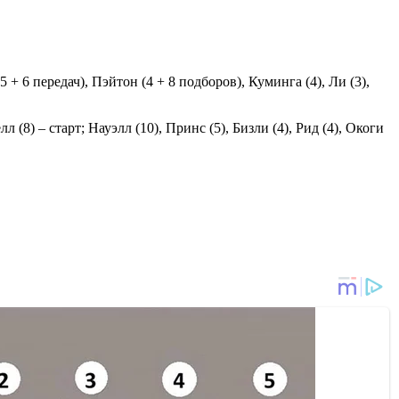
5 + 6 передач), Пэйтон (4 + 8 подборов), Куминга (4), Ли (3),
 (8) – старт; Науэлл (10), Принс (5), Бизли (4), Рид (4), Окоги