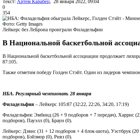
Текст:
Артем Карабец
, 28 января 2022, 09:04
0
354
Фото: Getty Images
Лейкерс без ЛеБрона проиграли Филадельфии
В Национальной баскетбольной ассоциа
В Национальной баскетбольной ассоциации продолжает лихора
87:105.
Также отметим победу Голден Стэйт. Один из лидеров чемпион
НБА. Регулярный чемпионат. 28 января
Филадельфия
– Лейкерс 105:87 (32:22, 22:26, 34:20, 17:19)
Филадельфия: Эмбиид (26 + 9 подборов + 7 передач), Харрис (23),
подборов), Пауэлл (0), Браун (0).
Лейкерс: Дэвис (31 + 12 подборов + 4 блок-шота), Уэстбрук (20 +
подборов), Бэйзмор (0), Ривз (0).