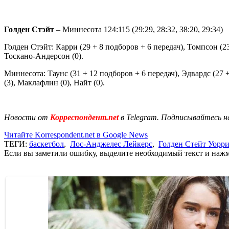
Голден Стэйт
– Миннесота 124:115 (29:29, 28:32, 38:20, 29:34)
Голден Стэйт: Карри (29 + 8 подборов + 6 передач), Томпсон (23),
Тоскано-Андерсон (0).
Миннесота: Таунс (31 + 12 подборов + 6 передач), Эдвардс (27 + 
(3), Маклафлин (0), Найт (0).
Новости от
Корреспондент.net
в Telegram. Подписывайтесь н
Читайте Korrespondent.net в Google News
ТЕГИ:
баскетбол
,
Лос-Анджелес Лейкерс
,
Голден Стейт Уорр
Если вы заметили ошибку, выделите необходимый текст и нажми