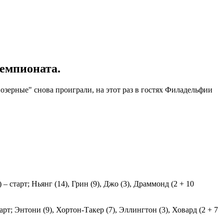
чемпионата.
ерные" снова проиграли, на этот раз в гостях Филадельфии
– старт; Ньянг (14), Грин (9), Джо (3), Драммонд (2 + 10
арт; Энтони (9), Хортон-Такер (7), Эллингтон (3), Ховард (2 + 7