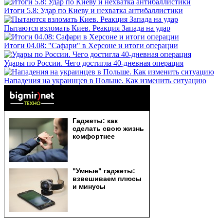
Итоги 5.8: Удар по Киеву и нехватка антибаллистики
Пытаются взломать Киев. Реакция Запада на удар
Итоги 04.08: "Сафари" в Херсоне и итоги операции
Удары по России. Чего достигла 40-дневная операция
Нападения на украинцев в Польше. Как изменить ситуацию