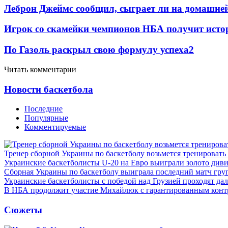
Леброн Джеймс сообщил, сыграет ли на домашне
Игрок со скамейки чемпионов НБА получит истор
По Газоль раскрыл свою формулу успеха
2
Читать комментарии
Новости баскетбола
Последние
Популярные
Комментируемые
Тренер сборной Украины по баскетболу возьмется тренировать
Украинские баскетболисты U-20 на Евро выиграли золото див
Сборная Украины по баскетболу выиграла последний матч гру
Украинские баскетболисты с победой над Грузией проходят да
В НБА продолжит участие Михайлюк с гарантированным конт
Сюжеты