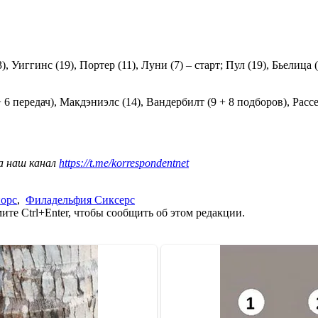
 Уиггинс (19), Портер (11), Луни (7) – старт; Пул (19), Бьелица (
6 передач), Макдэниэлс (14), Вандербилт (9 + 8 подборов), Расселл
а наш канал
https://t.me/korrespondentnet
иорс
,
Филадельфия Сиксерс
те Ctrl+Enter, чтобы сообщить об этом редакции.