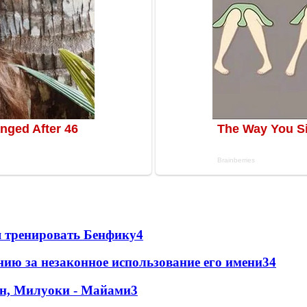
я тренировать Бенфику
4
ию за незаконное использование его имени
3
4
н, Милуоки - Майами
3