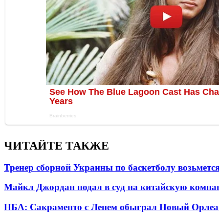
ЧИТАЙТЕ ТАКЖЕ
Тренер сборной Украины по баскетболу возьметс
Майкл Джордан подал в суд на китайскую компан
НБА: Сакраменто с Ленем обыграл Новый Орлеа