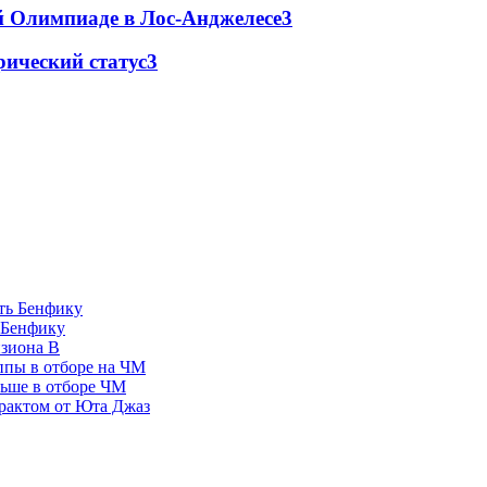
й Олимпиаде в Лос-Анджелесе
3
ический статус
3
 Бенфику
изиона В
ппы в отборе на ЧМ
льше в отборе ЧМ
рактом от Юта Джаз