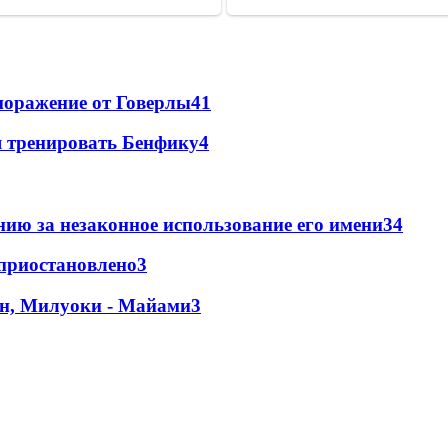
поражение от Говерлы
4
1
я тренировать Бенфику
4
ию за незаконное использование его имени
3
4
 приостановлено
3
н, Милуоки - Майами
3