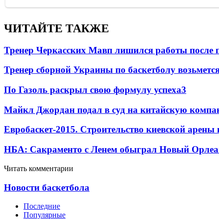
ЧИТАЙТЕ ТАКЖЕ
Тренер Черкасских Мавп лишился работы после 
Тренер сборной Украины по баскетболу возьметс
По Газоль раскрыл свою формулу успеха
3
Майкл Джордан подал в суд на китайскую компан
Евробаскет-2015. Строительство киевской арены
НБА: Сакраменто с Ленем обыграл Новый Орлеа
Читать комментарии
Новости баскетбола
Последние
Популярные