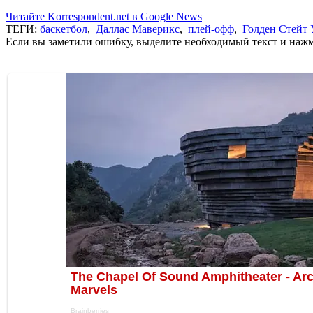
Читайте Korrespondent.net в Google News
ТЕГИ:
баскетбол
,
Даллас Маверикс
,
плей-офф
,
Голден Стейт 
Если вы заметили ошибку, выделите необходимый текст и нажми