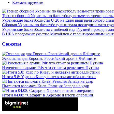
Комментируемые
Тренер сборной Украины по баскетболу возьмется тренировать
Украинские баскетболисты U-20 на Евро выиграли золото див
Сборная Украины по баскетболу выиграла последний матч гру
Украинские баскетболисты с победой над Грузией проходят да
В НБА продолжит участие Михайлюк с гарантированным конт
Сюжеты
Эскалация для Европы. Российский дрон в Лейпциге
Изменения в армии РФ: что стоит за решением Путина
Итоги 5.8: Удар по Киеву и нехватка антибаллистики
Пытаются взломать Киев. Реакция Запада на удар
Итоги 04.08: "Сафари" в Херсоне и итоги операции