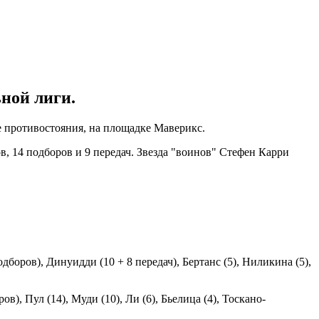
ной лиги.
е противостояния, на площадке Маверикс.
в, 14 подборов и 9 передач. Звезда "воинов" Стефен Карри
одборов), Динуидди (10 + 8 передач), Бертанс (5), Ниликина (5),
ов), Пул (14), Муди (10), Ли (6), Бьелица (4), Тоскано-