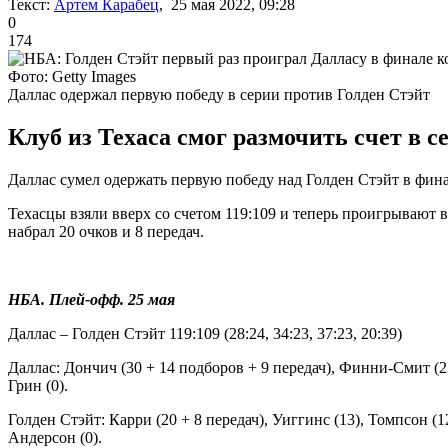
Текст:
Артем Карабец
, 25 мая 2022, 09:28
0
174
Фото: Getty Images
Даллас одержал первую победу в серии против Голден Стэйт
Клуб из Техаса смог размочить счет в 
Даллас сумел одержать первую победу над Голден Стэйт в фин
Техасцы взяли вверх со счетом 119:109 и теперь проигрывают в
набрал 20 очков и 8 передач.
НБА. Плей-офф. 25 мая
Даллас – Голден Стэйт 119:109 (28:24, 34:23, 37:23, 20:39)
Даллас: Дончич (30 + 14 подборов + 9 передач), Финни-Смит (23),
Грин (0).
Голден Стэйт: Карри (20 + 8 передач), Уиггинс (13), Томпсон (12)
Андерсон (0).