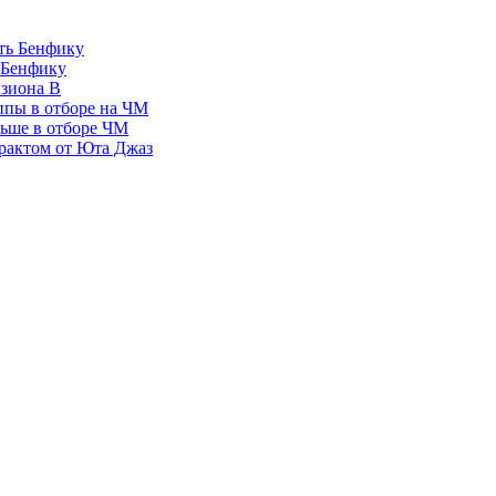
 Бенфику
изиона В
ппы в отборе на ЧМ
льше в отборе ЧМ
рактом от Юта Джаз