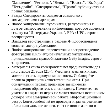
"Заявление", "Регионы", "Деньги", "Власть", "Выборы",
"Тест-драйв", "Спецпроекты", "Промо" публикуются на
правах рекламы.
Раздел Спецпроекты создается совместно с
коммерческими партнерами.
Любое копирование, публикация, републикация и
другое распространение информации, которое содержит
ссылку на "Интерфакс-Украина", EPA / UPG, строго
воспрещается.
Владелец веб-страницы в разделе Я- Корреспондент
является автор публикации.
Любое копирование, перепечатка и воспроизведение
фотографий и/или аудиовизуальных материалов,
принадлежащих правообладателю Getty Images, строго
запрещено.
Материалы сайта korrespondent.net предназначены для
лиц старше 21 года (21+). Участие в азартных играх
может вызвать игровую зависимость. Соблюдайте
правила (принципы) ответственной игры. При
обнаружении первых признаков зависимости
немедленно обратитесь к специалисту. Помните, что
участие в азартных играх не может являться источником
доходов или альтернативой работе. Информационный
ресурс korrespondent.net не проводит игры на реальные
и/или виртуальные деньги, сайт не принимает ни в