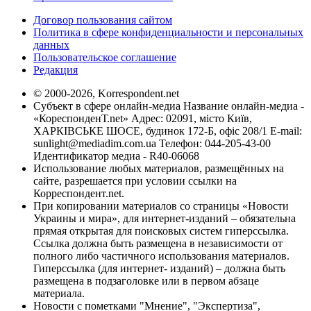
Договор пользования сайтом
Политика в сфере конфиденциальности и персональных
данных
Пользовательское соглашение
Редакция
© 2000-2026, Korrespondent.net
Субъект в сфере онлайн-медиа Название онлайн-медиа -
«КореспонденТ.net» Адрес: 02091, місто Київ,
ХАРКІВСЬКЕ ШОСЕ, будинок 172-Б, офіс 208/1 E-mail:
sunlight@mediadim.com.ua
Телефон: 044-205-43-00
Идентификатор медиа - R40-06068
Использование любых материалов, размещённых на
сайте, разрешается при условии ссылки на
Корреспондент.net.
При копировании материалов со страницы «Новости
Украины и мира», для интернет-изданий – обязательна
прямая открытая для поисковых систем гиперссылка.
Ссылка должна быть размещена в независимости от
полного либо частичного использования материалов.
Гиперссылка (для интернет- изданий) – должна быть
размещена в подзаголовке или в первом абзаце
материала.
Новости с пометками "Мнение", "Экспертиза",