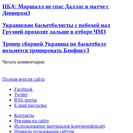
НБА: Маршалл не спас Даллас в матче с
Денвером
3
Украинские баскетболисты с победой над
Грузией проходят дальше в отборе ЧМ
3
Тренер сборной Украины по баскетболу
возьмется тренировать Бенфику
3
Читать комментарии
Полная версия сайта
Facebook
Twitter
RSS-ленты
E-mail рассылка
Контакты
Реклама на сайте
Использование материалов korrespondent.net
Правила пользования сайтом