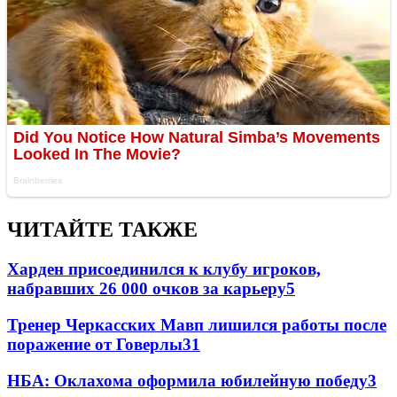
ЧИТАЙТЕ ТАКЖЕ
Харден присоединился к клубу игроков,
набравших 26 000 очков за карьеру
5
Тренер Черкасских Мавп лишился работы после
поражение от Говерлы
3
1
НБА: Оклахома оформила юбилейную победу
3