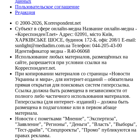
данных
Пользовательское соглашение
Редакция
© 2000-2026, Korrespondent.net
Субъект в сфере онлайн-медиа Название онлайн-медиа -
«КореспонденТ.net» Адрес: 02091, місто Київ,
ХАРКІВСЬКЕ ШОСЕ, будинок 172-Б, офіс 208/1 E-mail:
sunlight@mediadim.com.ua
Телефон: 044-205-43-00
Идентификатор медиа - R40-06068
Использование любых материалов, размещённых на
сайте, разрешается при условии ссылки на
Корреспондент.net.
При копировании материалов со страницы «Новости
Украины и мира», для интернет-изданий – обязательна
прямая открытая для поисковых систем гиперссылка.
Ссылка должна быть размещена в независимости от
полного либо частичного использования материалов.
Гиперссылка (для интернет- изданий) – должна быть
размещена в подзаголовке или в первом абзаце
материала.
Новости с пометками "Мнение", "Экспертиза",
"Заявление", "Регионы", "Деньги", "Власть", "Выборы",
"Тест-драйв", "Спецпроекты", "Промо" публикуются на
правах рекламы.