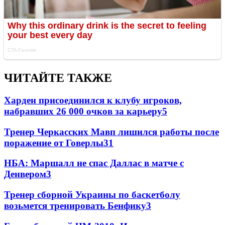
ЧИТАЙТЕ ТАКЖЕ
Харден присоединился к клубу игроков,
набравших 26 000 очков за карьеру
5
Тренер Черкасских Мавп лишился работы после
поражение от Говерлы
3
1
НБА: Маршалл не спас Даллас в матче с
Денвером
3
Тренер сборной Украины по баскетболу
возьмется тренировать Бенфику
3