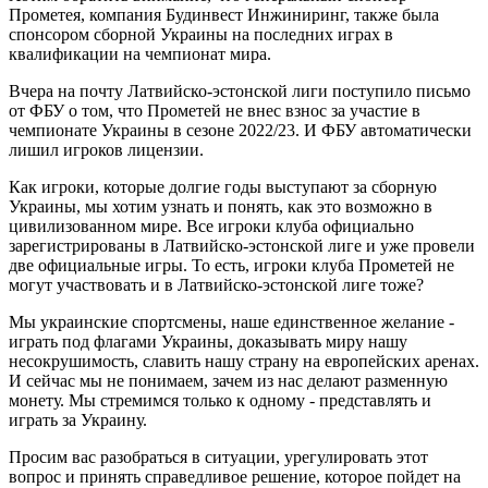
Прометея, компания Будинвест Инжиниринг, также была
спонсором сборной Украины на последних играх в
квалификации на чемпионат мира.
Вчера на почту Латвийско-эстонской лиги поступило письмо
от ФБУ о том, что Прометей не внес взнос за участие в
чемпионате Украины в сезоне 2022/23. И ФБУ автоматически
лишил игроков лицензии.
Как игроки, которые долгие годы выступают за сборную
Украины, мы хотим узнать и понять, как это возможно в
цивилизованном мире. Все игроки клуба официально
зарегистрированы в Латвийско-эстонской лиге и уже провели
две официальные игры. То есть, игроки клуба Прометей не
могут участвовать и в Латвийско-эстонской лиге тоже?
Мы украинские спортсмены, наше единственное желание -
играть под флагами Украины, доказывать миру нашу
несокрушимость, славить нашу страну на европейских аренах.
И сейчас мы не понимаем, зачем из нас делают разменную
монету. Мы стремимся только к одному - представлять и
играть за Украину.
Просим вас разобраться в ситуации, урегулировать этот
вопрос и принять справедливое решение, которое пойдет на