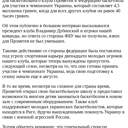
для баскетбольного клуба Прометей в Федерацию баскетбола
для участия в чемпионате Украины, который составляет 4,5
миллиона гривен, когда для всех других клубов он равен 40
тысяч гривен.
Об этом публично в большом интервью высказывался
президент клуба Владимир Дубинский и игроки нашей
команды, но ответа со стороны ФБУ мы не получили, взнос
для Прометея не был уменьшен.
Такими действиями со стороны федерации была поставлена ​​
под угрозу спортивная карьера двенадцати молодых игроков
нашего клуба, которые теперь вынуждены пропустить
следующий сезон, несмотря на то, что они готовы принять
участие в чемпионате Украины, ведь свою подготовку к
сезону начали еще в августе.
В то же время, несмотря на сложное для страны время,
Прометей открыл свою баскетбольную школу и предоставил
возможность многим детям заниматься баскетболом в новом
зале с современным оборудованием. Также клуб
поддерживает молодых украинских баскетболистов, которые
находятся в Риге, будучи вынужденными покинуть Украину в
связи с военной агрессией России.
Хотим обратить внимание, что генеральный спонсор