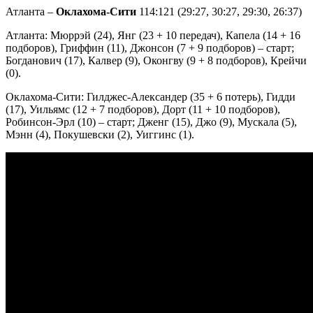
Атланта –
Оклахома-Сити
114:121 (29:27, 30:27, 29:30, 26:37)
Атланта: Мюррэй (24), Янг (23 + 10 передач), Капела (14 + 16
подборов), Гриффин (11), Джонсон (7 + 9 подборов) – старт;
Богданович (17), Калвер (9), Оконгву (9 + 8 подборов), Крейчи
(0).
Оклахома-Сити: Гилджес-Александер (35 + 6 потерь), Гидди
(17), Уильямс (12 + 7 подборов), Дорт (11 + 10 подборов),
Робинсон-Эрл (10) – старт; Дженг (15), Джо (9), Мускала (5),
Мэнн (4), Покушевски (2), Уиггинс (1).