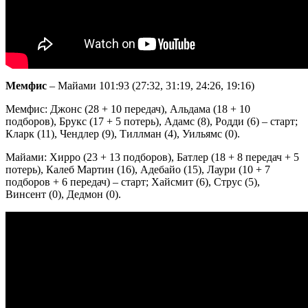
Мемфис
– Майами 101:93 (27:32, 31:19, 24:26, 19:16)
Мемфис: Джонс (28 + 10 передач), Альдама (18 + 10
подборов), Брукс (17 + 5 потерь), Адамс (8), Родди (6) – старт;
Кларк (11), Чендлер (9), Тиллман (4), Уильямс (0).
Майами: Хирро (23 + 13 подборов), Батлер (18 + 8 передач + 5
потерь), Калеб Мартин (16), Адебайо (15), Лаури (10 + 7
подборов + 6 передач) – старт; Хайсмит (6), Струс (5),
Винсент (0), Дедмон (0).