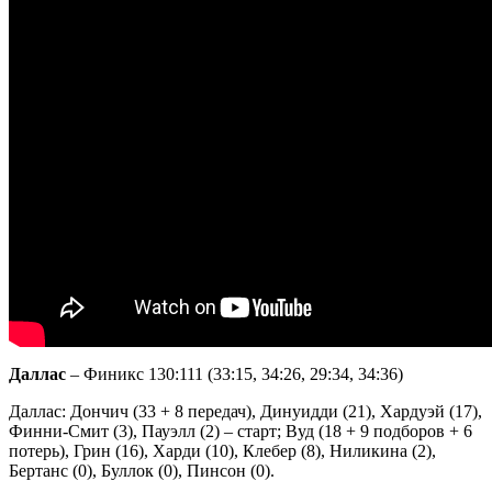
Даллас
– Финикс 130:111 (33:15, 34:26, 29:34, 34:36)
Даллас: Дончич (33 + 8 передач), Динуидди (21), Хардуэй (17),
Финни-Смит (3), Пауэлл (2) – старт; Вуд (18 + 9 подборов + 6
потерь), Грин (16), Харди (10), Клебер (8), Ниликина (2),
Бертанс (0), Буллок (0), Пинсон (0).