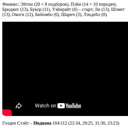
Финикс: Эйтон (20 + 8 подборов), Пэйн (14 + 10 передач),
Бриджес (13), Букер (11), Уэйнрайт (6) – старт; Ли (13), Шэмет
(13), Окоги (12), Бийомбо (6), Шарич (3), Лэндейл (0).
Голден Стэйт –
Индиана
104:112 (21:34, 29:25, 31:30, 23:23)