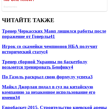
ЧИТАЙТЕ ТАКЖЕ
Тренер Черкасских Мавп лишился работы после
поражение от Говерлы
4
1
Игрок со скамейки чемпионов НБА получит
исторический статус
4
Тренер сборной Украины по баскетболу
возьмется тренировать Бенфику
4
По Газоль раскрыл свою формулу успеха
3
Майкл Джордан подал в суд на китайскую
компанию за незаконное использование его
имени
3
4
Евробаскет-2015. Строительство киевской арены