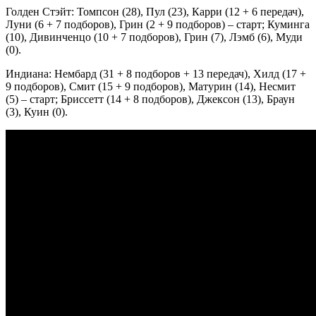
Голден Стэйт: Томпсон (28), Пул (23), Карри (12 + 6 передач),
Луни (6 + 7 подборов), Грин (2 + 9 подборов) – старт; Куминга
(10), Дивинченцо (10 + 7 подборов), Грин (7), Лэмб (6), Муди
(0).
Индиана: Нембард (31 + 8 подборов + 13 передач), Хилд (17 +
9 подборов), Смит (15 + 9 подборов), Матурин (14), Несмит
(5) – старт; Бриссетт (14 + 8 подборов), Джексон (13), Браун
(3), Куин (0).