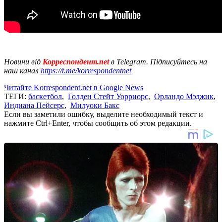
Новини від
Корреспондент.net
в Telegram. Підписуйтесь на
наш канал
https://t.me/korrespondentnet
Читайте Korrespondent.net в Google News
ТЕГИ:
баскетбол
,
Голден Стейт Уорриорс
,
Орландо Мэджик
,
Индиана Пейсерс
,
Милуоки Бакс
Если вы заметили ошибку, выделите необходимый текст и
нажмите Ctrl+Enter, чтобы сообщить об этом редакции.