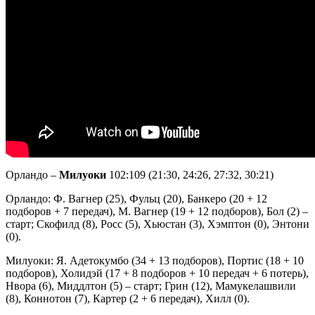
Орландо –
Милуоки
102:109 (21:30, 24:26, 27:32, 30:21)
Орландо: Ф. Вагнер (25), Фульц (20), Банкеро (20 + 12
подборов + 7 передач), М. Вагнер (19 + 12 подборов), Бол (2) –
старт; Скофилд (8), Росс (5), Хьюстан (3), Хэмптон (0), Энтони
(0).
Милуоки: Я. Адетокумбо (34 + 13 подборов), Портис (18 + 10
подборов), Холидэй (17 + 8 подборов + 10 передач + 6 потерь),
Нвора (6), Миддлтон (5) – старт; Грин (12), Мамукелашвили
(8), Коннотон (7), Картер (2 + 6 передач), Хилл (0).