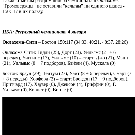
Также отметим разгром лидера чемпионата в Оклахоме.
"Громовержцы" не оставили "кельтам" ни единого шанса -
150:117 в их пользу.
НБА: Регулярный чемпионат. 4 января
Оклахома-Сити
– Бостон 150:117 (34:33, 40:21, 48:37, 28:26)
Оклахома-Сити: Гидди (25), Дорт (23), Уильямс (21 + 6
передач), Уиггинс (17), Уильямс (10) – старт; Джо (21), Мэнн
(21), Уильямс (8 + 7 подборов), Бэйзли (4), Мускала (0).
Бостон: Браун (29), Тейтум (27), Уайт (8 + 6 передач), Смарт (7
+ 8 передач), Хорфорд (2) – старт; Брогдон (17 + 9 подборов),
Притчард (17), Хаузер (6), Джексон (4), Гриффин (0), Г.
Уильямс (0), Корнет (0), Вонле (0).