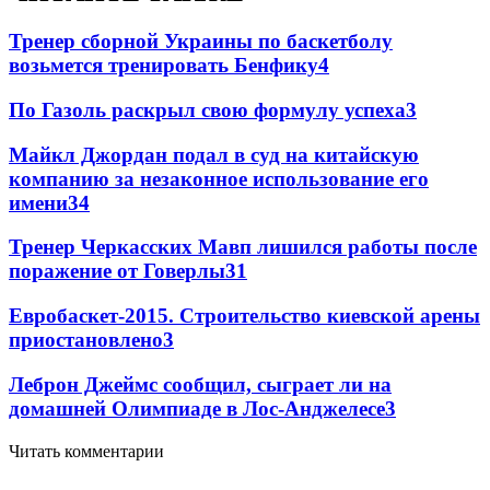
Тренер сборной Украины по баскетболу
возьмется тренировать Бенфику
4
По Газоль раскрыл свою формулу успеха
3
Майкл Джордан подал в суд на китайскую
компанию за незаконное использование его
имени
3
4
Тренер Черкасских Мавп лишился работы после
поражение от Говерлы
3
1
Евробаскет-2015. Строительство киевской арены
приостановлено
3
Леброн Джеймс сообщил, сыграет ли на
домашней Олимпиаде в Лос-Анджелесе
3
Читать комментарии