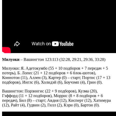
Милуоки
– Вашингтон 123:113 (32:28, 29:21, 29:36, 33:28)
Милуоки: Я. Адетокумбо (55 + 10 подборов + 7 передач + 5
потерь), Б. Лопес (21 + 12 подборов + 6 блок-шотов),
Коннотон (11), Аллен (3), Картер (0) – старт; Портис (17 + 13
подборов), Инглс (6), Холидэй (6), Боучэмп (4), Грин (0).
Вашингтон: Порзингис (22 + 9 подборов), Кузма (20),
Гэффорд (11 + 12 подборов), Моррис (8 + 8 подборов + 6
передач), Бил (8) – старт; Авдия (12), Кисперт (12), Хатимура
(12), Райт (4), Гудвин (2), Гилл (2), Кэри (0), Бартон (0).