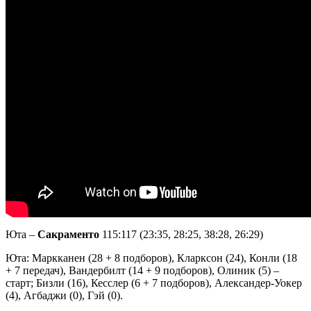
Юта –
Сакраменто
115:117 (23:35, 28:25, 38:28, 26:29)
Юта: Маркканен (28 + 8 подборов), Кларксон (24), Конли (18
+ 7 передач), Вандербилт (14 + 9 подборов), Олиник (5) –
старт; Бизли (16), Кесслер (6 + 7 подборов), Александер-Уокер
(4), Агбаджи (0), Гэй (0).