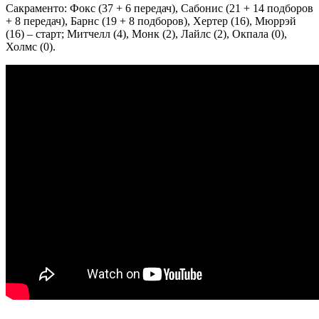
Сакраменто: Фокс (37 + 6 передач), Сабонис (21 + 14 подборов
+ 8 передач), Барнс (19 + 8 подборов), Хертер (16), Мюррэй
(16) – старт; Митчелл (4), Монк (2), Лайлс (2), Окпала (0),
Холмс (0).