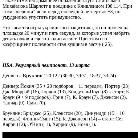
Также отметим домашнее поражение клуба Святослава
Михайлюка Шарлотт в поединке с Кливлендом 108:114. При
этом "шершни" вели перед последней четвертью +8, но
умудрились упустить преимущество.
Что касается игры украинского защитника, то он провел на
площадке 20 минут и пять секунд, за которые успел набрать
девять очков и сделать один ассист. При этом его
коэффициент полезности стал худшим в матче (-25).
НБА. Регулярный чемпионат. 13 марта
Денвер –
Бруклин
120:122 (30:30, 39:31, 18:37, 33:24)
Денвер: Йокич (35 + 20 подборов + 11 передач), Портер (23),
Дж. Мюррэй (16), Гордон (13), Колдуэлл-Поуп (8) – старт; Б.
Браун (9 + 9 подборов), Грин (7), К. Браун (7), Джексон (2),
Чанчар (0), Смит (0).
Бруклин: Бриджес (25), Клэкстон (20), Динуидди (15 + 16
передач), Финни-Смит (15), К. Джонсон (14) – старт; Сет
Карри (12), О'Нил (11), Харрис (9), Ноэл (1).