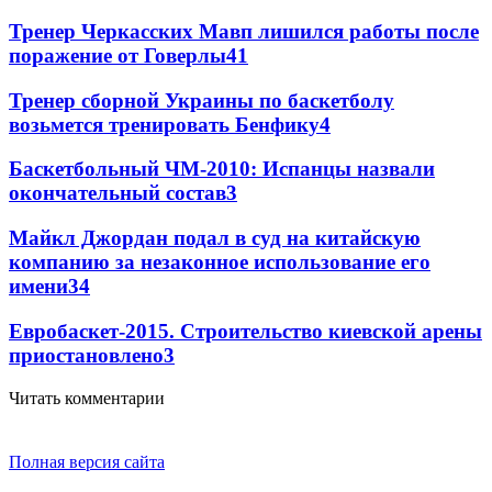
Тренер Черкасских Мавп лишился работы после
поражение от Говерлы
4
1
Тренер сборной Украины по баскетболу
возьмется тренировать Бенфику
4
Баскетбольный ЧМ-2010: Испанцы назвали
окончательный состав
3
Майкл Джордан подал в суд на китайскую
компанию за незаконное использование его
имени
3
4
Евробаскет-2015. Строительство киевской арены
приостановлено
3
Читать комментарии
Полная версия сайта