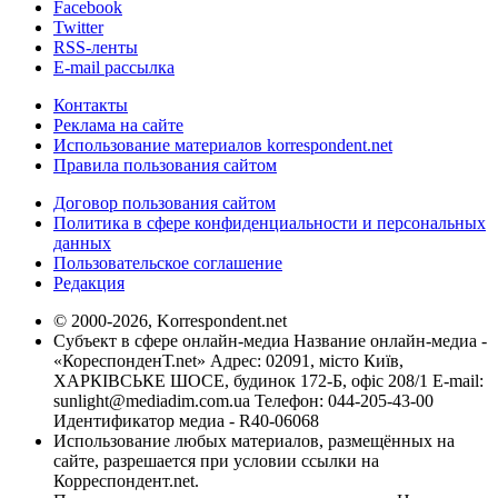
Facebook
Twitter
RSS-ленты
E-mail рассылка
Контакты
Реклама на сайте
Использование материалов korrespondent.net
Правила пользования сайтом
Договор пользования сайтом
Политика в сфере конфиденциальности и персональных
данных
Пользовательское соглашение
Редакция
© 2000-2026, Korrespondent.net
Субъект в сфере онлайн-медиа Название онлайн-медиа -
«КореспонденТ.net» Адрес: 02091, місто Київ,
ХАРКІВСЬКЕ ШОСЕ, будинок 172-Б, офіс 208/1 E-mail:
sunlight@mediadim.com.ua
Телефон: 044-205-43-00
Идентификатор медиа - R40-06068
Использование любых материалов, размещённых на
сайте, разрешается при условии ссылки на
Корреспондент.net.