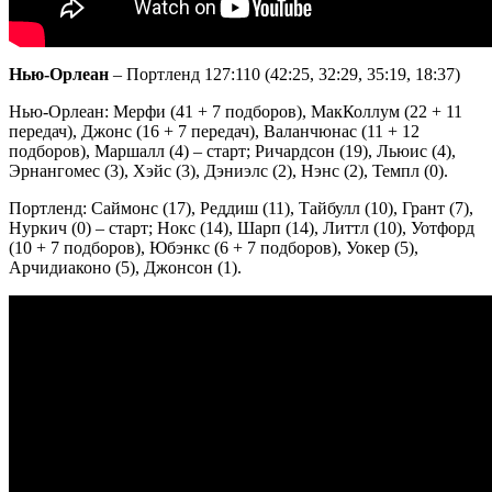
Нью-Орлеан
– Портленд 127:110 (42:25, 32:29, 35:19, 18:37)
Нью-Орлеан: Мерфи (41 + 7 подборов), МакКоллум (22 + 11
передач), Джонс (16 + 7 передач), Валанчюнас (11 + 12
подборов), Маршалл (4) – старт; Ричардсон (19), Льюис (4),
Эрнангомес (3), Хэйс (3), Дэниэлс (2), Нэнс (2), Темпл (0).
Портленд: Саймонс (17), Реддиш (11), Тайбулл (10), Грант (7),
Нуркич (0) – старт; Нокс (14), Шарп (14), Литтл (10), Уотфорд
(10 + 7 подборов), Юбэнкс (6 + 7 подборов), Уокер (5),
Арчидиаконо (5), Джонсон (1).