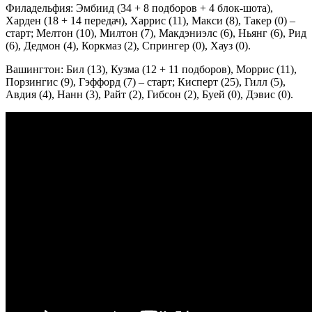
Филадельфия: Эмбиид (34 + 8 подборов + 4 блок-шота),
Харден (18 + 14 передач), Харрис (11), Макси (8), Такер (0) –
старт; Мелтон (10), Милтон (7), Макдэниэлс (6), Ньянг (6), Рид
(6), Дедмон (4), Коркмаз (2), Спрингер (0), Хауз (0).
Вашингтон: Бил (13), Кузма (12 + 11 подборов), Моррис (11),
Порзингис (9), Гэффорд (7) – старт; Кисперт (25), Гилл (5),
Авдия (4), Нанн (3), Райт (2), Гибсон (2), Буей (0), Дэвис (0).