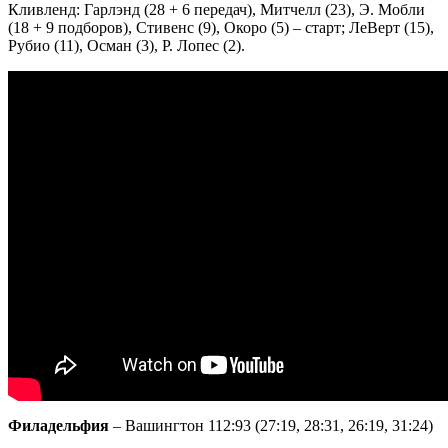
Кливленд: Гарлэнд (28 + 6 передач), Митчелл (23), Э. Мобли
(18 + 9 подборов), Стивенс (9), Окоро (5) – старт; ЛеВерт (15),
Рубио (11), Осман (3), Р. Лопес (2).
Филадельфия
– Вашингтон 112:93 (27:19, 28:31, 26:19, 31:24)