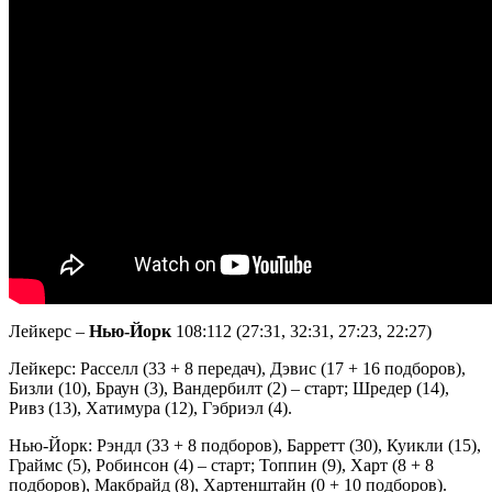
Лейкерс –
Нью-Йорк
108:112 (27:31, 32:31, 27:23, 22:27)
Лейкерс: Расселл (33 + 8 передач), Дэвис (17 + 16 подборов),
Бизли (10), Браун (3), Вандербилт (2) – старт; Шредер (14),
Ривз (13), Хатимура (12), Гэбриэл (4).
Нью-Йорк: Рэндл (33 + 8 подборов), Барретт (30), Куикли (15),
Граймс (5), Робинсон (4) – старт; Топпин (9), Харт (8 + 8
подборов), Макбрайд (8), Хартенштайн (0 + 10 подборов).