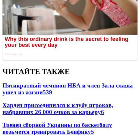
ЧИТАЙТЕ ТАКЖЕ
Пятикратный чемпион НБА и член Зала славы
ушел из жизни
539
Харден присоединился к клубу игроков,
набравших 26 000 очков за карьеру
6
Тренер сборной Украины по баскетболу
возьмется тренировать Бенфику
5