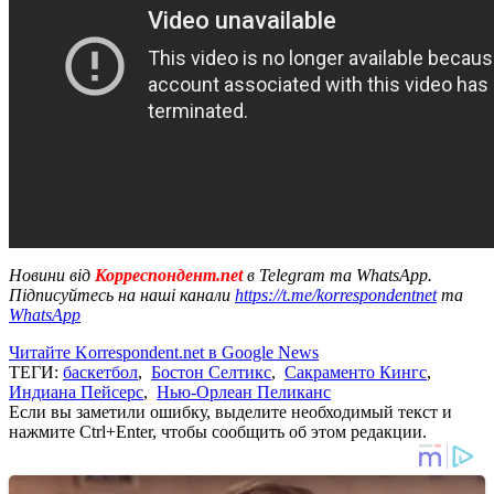
Новини від
Корреспондент.net
в Telegram та WhatsApp.
Підписуйтесь на наші канали
https://t.me/korrespondentnet
та
WhatsApp
Читайте Korrespondent.net в Google News
ТЕГИ:
баскетбол
,
Бостон Селтикс
,
Сакраменто Кингс
,
Индиана Пейсерс
,
Нью-Орлеан Пеликанс
Если вы заметили ошибку, выделите необходимый текст и
нажмите Ctrl+Enter, чтобы сообщить об этом редакции.