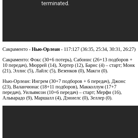
Сакраменто -
Нью-Орлеан
- 117:127 (36:35, 25:34, 30:31, 26:27)
Сакраменто: Фокс (30+6 потерь), Сабонис (26+13 подборов +
10 передач), Мюррей (14), Хертер (12), Барнс (4) – старт; Монк
(21), Эллис (5), Лайлс (5), Везенков (0), Макги (0).
Нью-Орлеан: Ингрем (30+7 подборов + 6 передач), Джонс
(23), Валанчюнас (18+11 подборов), Макколлум (17+7
передач), Уильямсон (10+6 передач) – старт; Мерфи (16),
Альварадо (9), Маршалл (4), Дэниелс (0), Зеллер (0).