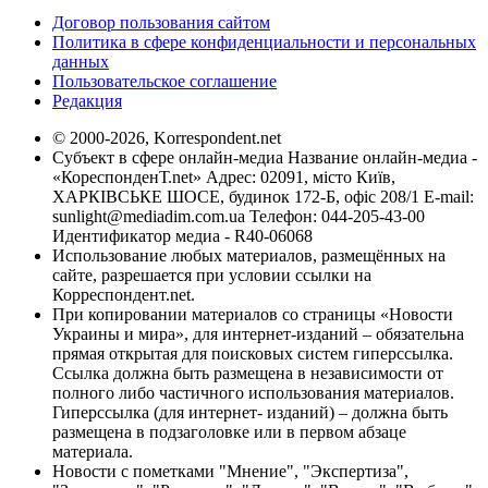
Договор пользования сайтом
Политика в сфере конфиденциальности и персональных
данных
Пользовательское соглашение
Редакция
© 2000-2026, Korrespondent.net
Субъект в сфере онлайн-медиа Название онлайн-медиа -
«КореспонденТ.net» Адрес: 02091, місто Київ,
ХАРКІВСЬКЕ ШОСЕ, будинок 172-Б, офіс 208/1 E-mail:
sunlight@mediadim.com.ua
Телефон: 044-205-43-00
Идентификатор медиа - R40-06068
Использование любых материалов, размещённых на
сайте, разрешается при условии ссылки на
Корреспондент.net.
При копировании материалов со страницы «Новости
Украины и мира», для интернет-изданий – обязательна
прямая открытая для поисковых систем гиперссылка.
Ссылка должна быть размещена в независимости от
полного либо частичного использования материалов.
Гиперссылка (для интернет- изданий) – должна быть
размещена в подзаголовке или в первом абзаце
материала.
Новости с пометками "Мнение", "Экспертиза",