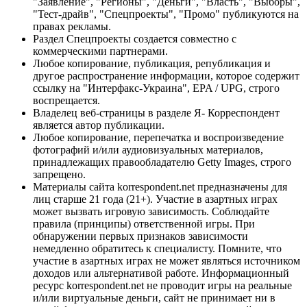
"Заявление", "Регионы", "Деньги", "Власть", "Выборы",
"Тест-драйв", "Спецпроекты", "Промо" публикуются на
правах рекламы.
Раздел Спецпроекты создается совместно с
коммерческими партнерами.
Любое копирование, публикация, републикация и
другое распространение информации, которое содержит
ссылку на "Интерфакс-Украина", EPA / UPG, строго
воспрещается.
Владелец веб-страницы в разделе Я- Корреспондент
является автор публикации.
Любое копирование, перепечатка и воспроизведение
фотографий и/или аудиовизуальных материалов,
принадлежащих правообладателю Getty Images, строго
запрещено.
Материалы сайта korrespondent.net предназначены для
лиц старше 21 года (21+). Участие в азартных играх
может вызвать игровую зависимость. Соблюдайте
правила (принципы) ответственной игры. При
обнаружении первых признаков зависимости
немедленно обратитесь к специалисту. Помните, что
участие в азартных играх не может являться источником
доходов или альтернативой работе. Информационный
ресурс korrespondent.net не проводит игры на реальные
и/или виртуальные деньги, сайт не принимает ни в