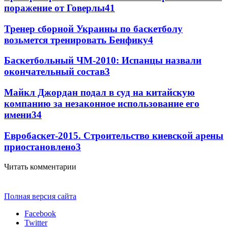
поражение от Говерлы
4
1
Тренер сборной Украины по баскетболу
возьмется тренировать Бенфику
4
Баскетбольный ЧМ-2010: Испанцы назвали
окончательный состав
3
Майкл Джордан подал в суд на китайскую
компанию за незаконное использование его
имени
3
4
Евробаскет-2015. Строительство киевской арены
приостановлено
3
Читать комментарии
Полная версия сайта
Facebook
Twitter