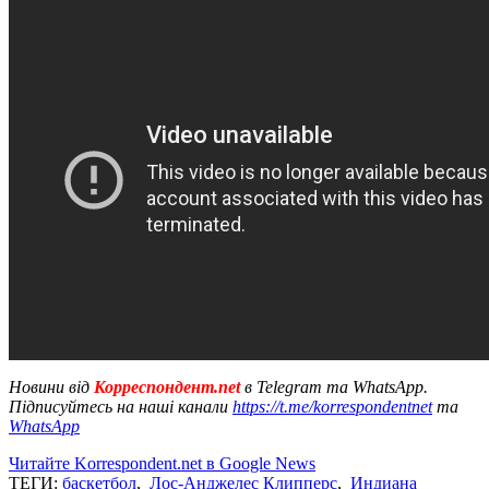
Новини від
Корреспондент.net
в Telegram та WhatsApp.
Підписуйтесь на наші канали
https://t.me/korrespondentnet
та
WhatsApp
Читайте Korrespondent.net в Google News
ТЕГИ:
баскетбол
,
Лос-Анджелес Клипперс
,
Индиана