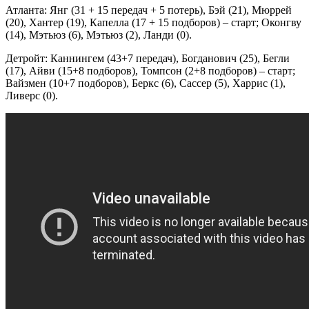
Атланта: Янг (31 + 15 передач + 5 потерь), Бэй (21), Мюррей
(20), Хантер (19), Капелла (17 + 15 подборов) – старт; Оконгву
(14), Мэтьюз (6), Мэтьюз (2), Ланди (0).
Детройт: Каннингем (43+7 передач), Богданович (25), Бегли
(17), Айви (15+8 подборов), Томпсон (2+8 подборов) – старт;
Вайзмен (10+7 подборов), Беркс (6), Сассер (5), Харрис (1),
Ливерс (0).