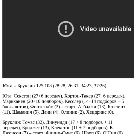
Юта
– Бруклин 125:108 (28:28, 26:31, 34:23, 37:26)
Юта: Секстон (27+6 передач), Хортон-Такер (27+6 передач),
Маркканен (20+10 подборов), Кесслер (14+14 подборов + 5
блок-шотов), Фонтеккйо (2) – старт; Агбаджи (13), Коллинз
(11), Шаманич (5), Данн (4), Олиник (2), Хендрикс (0).
Бруклин: Томас (32), Динуидди (17 + 8 подборов + 11
передач), Бриджес (13), Клекстон (11 + 7 подборов), К.
Джонсон (7) – старт; Финни-Смит (6), Шарп (6), О'Нил (6),