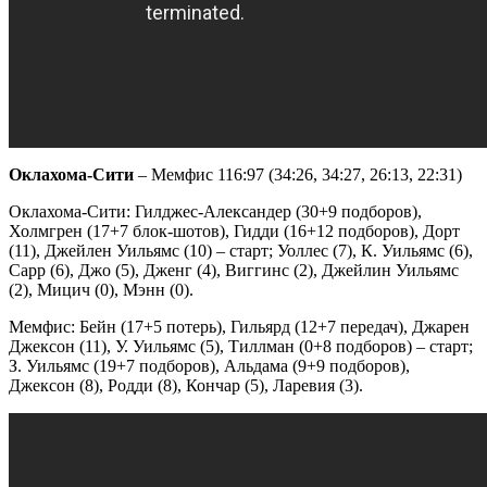
Оклахома-Сити
– Мемфис 116:97 (34:26, 34:27, 26:13, 22:31)
Оклахома-Сити: Гилджес-Александер (30+9 подборов),
Холмгрен (17+7 блок-шотов), Гидди (16+12 подборов), Дорт
(11), Джейлен Уильямс (10) – старт; Уоллес (7), К. Уильямс (6),
Сарр (6), Джо (5), Дженг (4), Виггинс (2), Джейлин Уильямс
(2), Мицич (0), Мэнн (0).
Мемфис: Бейн (17+5 потерь), Гильярд (12+7 передач), Джарен
Джексон (11), У. Уильямс (5), Тиллман (0+8 подборов) – старт;
З. Уильямс (19+7 подборов), Альдама (9+9 подборов),
Джексон (8), Родди (8), Кончар (5), Ларевия (3).