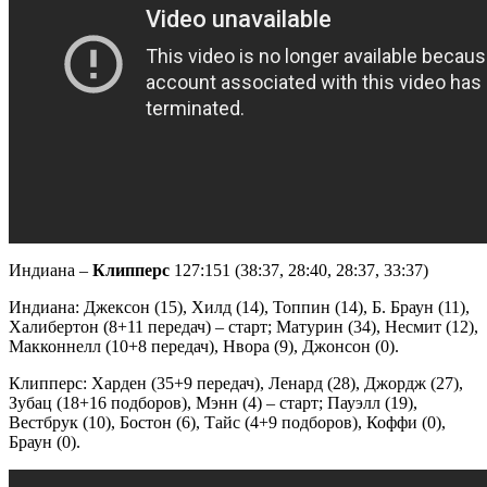
Индиана –
Клипперс
127:151 (38:37, 28:40, 28:37, 33:37)
Индиана: Джексон (15), Хилд (14), Топпин (14), Б. Браун (11),
Халибертон (8+11 передач) – старт; Матурин (34), Несмит (12),
Макконнелл (10+8 передач), Нвора (9), Джонсон (0).
Клипперс: Харден (35+9 передач), Ленард (28), Джордж (27),
Зубац (18+16 подборов), Мэнн (4) – старт; Пауэлл (19),
Вестбрук (10), Бостон (6), Тайс (4+9 подборов), Коффи (0),
Браун (0).