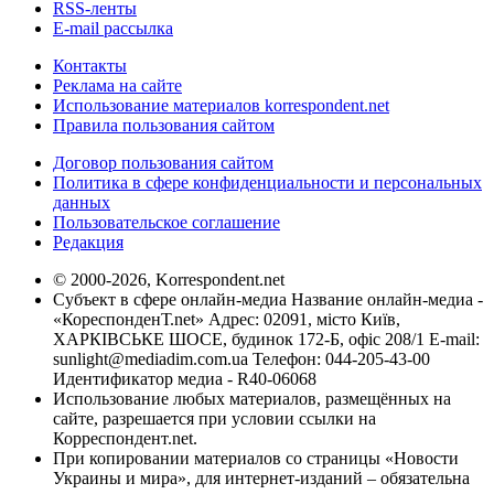
RSS-ленты
E-mail рассылка
Контакты
Реклама на сайте
Использование материалов korrespondent.net
Правила пользования сайтом
Договор пользования сайтом
Политика в сфере конфиденциальности и персональных
данных
Пользовательское соглашение
Редакция
© 2000-2026, Korrespondent.net
Субъект в сфере онлайн-медиа Название онлайн-медиа -
«КореспонденТ.net» Адрес: 02091, місто Київ,
ХАРКІВСЬКЕ ШОСЕ, будинок 172-Б, офіс 208/1 E-mail:
sunlight@mediadim.com.ua
Телефон: 044-205-43-00
Идентификатор медиа - R40-06068
Использование любых материалов, размещённых на
сайте, разрешается при условии ссылки на
Корреспондент.net.
При копировании материалов со страницы «Новости
Украины и мира», для интернет-изданий – обязательна