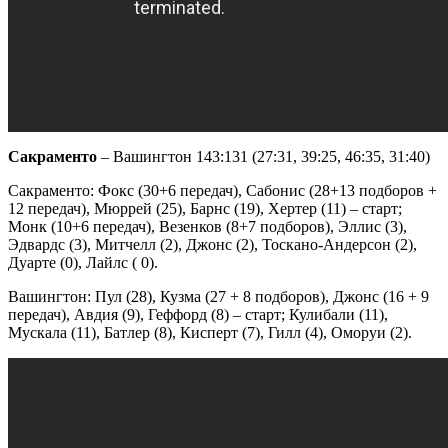
Сакраменто
– Вашингтон 143:131 (27:31, 39:25, 46:35, 31:40)
Сакраменто: Фокс (30+6 передач), Сабонис (28+13 подборов +
12 передач), Мюррей (25), Барнс (19), Хертер (11) – старт;
Монк (10+6 передач), Везенков (8+7 подборов), Эллис (3),
Эдвардс (3), Митчелл (2), Джонс (2), Тоскано-Андерсон (2),
Дуарте (0), Лайлс ( 0).
Вашингтон: Пул (28), Кузма (27 + 8 подборов), Джонс (16 + 9
передач), Авдия (9), Геффорд (8) – старт; Кулибали (11),
Мускала (11), Батлер (8), Кисперт (7), Гилл (4), Оморуи (2).