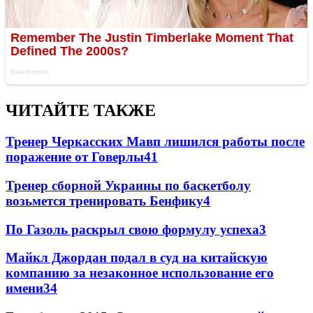
ЧИТАЙТЕ ТАКЖЕ
Тренер Черкасских Мавп лишился работы после
поражение от Говерлы
4
1
Тренер сборной Украины по баскетболу
возьмется тренировать Бенфику
4
По Газоль раскрыл свою формулу успеха
3
Майкл Джордан подал в суд на китайскую
компанию за незаконное использование его
имени
3
4