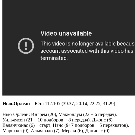
Нью-Орлеан
– Юта 112:105 (39:37, 20:14, 22:25, 31:29)
Нью-Орлеан: Ингрем (26), Макколлум (22 + 6 передач),
Уильямсон (21 + 10 подборов + 8 передач), Джонс (6),
Валанчюнас (6) – старт; Нэнс (9+7 подборов + 5 перехватов),
Маршалл (9), Альварадо (7), Мерфи (6), Дэниелс (0).