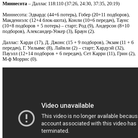
Миннесота
– Даллас 118:110 (37:26, 24:30, 37:35, 20:19)
Миннесота: Эдвардс (44+6 потерь), Гобер (20+11 подборов),
Макдениэлс (12+4 блок-шота), Конли (10+6 передач), Таунс
(10+8 подборов + 5 потерь) – старт; Род (9), Андерсон (8+10
подборов), Александер-Уокер (3), Браун (2).
Даллас: Харди (17), Д. Джонс (15 + 9 подборов), Экзам (11 + 6
передач), Г. Уильямс (8), Лайвли (2) – старт; Хардуэй (32),
Пауэлл (12+14 подборов + 6 передач), Сет Карри (11), Грин (2),
М-ф Моррис (0).