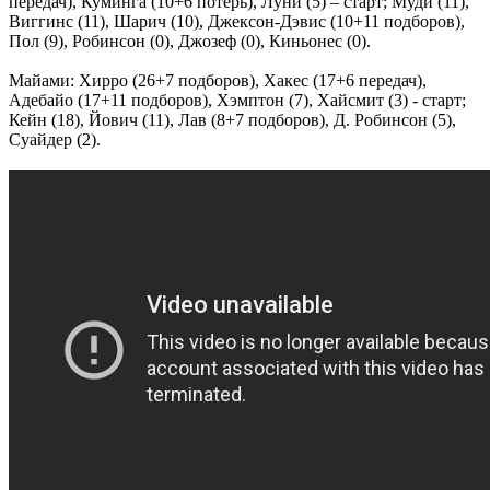
передач), Куминга (10+6 потерь), Луни (5) – старт; Муди (11),
Виггинс (11), Шарич (10), Джексон-Дэвис (10+11 подборов),
Пол (9), Робинсон (0), Джозеф (0), Киньонес (0).
Майами: Хирро (26+7 подборов), Хакес (17+6 передач),
Адебайо (17+11 подборов), Хэмптон (7), Хайсмит (3) - старт;
Кейн (18), Йович (11), Лав (8+7 подборов), Д. Робинсон (5),
Суайдер (2).