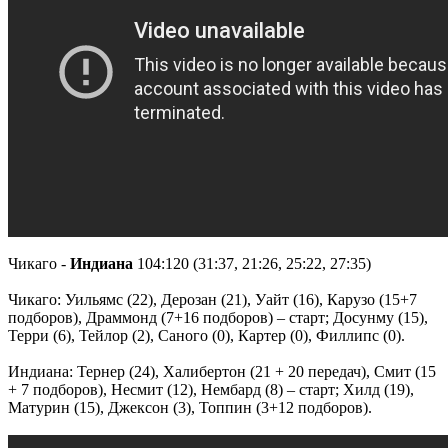
Чикаго -
Индиана
104:120 (31:37, 21:26, 25:22, 27:35)
Чикаго: Уильямс (22), Дерозан (21), Уайт (16), Карузо (15+7
подборов), Драммонд (7+16 подборов) – старт; Досунму (15),
Терри (6), Тейлор (2), Саного (0), Картер (0), Филлипс (0).
Индиана: Тернер (24), Халибертон (21 + 20 передач), Смит (15
+ 7 подборов), Несмит (12), Нембард (8) – старт; Хилд (19),
Матурин (15), Джексон (3), Топпин (3+12 подборов).