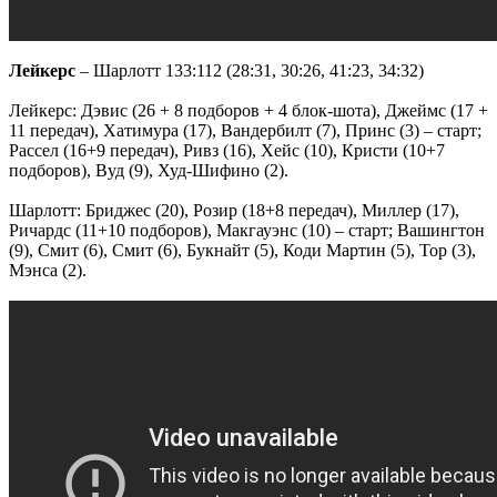
Лейкерс
– Шарлотт 133:112 (28:31, 30:26, 41:23, 34:32)
Лейкерс: Дэвис (26 + 8 подборов + 4 блок-шота), Джеймс (17 +
11 передач), Хатимура (17), Вандербилт (7), Принс (3) – старт;
Рассел (16+9 передач), Ривз (16), Хейс (10), Кристи (10+7
подборов), Вуд (9), Худ-Шифино (2).
Шарлотт: Бриджес (20), Розир (18+8 передач), Миллер (17),
Ричардс (11+10 подборов), Макгауэнс (10) – старт; Вашингтон
(9), Смит (6), Смит (6), Букнайт (5), Коди Мартин (5), Тор (3),
Мэнса (2).