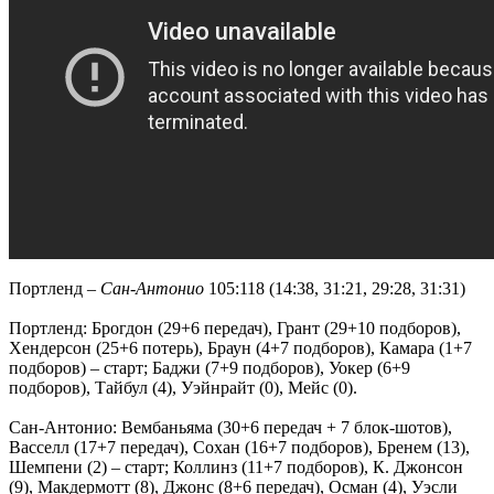
Портленд –
Сан-Антонио
105:118 (14:38, 31:21, 29:28, 31:31)
Портленд: Брогдон (29+6 передач), Грант (29+10 подборов),
Хендерсон (25+6 потерь), Браун (4+7 подборов), Камара (1+7
подборов) – старт; Баджи (7+9 подборов), Уокер (6+9
подборов), Тайбул (4), Уэйнрайт (0), Мейс (0).
Сан-Антонио: Вембаньяма (30+6 передач + 7 блок-шотов),
Васселл (17+7 передач), Сохан (16+7 подборов), Бренем (13),
Шемпени (2) – старт; Коллинз (11+7 подборов), К. Джонсон
(9), Макдермотт (8), Джонс (8+6 передач), Осман (4), Уэсли