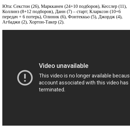
Юта: Секстон (26), Маркканен (24+10 подборов), Кесслер (11),
Коллинз (8+12 подборов), Данн (7) – старт; Кларксон (10+6
передач + 6 потерь), Олиник (6), Фонтеккьо (5), Джордж (4),
Агбаджи (2), Хортон-Такер (2).