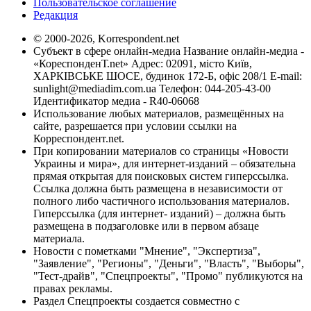
Пользовательское соглашение
Редакция
© 2000-2026, Korrespondent.net
Субъект в сфере онлайн-медиа Название онлайн-медиа -
«КореспонденТ.net» Адрес: 02091, місто Київ,
ХАРКІВСЬКЕ ШОСЕ, будинок 172-Б, офіс 208/1 E-mail:
sunlight@mediadim.com.ua
Телефон: 044-205-43-00
Идентификатор медиа - R40-06068
Использование любых материалов, размещённых на
сайте, разрешается при условии ссылки на
Корреспондент.net.
При копировании материалов со страницы «Новости
Украины и мира», для интернет-изданий – обязательна
прямая открытая для поисковых систем гиперссылка.
Ссылка должна быть размещена в независимости от
полного либо частичного использования материалов.
Гиперссылка (для интернет- изданий) – должна быть
размещена в подзаголовке или в первом абзаце
материала.
Новости с пометками "Мнение", "Экспертиза",
"Заявление", "Регионы", "Деньги", "Власть", "Выборы",
"Тест-драйв", "Спецпроекты", "Промо" публикуются на
правах рекламы.
Раздел Спецпроекты создается совместно с