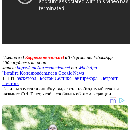
Новини від
Корреспондент.net
в Telegram та WhatsApp.
Підписуйтесь на наші
канали
https://t.me/korrespondentnet
та
WhatsApp
Читайте Korrespondent.net в Google News
ТЕГИ:
баскетбол
,
Бостон Селтикс
,
антирекорд
,
Детройт
Пистонс
Если вы заметили ошибку, выделите необходимый текст и
нажмите Ctrl+Enter, чтобы сообщить об этом редакции.