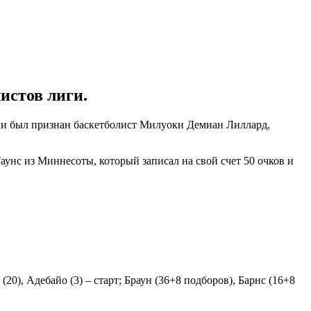
истов лиги.
ечи был признан баскетболист Милуоки Демиан Лиллард,
аунс из Миннесоты, который записал на свой счет 50 очков и
(20), Адебайо (3) – старт; Браун (36+8 подборов), Барнс (16+8