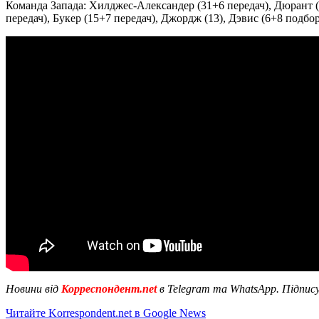
Команда Запада: Хилджес-Александер (31+6 передач), Дюрант (1
передач), Букер (15+7 передач), Джордж (13), Дэвис (6+8 подборо
Новини від
Корреспондент.net
в Telegram та WhatsApp. Підпис
Читайте Korrespondent.net в Google News