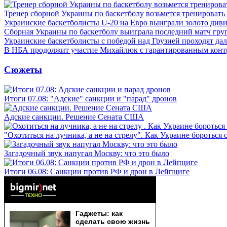
Тренер сборной Украины по баскетболу возьмется тренировать
Украинские баскетболисты U-20 на Евро выиграли золото див
Сборная Украины по баскетболу выиграла последний матч гру
Украинские баскетболисты с победой над Грузией проходят да
В НБА продолжит участие Михайлюк с гарантированным конт
Сюжеты
Итоги 07.08: "Адские" санкции и "парад" дронов
Адские санкции. Решение Сената США
"Охотиться на лучника, а не на стрелу". Как Украине бороться 
Загадочный звук напугал Москву: что это было
Итоги 06.08: Санкции против РФ и дрон в Лейпциге