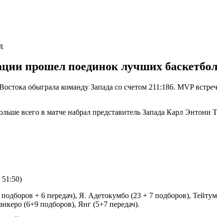
д
ции прошел поединок лучших баскетбол
Востока обыграла команду Запада со счетом 211:186. MVP встр
ольше всего в матче набрал представитель Запада Карл Энтони Т
 51:50)
подборов + 6 передач), Я. Адетокумбо (23 + 7 подборов), Тейтум 
анкеро (6+9 подборов), Янг (5+7 передач).