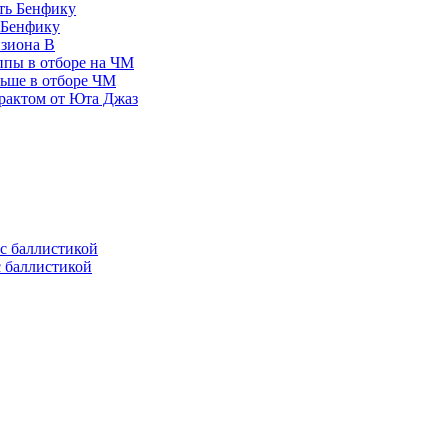
 Бенфику
изиона В
ппы в отборе на ЧМ
льше в отборе ЧМ
рактом от Юта Джаз
с баллистикой