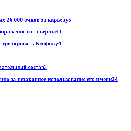
х 26 000 очков за карьеру
5
поражение от Говерлы
4
1
я тренировать Бенфику
4
чательный состав
3
ию за незаконное использование его имени
3
4