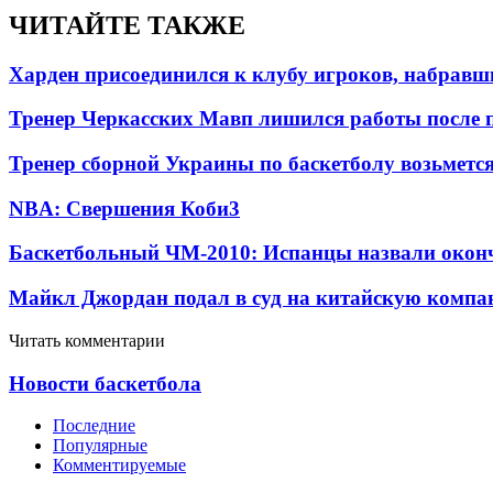
ЧИТАЙТЕ ТАКЖЕ
Харден присоединился к клубу игроков, набравши
Тренер Черкасских Мавп лишился работы после 
Тренер сборной Украины по баскетболу возьметс
NBA: Свершения Коби
3
Баскетбольный ЧМ-2010: Испанцы назвали окон
Майкл Джордан подал в суд на китайскую компан
Читать комментарии
Новости баскетбола
Последние
Популярные
Комментируемые