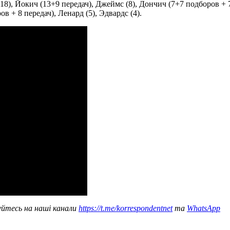
8), Йокич (13+9 передач), Джеймс (8), Дончич (7+7 подборов + 7 
в + 8 передач), Ленард (5), Эдвардс (4).
уйтесь на наші канали
https://t.me/korrespondentnet
та
WhatsApp