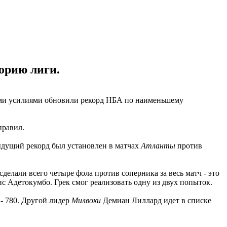
орию лиги.
ми усилиями обновили рекорд НБА по наименьшему
правил.
ыдущий рекорд был установлен в матчах
Атланты
против
сделали всего четыре фола против соперника за весь матч - это
 Адетокумбо. Грек смог реализовать одну из двух попыток.
- 780. Другой лидер
Милвоки
Демиан Лиллард идет в списке