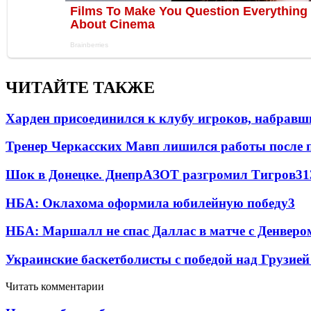
ЧИТАЙТЕ ТАКЖЕ
Харден присоединился к клубу игроков, набравши
Тренер Черкасских Мавп лишился работы после 
Шок в Донецке. ДнепрАЗОТ разгромил Тигров
3
1
НБА: Оклахома оформила юбилейную победу
3
НБА: Маршалл не спас Даллас в матче с Денверо
Украинские баскетболисты с победой над Грузией
Читать комментарии