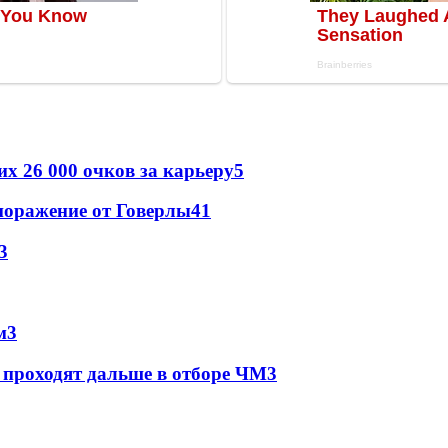
х 26 000 очков за карьеру
5
поражение от Говерлы
4
1
3
м
3
 проходят дальше в отборе ЧМ
3