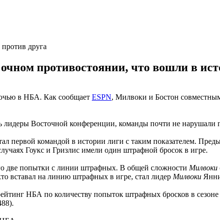
 против друга
очном противостоянии, что вошли в ист
очью в НБА. Как сообщает
ESPN
, Милвоки и Бостон совместны
сь лидеры Восточной конференции, команды почти не нарушали 
тал первой командой в истории лиги с таким показателем. Пред
 случаях Гоукс и Гризлис имели один штрафной бросок в игре.
о две попытки с линии штрафных. В общей сложности
Милвоки
то вставал на линию штрафных в игре, стал лидер
Милвоки
Яннис
 рейтинг НБА по количеству попыток штрафных бросков в сезоне 
88).