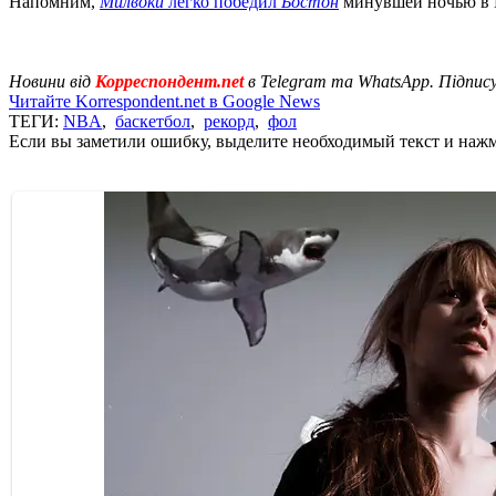
Напомним,
Милвоки
легко победил
Бостон
минувшей ночью в
Новини від
Корреспондент.net
в Telegram та WhatsApp. Підпис
Читайте Korrespondent.net в Google News
ТЕГИ:
NBA
,
баскетбол
,
рекорд
,
фол
Если вы заметили ошибку, выделите необходимый текст и нажми