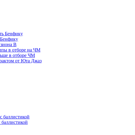
 Бенфику
изиона В
ппы в отборе на ЧМ
льше в отборе ЧМ
рактом от Юта Джаз
с баллистикой