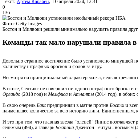
Текст:
Артем Карабец
, 10 апреля 2024, 12:31
0
136
Фото: Getty Images
Бостон и Милвоки решили минимально нарушать правила друг
Команды так мало нарушали правила в 
Довольно странное достижение было установлено минувшей н
количеству штрафных бросков и фолов за игру.
Несмотря на принципиальный характер матча, ведь встречали
В итоге, Селтикс не совершил ни одного штрафного броска и с
Орландо
(2018 год) и
Мемфиса
и
Атланты
(2014 год), в обоих
В свою очередь
Бакс
предприняли в матче против
Бостона
всег
наименьшее количество за всю историю лиги. Единственным, к
И это при том, что главная звезда "оленей" Яннис возглавляет
седьмым (494), а главарь
Бостона
Джейсон Тейтум - восьмым (4