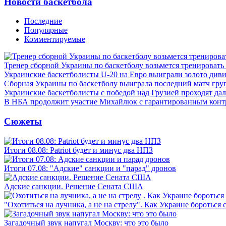
Новости баскетбола
Последние
Популярные
Комментируемые
Тренер сборной Украины по баскетболу возьмется тренировать
Украинские баскетболисты U-20 на Евро выиграли золото див
Сборная Украины по баскетболу выиграла последний матч гру
Украинские баскетболисты с победой над Грузией проходят да
В НБА продолжит участие Михайлюк с гарантированным конт
Сюжеты
Итоги 08.08: Patriot будет и минус два НПЗ
Итоги 07.08: "Адские" санкции и "парад" дронов
Адские санкции. Решение Сената США
"Охотиться на лучника, а не на стрелу". Как Украине бороться 
Загадочный звук напугал Москву: что это было