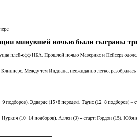
перс
ации минувшей ночью были сыграны три
раунда плей-офф НБА. Прошлой ночью Маверикс и Пейсерз одоле
Клипперс. Между тем Индиана, неожиданно легко, разобралась с
9 подборов), Эдвардс (15+8 передач), Таунс (12+8 подборов) – с
Нуркич (10+14 подборов), Аллен (3) – старт; Гордон (15), Юбэнкс (