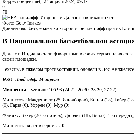
Корреспондент.net, 24 апреля 2024, 09:37
0
78
Фото: Getty Images
Дончич был безудержен во второй игре плей-офф против Клип
В Национальной баскетбольной ассоци
Даллас и Индиана стали фаворитами в своих сериях первого 
своей площадки.
Техасцы, в тяжелом противостоянии, одолели в Лос-Анджелесе 
НБО. Плей-офф. 24 апреля
Миннесота
– Финикс 105:93 (24:21, 26:30, 28:20, 27:22)
Миннесота: Макдениэлс (25+8 подборов), Конли (18), Гобер (18+
(0), Гарза (0), Уоррен (0), Мур (0).
Финикс: Букер (20+6 потерь), Дюрант (18), Билл (14+6 передач), 
Миннесота ведет в серии - 2:0