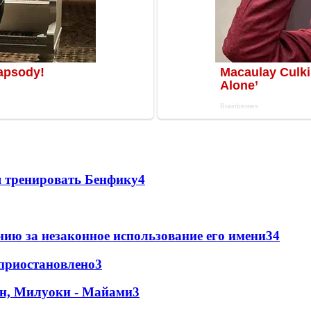
я тренировать Бенфику
4
ию за незаконное использование его имени
3
4
 приостановлено
3
н, Милуоки - Майами
3