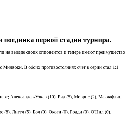
 поединка первой стадии турнира.
ли на выезде своих оппонентов и теперь имеют преимущество
 Милвоки. В обоих противостояниях счет в серии стал 1:1.
тарт; Александер-Уокер (10), Рид (5), Моррис (2), Маклафлин
8), Литтл (5), Бол (0), Окоги (0), Родди (0), О'Нил (0).