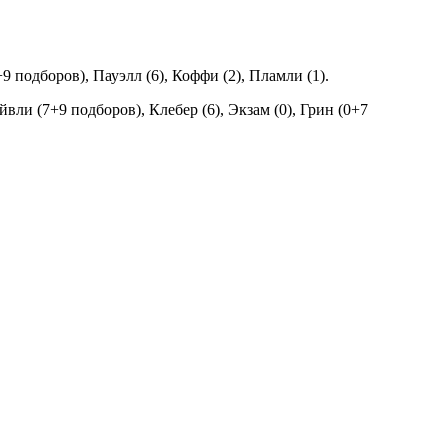
9 подборов), Пауэлл (6), Коффи (2), Пламли (1).
йвли (7+9 подборов), Клебер (6), Экзам (0), Грин (0+7