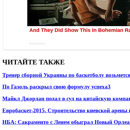
ЧИТАЙТЕ ТАКЖЕ
Тренер сборной Украины по баскетболу возьметс
По Газоль раскрыл свою формулу успеха
3
Майкл Джордан подал в суд на китайскую компан
Евробаскет-2015. Строительство киевской арены
НБА: Сакраменто с Ленем обыграл Новый Орлеа