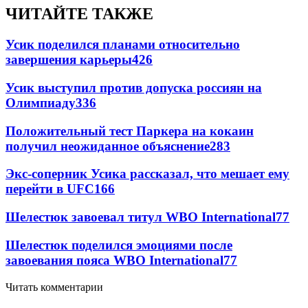
ЧИТАЙТЕ ТАКЖЕ
Усик поделился планами относительно
завершения карьеры
426
Усик выступил против допуска россиян на
Олимпиаду
336
Положительный тест Паркера на кокаин
получил неожиданное объяснение
283
Экс-соперник Усика рассказал, что мешает ему
перейти в UFC
166
Шелестюк завоевал титул WBO International
77
Шелестюк поделился эмоциями после
завоевания пояса WBO International
77
Читать комментарии