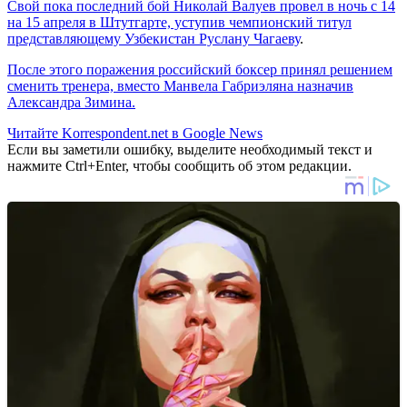
Свой пока последний бой Николай Валуев провел в ночь с 14
на 15 апреля в Штутгарте, уступив чемпионский титул
представляющему Узбекистан Руслану Чагаеву
.
После этого поражения российский боксер принял решением
сменить тренера, вместо Манвела Габриэляна назначив
Александра Зимина.
Читайте Korrespondent.net в Google News
Если вы заметили ошибку, выделите необходимый текст и
нажмите Ctrl+Enter, чтобы сообщить об этом редакции.