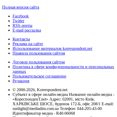
Полная версия сайта
Facebook
Twitter
RSS-ленты
E-mail рассылка
Контакты
Реклама на сайте
Использование материалов korrespondent.net
Правила пользования сайтом
Договор пользования сайтом
Политика в сфере конфиденциальности и персональных
данных
Пользовательское соглашение
Редакция
© 2000-2026, Korrespondent.net
Субъект в сфере онлайн-медиа Название онлайн-медиа -
«КореспонденТ.net» Адрес: 02091, місто Київ,
ХАРКІВСЬКЕ ШОСЕ, будинок 172-Б, офіс 208/1 E-mail:
sunlight@mediadim.com.ua
Телефон: 044-205-43-00
Идентификатор медиа - R40-06068