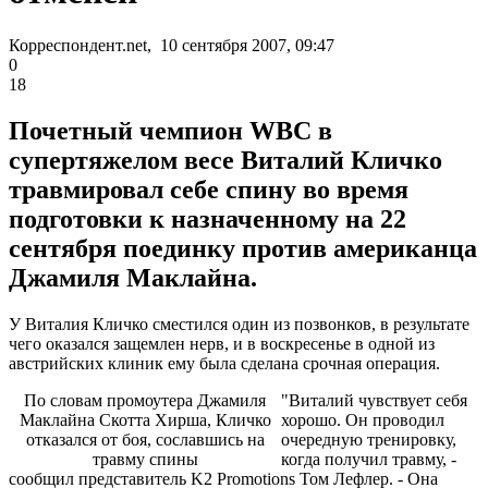
Корреспондент.net, 10 сентября 2007, 09:47
0
18
Почетный чемпион WBC в
супертяжелом весе Виталий Кличко
травмировал себе спину во время
подготовки к назначенному на 22
сентября поединку против американца
Джамиля Маклайна.
У Виталия Кличко сместился один из позвонков, в результате
чего оказался защемлен нерв, и в воскресенье в одной из
австрийских клиник ему была сделана срочная операция.
По словам промоутера Джамиля
"Виталий чувствует себя
Маклайна Скотта Хирша, Кличко
хорошо. Он проводил
отказался от боя, сославшись на
очередную тренировку,
травму спины
когда получил травму, -
сообщил представитель K2 Promotions Том Лефлер. - Она