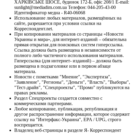
ХАРКІВСЬКЕ ШОСЕ, будинок 172-Б, офіс 208/1 E-mail:
sunlight@mediadim.com.ua
Телефон: 044-205-43-00
Идентификатор медиа - R40-06068
Использование любых материалов, размещённых на
сайте, разрешается при условии ссылки на
Корреспондент.net.
При копировании материалов со страницы «Новости
Украины и мира», для интернет-изданий – обязательна
прямая открытая для поисковых систем гиперссылка.
Ссылка должна быть размещена в независимости от
полного либо частичного использования материалов.
Гиперссылка (для интернет- изданий) – должна быть
размещена в подзаголовке или в первом абзаце
материала.
Новости с пометками "Мнение", "Экспертиза",
"Заявление", "Регионы", "Деньги", "Власть", "Выборы",
"Тест-драйв", "Спецпроекты", "Промо" публикуются на
правах рекламы.
Раздел Спецпроекты создается совместно с
коммерческими партнерами.
Любое копирование, публикация, републикация и
другое распространение информации, которое содержит
ссылку на "Интерфакс-Украина", EPA / UPG, строго
воспрещается.
Владелец веб-страницы в разделе Я- Корреспондент