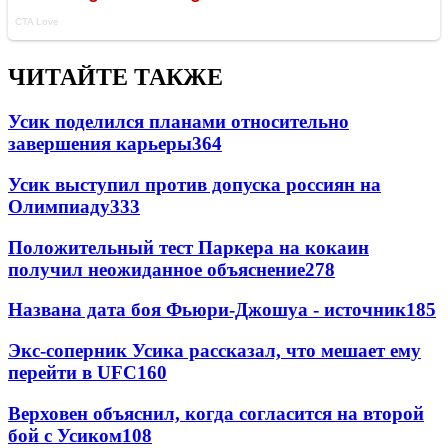
ЧИТАЙТЕ ТАКЖЕ
Усик поделился планами относительно
завершения карьеры
364
Усик выступил против допуска россиян на
Олимпиаду
333
Положительный тест Паркера на кокаин
получил неожиданное объяснение
278
Названа дата боя Фьюри-Джошуа - источник
185
Экс-соперник Усика рассказал, что мешает ему
перейти в UFC
160
Верховен объяснил, когда согласится на второй
бой с Усиком
108