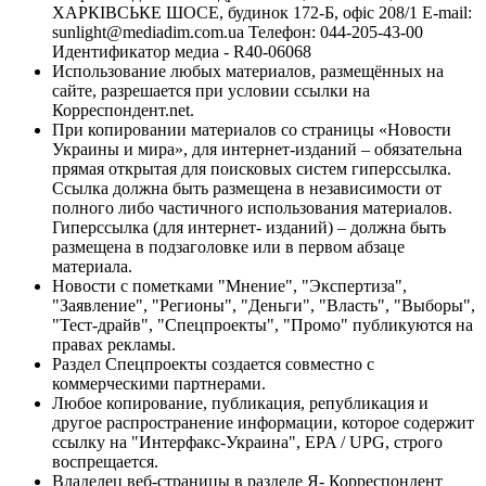
ХАРКІВСЬКЕ ШОСЕ, будинок 172-Б, офіс 208/1 E-mail:
sunlight@mediadim.com.ua
Телефон: 044-205-43-00
Идентификатор медиа - R40-06068
Использование любых материалов, размещённых на
сайте, разрешается при условии ссылки на
Корреспондент.net.
При копировании материалов со страницы «Новости
Украины и мира», для интернет-изданий – обязательна
прямая открытая для поисковых систем гиперссылка.
Ссылка должна быть размещена в независимости от
полного либо частичного использования материалов.
Гиперссылка (для интернет- изданий) – должна быть
размещена в подзаголовке или в первом абзаце
материала.
Новости с пометками "Мнение", "Экспертиза",
"Заявление", "Регионы", "Деньги", "Власть", "Выборы",
"Тест-драйв", "Спецпроекты", "Промо" публикуются на
правах рекламы.
Раздел Спецпроекты создается совместно с
коммерческими партнерами.
Любое копирование, публикация, републикация и
другое распространение информации, которое содержит
ссылку на "Интерфакс-Украина", EPA / UPG, строго
воспрещается.
Владелец веб-страницы в разделе Я- Корреспондент