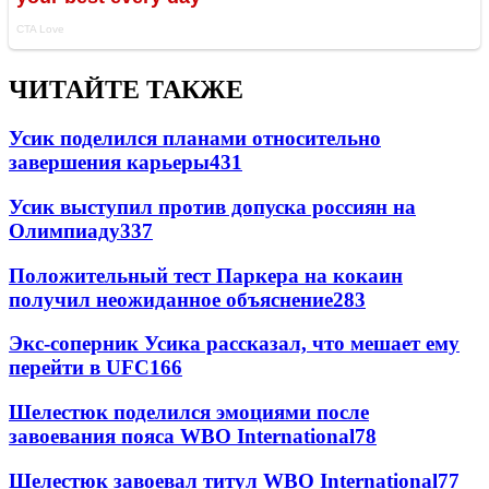
ЧИТАЙТЕ ТАКЖЕ
Усик поделился планами относительно
завершения карьеры
431
Усик выступил против допуска россиян на
Олимпиаду
337
Положительный тест Паркера на кокаин
получил неожиданное объяснение
283
Экс-соперник Усика рассказал, что мешает ему
перейти в UFC
166
Шелестюк поделился эмоциями после
завоевания пояса WBO International
78
Шелестюк завоевал титул WBO International
77