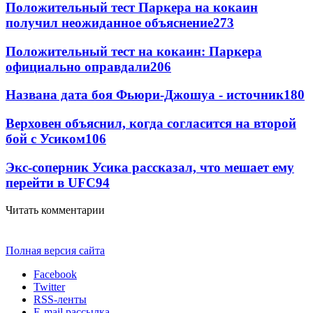
Положительный тест Паркера на кокаин
получил неожиданное объяснение
273
Положительный тест на кокаин: Паркера
официально оправдали
206
Названа дата боя Фьюри-Джошуа - источник
180
Верховен объяснил, когда согласится на второй
бой с Усиком
106
Экс-соперник Усика рассказал, что мешает ему
перейти в UFC
94
Читать комментарии
Полная версия сайта
Facebook
Twitter
RSS-ленты
E-mail рассылка