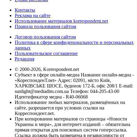
Контакты
Реклама на сайте
Использование материалов korrespondent.net
Правила пользования сайтом
Договор пользования сайтом
Политика в сфере конфиденциальности и персональных
данных
Пользовательское соглашение
Редакция
© 2000-2026, Korrespondent.net
Субъект в сфере онлайн-медиа Название онлайн-медиа -
«КореспонденТ.net» Адрес: 02091, місто Київ,
ХАРКІВСЬКЕ ШОСЕ, будинок 172-Б, офіс 208/1 E-mail:
sunlight@mediadim.com.ua
Телефон: 044-205-43-00
Идентификатор медиа - R40-06068
Использование любых материалов, размещённых на
сайте, разрешается при условии ссылки на
Корреспондент.net.
При копировании материалов со страницы «Новости
Украины и мира», для интернет-изданий – обязательна
прямая открытая для поисковых систем гиперссылка.
Ссылка должна быть размещена в независимости от