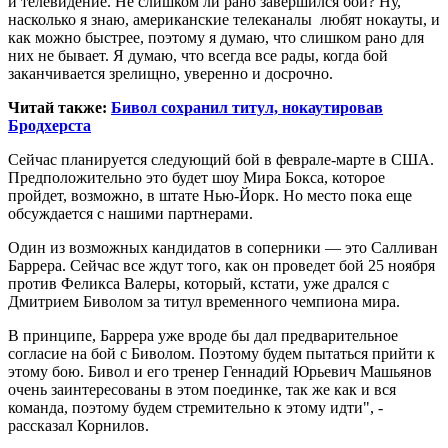
и телевидение. Не слишком ли рано завершился бой? Ну,
насколько я знаю, американские телеканалы любят нокауты, и
как можно быстрее, поэтому я думаю, что слишком рано для
них не бывает. Я думаю, что всегда все рады, когда бой
заканчивается зрелищно, уверенно и досрочно.
Читай также:
Бивол сохранил титул, нокаутировав
Бродхерста
Сейчас планируется следующий бой в феврале-марте в США.
Предположительно это будет шоу Мира Бокса, которое
пройдет, возможно, в штате Нью-Йорк. Но место пока еще
обсуждается с нашими партнерами.
Один из возможных кандидатов в соперники — это Салливан
Баррера. Сейчас все ждут того, как он проведет бой 25 ноября
против Феликса Валеры, который, кстати, уже дрался с
Дмитрием Биволом за титул временного чемпиона мира.
В принципе, Баррера уже вроде бы дал предварительное
согласие на бой с Биволом. Поэтому будем пытаться прийти к
этому бою. Бивол и его тренер Геннадий Юрьевич Машьянов
очень заинтересованы в этом поединке, так же как и вся
команда, поэтому будем стремительно к этому идти", -
рассказал Корнилов.