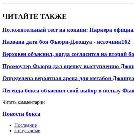
ЧИТАЙТЕ ТАКЖЕ
Положительный тест на кокаин: Паркера официа
Названа дата боя Фьюри-Джошуа - источник
162
Верховен объяснил, когда согласится на второй б
Промоутер Фьюри дал оценку выступлению Джош
Определена вероятная арена для мегабоя Джошу
Легенда бокса объяснил свой выбор в пользу Фь
Читать комментарии
Новости бокса
Последние
Популярные