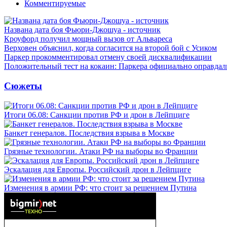
Комментируемые
Названа дата боя Фьюри-Джошуа - источник
Кроуфорд получил мощный вызов от Альвареса
Верховен объяснил, когда согласится на второй бой с Усиком
Паркер прокомментировал отмену своей дисквалификации
Положительный тест на кокаин: Паркера официально оправдал
Сюжеты
Итоги 06.08: Санкции против РФ и дрон в Лейпциге
Банкет генералов. Последствия взрыва в Москве
Грязные технологии. Атаки РФ на выборы во Франции
Эскалация для Европы. Российский дрон в Лейпциге
Изменения в армии РФ: что стоит за решением Путина