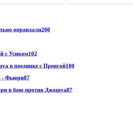
льно оправдали
200
ой с Усиком
102
уа в поединке с Пренгой
100
а - Фьюри
87
юри в бою против Джошуа
87