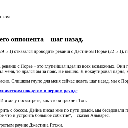
его оппонента – шаг назад.
29-5-1) отказался проводить реванш с Дастином Порье (22-5-1),
на реванш с Порье – это глупейшая идея из всех возможных. Он
л меня, то дрался бы за пояс. Не вышло. Я нокаутировал парня,
асно. Слишком глупо для меня сейчас делать шаг назад, мы с По
хническим нокаутом в первом раунде
 я хочу посмотреть, как это встряхнет Топ.
рить с боссом. Дэйна писал мне по пути домой, мы беседовали п
ое-что и устроить большое событие", – сказал Альварес.
третьем раунде Джастина Гэтжи.