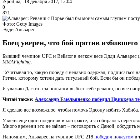
iSport.ua, 18 декабря 2017, 12:04
0
871
Фото: Getty Images
Эдди Альварес
Боец уверен, что бой против избившего 
Бывший чемпион UFC и Bellator в легком весе Эдди Альварес (
MMAFighting
.
"Учитывая то, какую победу я недавно одержал, подписаться 
Гэтжи, которому хотели дать титульный бой. Если бы он победи
Я уважаю Дастина за попытки выбить себе реванш, но все напр
Читай также:
Александр Емельяненко победил Цвиккера те
Я сделаю все возможное, чтобы помочь Эдсону избить Хабиба. И
У меня еще один поединок в контракте, и я собираюсь перегово
Много времени это не займет – поговорить с Даной, обсудить к
Напомним, Альварес на турнире UFC 218
победил нокаутом
в 