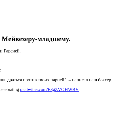
 Мейвезеру-младшему.
и Гарсией.
.
ишь драться против твоих парней", – написал наш боксер.
celebrating
pic.twitter.com/E8gZVOHWBV