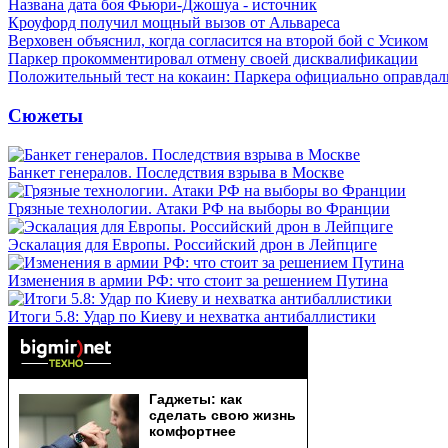
Названа дата боя Фьюри-Джошуа - источник
Кроуфорд получил мощный вызов от Альвареса
Верховен объяснил, когда согласится на второй бой с Усиком
Паркер прокомментировал отмену своей дисквалификации
Положительный тест на кокаин: Паркера официально оправдал
Сюжеты
Банкет генералов. Последствия взрыва в Москве
Грязные технологии. Атаки РФ на выборы во Франции
Эскалация для Европы. Российский дрон в Лейпциге
Изменения в армии РФ: что стоит за решением Путина
Итоги 5.8: Удар по Киеву и нехватка антибаллистики