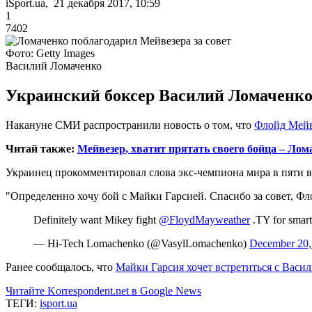
iSport.ua, 21 декабря 2017, 10:59
1
7402
Фото: Getty Images
Василий Ломаченко
Украинский боксер Василий Ломаченко
Накануне СМИ распространили новость о том, что
Флойд Мейв
Читай также:
Мейвезер, хватит прятать своего бойца – Лом
Украинец прокомментировал слова экс-чемпиона мира в пяти ве
"Определенно хочу бой с Майки Гарсией. Спасибо за совет, Фло
Definitely want Mikey fight
@FloydMayweather
.TY for smart
— Hi-Tech Lomachenko (@VasylLomachenko)
December 20,
Ранее сообщалось, что
Майки Гарсия хочет встретиться с Васи
Читайте Korrespondent.net в Google News
ТЕГИ:
isport.ua