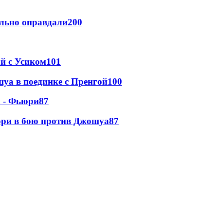
льно оправдали
200
ой с Усиком
101
уа в поединке с Пренгой
100
а - Фьюри
87
юри в бою против Джошуа
87