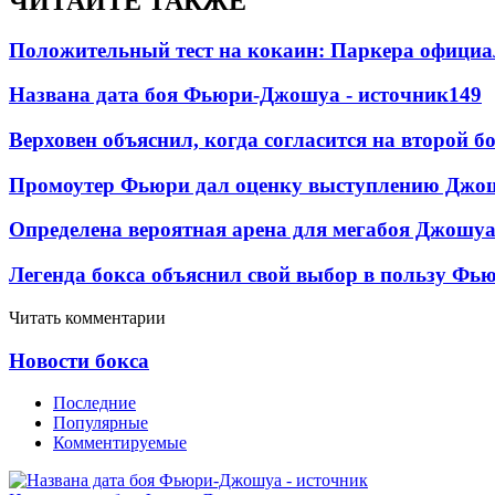
ЧИТАЙТЕ ТАКЖЕ
Положительный тест на кокаин: Паркера официа
Названа дата боя Фьюри-Джошуа - источник
149
Верховен объяснил, когда согласится на второй б
Промоутер Фьюри дал оценку выступлению Джош
Определена вероятная арена для мегабоя Джошу
Легенда бокса объяснил свой выбор в пользу Фь
Читать комментарии
Новости бокса
Последние
Популярные
Комментируемые