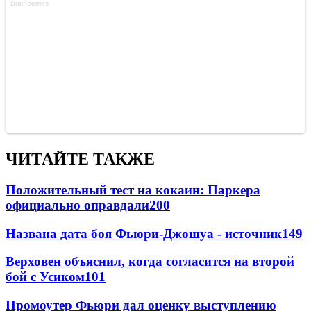
ЧИТАЙТЕ ТАКЖЕ
Положительный тест на кокаин: Паркера
официально оправдали
200
Названа дата боя Фьюри-Джошуа - источник
149
Верховен объяснил, когда согласится на второй
бой с Усиком
101
Промоутер Фьюри дал оценку выступлению