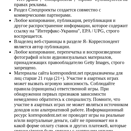
правах рекламы.
Раздел Спецпроекты создается совместно с
коммерческими партнерами.
Любое копирование, публикация, републикация и
другое распространение информации, которое содержит
ссылку на "Интерфакс-Украина", EPA / UPG, строго
воспрещается.
Владелец веб-страницы в разделе Я- Корреспондент
является автор публикации.
Любое копирование, перепечатка и воспроизведение
фотографий и/или аудиовизуальных материалов,
принадлежащих правообладателю Getty Images, строго
запрещено.
Материалы сайта korrespondent.net предназначены для
лиц старше 21 года (21+). Участие в азартных играх
может вызвать игровую зависимость. Соблюдайте
правила (принципы) ответственной игры. При
обнаружении первых признаков зависимости
немедленно обратитесь к специалисту. Помните, что
участие в азартных играх не может являться источником
доходов или альтернативой работе. Информационный
ресурс korrespondent.net не проводит игры на реальные
и/или виртуальные деньги, сайт не принимает ни в
какой форме оплату ставок и других платежей, которые
связаны/могут быть связаны с азартными играми,