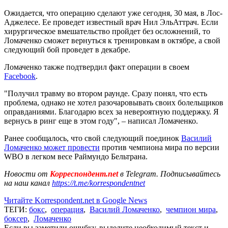
Ожидается, что операцию сделают уже сегодня, 30 мая, в Лос-
Аджелесе. Ее проведет известный врач Нил ЭльАттрач. Если
хирургическое вмешательство пройдет без осложнений, то
Ломаченко сможет вернуться к тренировкам в октябре, а свой
следующий бой проведет в декабре.
Ломаченко также подтвердил факт операции в своем
Facebook
.
"Получил травму во втором раунде. Сразу понял, что есть
проблема, однако не хотел разочаровывать своих болельщиков
оправданиями. Благодарю всех за невероятную поддержку. Я
вернусь в ринг еще в этом году", – написал Ломаченко.
Ранее сообщалось, что свой следующий поединок
Василий
Ломаченко может провести
против чемпиона мира по версии
WBO в легком весе Раймундо Бельтрана.
Новости от
Корреспондент.net
в Telegram. Подписывайтесь
на наш канал
https://t.me/korrespondentnet
Читайте Korrespondent.net в Google News
ТЕГИ:
бокс
,
операция
,
Василий Ломаченко
,
чемпион мира
,
боксер
,
Ломаченко
Если вы заметили ошибку, выделите необходимый текст и