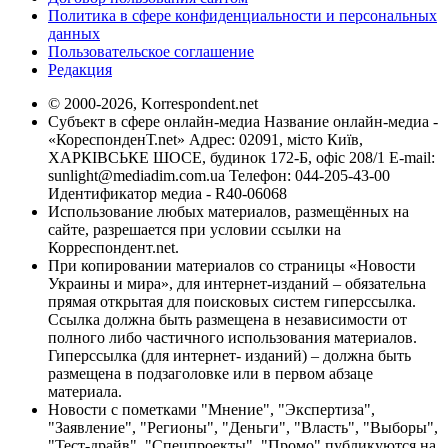
Политика в сфере конфиденциальности и персональных
данных
Пользовательское соглашение
Редакция
© 2000-2026, Korrespondent.net
Субъект в сфере онлайн-медиа Название онлайн-медиа -
«КореспонденТ.net» Адрес: 02091, місто Київ,
ХАРКІВСЬКЕ ШОСЕ, будинок 172-Б, офіс 208/1 E-mail:
sunlight@mediadim.com.ua
Телефон: 044-205-43-00
Идентификатор медиа - R40-06068
Использование любых материалов, размещённых на
сайте, разрешается при условии ссылки на
Корреспондент.net.
При копировании материалов со страницы «Новости
Украины и мира», для интернет-изданий – обязательна
прямая открытая для поисковых систем гиперссылка.
Ссылка должна быть размещена в независимости от
полного либо частичного использования материалов.
Гиперссылка (для интернет- изданий) – должна быть
размещена в подзаголовке или в первом абзаце
материала.
Новости с пометками "Мнение", "Экспертиза",
"Заявление", "Регионы", "Деньги", "Власть", "Выборы",
"Тест-драйв", "Спецпроекты", "Промо" публикуются на