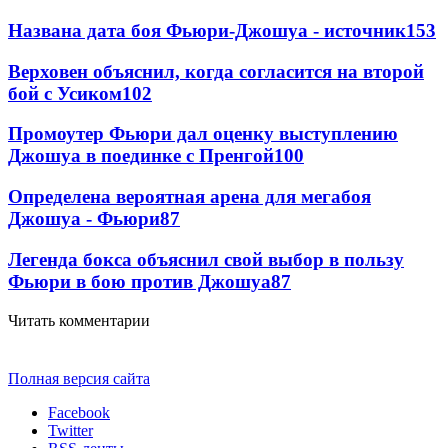
Названа дата боя Фьюри-Джошуа - источник
153
Верховен объяснил, когда согласится на второй
бой с Усиком
102
Промоутер Фьюри дал оценку выступлению
Джошуа в поединке с Пренгой
100
Определена вероятная арена для мегабоя
Джошуа - Фьюри
87
Легенда бокса объяснил свой выбор в пользу
Фьюри в бою против Джошуа
87
Читать комментарии
Полная версия сайта
Facebook
Twitter