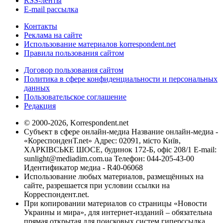
RSS-ленты
E-mail рассылка
Контакты
Реклама на сайте
Использование материалов korrespondent.net
Правила пользования сайтом
Договор пользования сайтом
Политика в сфере конфиденциальности и персональных
данных
Пользовательское соглашение
Редакция
© 2000-2026, Korrespondent.net
Субъект в сфере онлайн-медиа Название онлайн-медиа -
«КореспонденТ.net» Адрес: 02091, місто Київ,
ХАРКІВСЬКЕ ШОСЕ, будинок 172-Б, офіс 208/1 E-mail:
sunlight@mediadim.com.ua
Телефон: 044-205-43-00
Идентификатор медиа - R40-06068
Использование любых материалов, размещённых на
сайте, разрешается при условии ссылки на
Корреспондент.net.
При копировании материалов со страницы «Новости
Украины и мира», для интернет-изданий – обязательна
прямая открытая для поисковых систем гиперссылка.