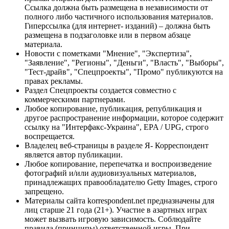
Ссылка должна быть размещена в независимости от
полного либо частичного использования материалов.
Гиперссылка (для интернет- изданий) – должна быть
размещена в подзаголовке или в первом абзаце
материала.
Новости с пометками "Мнение", "Экспертиза",
"Заявление", "Регионы", "Деньги", "Власть", "Выборы",
"Тест-драйв", "Спецпроекты", "Промо" публикуются на
правах рекламы.
Раздел Спецпроекты создается совместно с
коммерческими партнерами.
Любое копирование, публикация, републикация и
другое распространение информации, которое содержит
ссылку на "Интерфакс-Украина", EPA / UPG, строго
воспрещается.
Владелец веб-страницы в разделе Я- Корреспондент
является автор публикации.
Любое копирование, перепечатка и воспроизведение
фотографий и/или аудиовизуальных материалов,
принадлежащих правообладателю Getty Images, строго
запрещено.
Материалы сайта korrespondent.net предназначены для
лиц старше 21 года (21+). Участие в азартных играх
может вызвать игровую зависимость. Соблюдайте
правила (принципы) ответственной игры. При