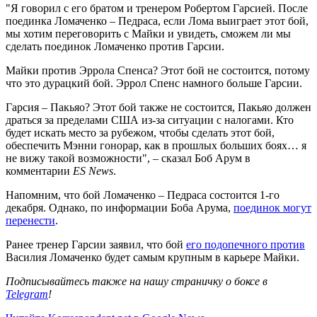
"Я говорил с его братом и тренером Робертом Гарсией. После
поединка Ломаченко – Педраса, если Лома выиграет этот бой,
мы хотим переговорить с Майки и увидеть, сможем ли мы
сделать поединок Ломаченко против Гарсии.
Майки против Эррола Спенса? Этот бой не состоится, потому
что это дурацкий бой. Эррол Спенс намного больше Гарсии.
Гарсия – Пакьяо? Этот бой также не состоится, Пакьяо должен
драться за пределами США из-за ситуации с налогами. Кто
будет искать место за рубежом, чтобы сделать этот бой,
обеспечить Мэнни гонорар, как в прошлых больших боях… я
не вижу такой возможности", – сказал Боб Арум в
комментарии
ES News
.
Напомним, что бой Ломаченко – Педраса состоится 1-го
декабря. Однако, по информации Боба Арума,
поединок могут
перенести
.
Ранее тренер Гарсии заявил, что бой
его подопечного против
Василия Ломаченко будет самым крупным в карьере Майки.
Подписывайтесь также на нашу страничку о боксе в
Telegram
!