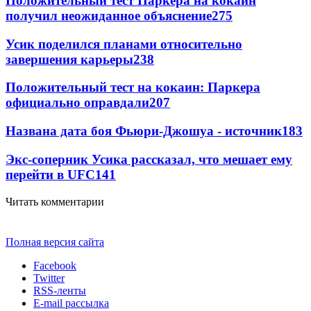
Положительный тест Паркера на кокаин
получил неожиданное объяснение
275
Усик поделился планами относительно
завершения карьеры
238
Положительный тест на кокаин: Паркера
официально оправдали
207
Названа дата боя Фьюри-Джошуа - источник
183
Экс-соперник Усика рассказал, что мешает ему
перейти в UFC
141
Читать комментарии
Полная версия сайта
Facebook
Twitter
RSS-ленты
E-mail рассылка