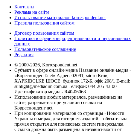
Контакты
Реклама на сайте
Использование материалов korrespondent.net
Правила пользования сайтом
Договор пользования сайтом
Политика в сфере конфиденциальности и персональных
данных
Пользовательское соглашение
Редакция
© 2000-2026, Korrespondent.net
Субъект в сфере онлайн-медиа Название онлайн-медиа -
«КореспонденТ.net» Адрес: 02091, місто Київ,
ХАРКІВСЬКЕ ШОСЕ, будинок 172-Б, офіс 208/1 E-mail:
sunlight@mediadim.com.ua
Телефон: 044-205-43-00
Идентификатор медиа - R40-06068
Использование любых материалов, размещённых на
сайте, разрешается при условии ссылки на
Корреспондент.net.
При копировании материалов со страницы «Новости
Украины и мира», для интернет-изданий – обязательна
прямая открытая для поисковых систем гиперссылка.
Ссылка должна быть размещена в независимости от