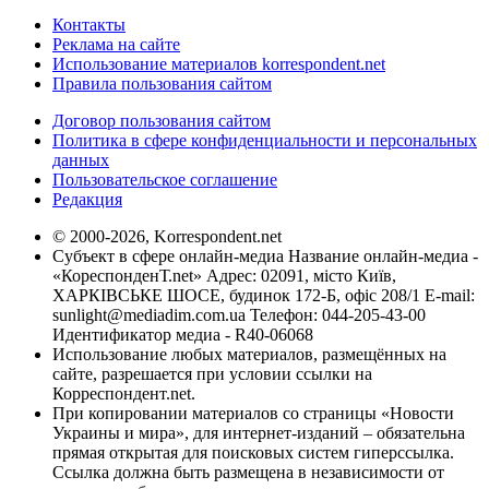
Контакты
Реклама на сайте
Использование материалов korrespondent.net
Правила пользования сайтом
Договор пользования сайтом
Политика в сфере конфиденциальности и персональных
данных
Пользовательское соглашение
Редакция
© 2000-2026, Korrespondent.net
Субъект в сфере онлайн-медиа Название онлайн-медиа -
«КореспонденТ.net» Адрес: 02091, місто Київ,
ХАРКІВСЬКЕ ШОСЕ, будинок 172-Б, офіс 208/1 E-mail:
sunlight@mediadim.com.ua
Телефон: 044-205-43-00
Идентификатор медиа - R40-06068
Использование любых материалов, размещённых на
сайте, разрешается при условии ссылки на
Корреспондент.net.
При копировании материалов со страницы «Новости
Украины и мира», для интернет-изданий – обязательна
прямая открытая для поисковых систем гиперссылка.
Ссылка должна быть размещена в независимости от