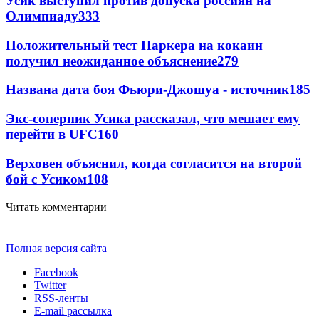
Усик выступил против допуска россиян на
Олимпиаду
333
Положительный тест Паркера на кокаин
получил неожиданное объяснение
279
Названа дата боя Фьюри-Джошуа - источник
185
Экс-соперник Усика рассказал, что мешает ему
перейти в UFC
160
Верховен объяснил, когда согласится на второй
бой с Усиком
108
Читать комментарии
Полная версия сайта
Facebook
Twitter
RSS-ленты
E-mail рассылка