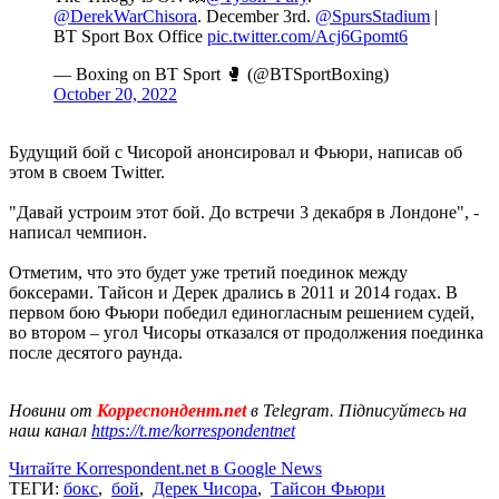
@DerekWarChisora
. December 3rd.
@SpursStadium
|
BT Sport Box Office
pic.twitter.com/Acj6Gpomt6
— Boxing on BT Sport 🥊 (@BTSportBoxing)
October 20, 2022
Будущий бой с Чисорой анонсировал и Фьюри, написав об
этом в своем Twitter.
"Давай устроим этот бой. До встречи 3 декабря в Лондоне", -
написал чемпион.
Отметим, что это будет уже третий поединок между
боксерами. Тайсон и Дерек дрались в 2011 и 2014 годах. В
первом бою Фьюри победил единогласным решением судей,
во втором – угол Чисоры отказался от продолжения поединка
после десятого раунда.
Новини от
Корреспондент.net
в Telegram. Підписуйтесь на
наш канал
https://t.me/korrespondentnet
Читайте Korrespondent.net в Google News
ТЕГИ:
бокс
,
бой
,
Дерек Чисора
,
Тайсон Фьюри