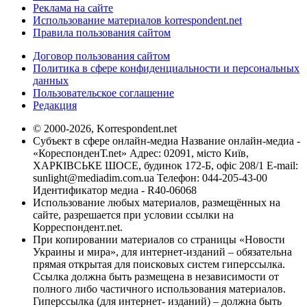
Реклама на сайте
Использование материалов korrespondent.net
Правила пользования сайтом
Договор пользования сайтом
Политика в сфере конфиденциальности и персональных
данных
Пользовательское соглашение
Редакция
© 2000-2026, Korrespondent.net
Субъект в сфере онлайн-медиа Название онлайн-медиа -
«КореспонденТ.net» Адрес: 02091, місто Київ,
ХАРКІВСЬКЕ ШОСЕ, будинок 172-Б, офіс 208/1 E-mail:
sunlight@mediadim.com.ua
Телефон: 044-205-43-00
Идентификатор медиа - R40-06068
Использование любых материалов, размещённых на
сайте, разрешается при условии ссылки на
Корреспондент.net.
При копировании материалов со страницы «Новости
Украины и мира», для интернет-изданий – обязательна
прямая открытая для поисковых систем гиперссылка.
Ссылка должна быть размещена в независимости от
полного либо частичного использования материалов.
Гиперссылка (для интернет- изданий) – должна быть